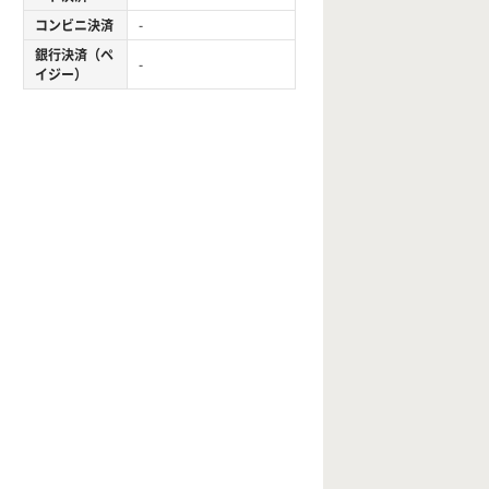
コンビニ決済
-
銀行決済（ペ
-
イジー）