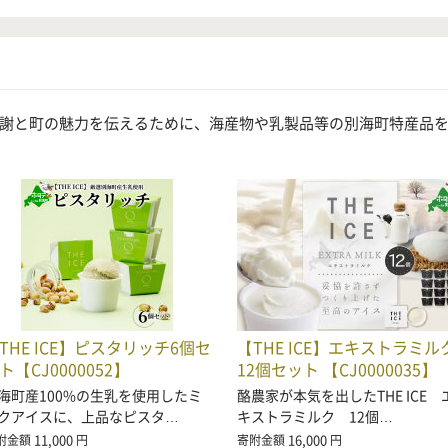
謝と町の魅力を伝えるために、海産物や乳製品等の別海町特産品
THE ICE】ピスタリッチ6個セ
【THE ICE】エキストラミル
ト【CJ0000052】
12個セット 【CJ0000035】
海町産100%の生乳を使用したミ
酪農家が本気を出したTHE ICE 
クアイスに、上品なピスタ…
キストラミルク 12個…
11,000
16,000
附金額
円
寄附金額
円