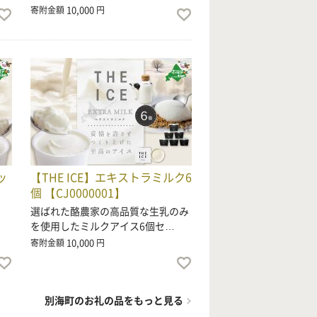
10,000
寄附金額
円
ッ
【THE ICE】エキストラミルク6
個 【CJ0000001】
選ばれた酪農家の高品質な生乳のみ
を使用したミルクアイス6個セ…
10,000
寄附金額
円
別海町のお礼の品をもっと見る