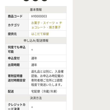
基本情報
商品コード
HY0000003
お菓子・スイーツ
チ
>
カテゴリ
ョコレート・焼き菓子
提供元
はこだて柳屋
申し込み/配送情報
何度でも申込
○
可能
申込受付
通年
出荷時期
通年
返礼品とは別に、入金確
寄附証明書
認後、お申込み時記載の
送付時期目安
寄附者様ご住所に2週間
程度で発送いたします。
配送
宅配便（冷蔵/冷凍）
決済方法
クレジットカ
○
ード決済