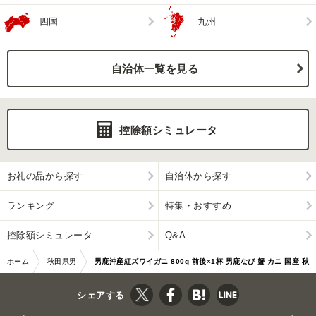
四国
九州
自治体一覧を見る
控除額シミュレータ
お礼の品から探す
自治体から探す
ランキング
特集・おすすめ
控除額シミュレータ
Q&A
ホーム
秋田県男
男鹿沖産紅ズワイガニ 800g 前後×1杯 男鹿なび 蟹 カニ 国産 秋
鹿市
田 ずわい蟹 …|10067
シェアする