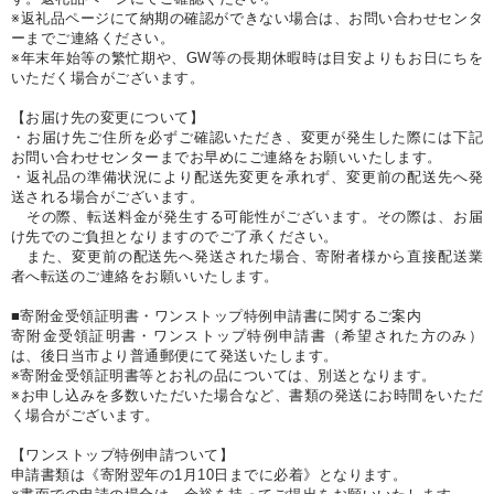
※返礼品ページにて納期の確認ができない場合は、お問い合わせセンタ
ーまでご連絡ください。
※年末年始等の繁忙期や、GW等の長期休暇時は目安よりもお日にちを
いただく場合がございます。
【お届け先の変更について】
・お届け先ご住所を必ずご確認いただき、変更が発生した際には下記
お問い合わせセンターまでお早めにご連絡をお願いいたします。
・返礼品の準備状況により配送先変更を承れず、変更前の配送先へ発
送される場合がございます。
その際、転送料金が発生する可能性がございます。その際は、お届
け先でのご負担となりますのでご了承ください。
また、変更前の配送先へ発送された場合、寄附者様から直接配送業
者へ転送のご連絡をお願いいたします。
■寄附金受領証明書・ワンストップ特例申請書に関するご案内
寄附金受領証明書・ワンストップ特例申請書（希望された方のみ）
は、後日当市より普通郵便にて発送いたします。
※寄附金受領証明書等とお礼の品については、別送となります。
※お申し込みを多数いただいた場合など、書類の発送にお時間をいただ
く場合がございます。
【ワンストップ特例申請ついて】
申請書類は《寄附翌年の1月10日までに必着》となります。