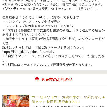
※書面での申請の場合は、余裕を持ってご提出をお願いいたします。
※期日までにご提出いただけない場合は、確定申告が必要となります。
※FAXやEメールでの提出は受理できませんので、ご注意ください。
◎男鹿市は「ふるまど（IAM）」に対応しております
・オンラインでワンストップ申請が完結
・ワンストップ特例申請書のダウンロードが可能
※年末年始は郵便物が非常に混雑し書類の到着が大きく遅延する場合が
ありますのでぜひご活用ください
・確定申告に使える寄附金受領証明書（XML形式）のダウンロードが
可能
詳細につきましては、下記ご案内ページを参照ください。
https://iam-jpki.jp/lp/iam-furumado/
※「自治体マイページ」には対応しておりませんので、ご注意くださ
い。
※ご利用にはメールアドレスおよび寄附番号が必要となります。
男鹿市のお礼の品
カニ 紅ズワイガニ 男鹿の赤がに 甲羅おぜん 4
個セット 秋田県 男鹿市|10953