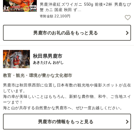
男鹿沖産紅ズワイガニ 550g 前後×2杯 男鹿なび
蟹 カニ 国産 秋田 ず…
22,100円
寄附金額
男鹿市のお礼の品をもっと見る
秋田県男鹿市
あきたけん おがし
教育・観光・環境が豊かな文化都市
男鹿市は秋田県西部に位置し日本有数の観光地や撮影スポットが点在
しています。
海の幸が美味しいことはもちろん、新鮮な農作物、和牛、ご当地スイ
ーツまで！
海と山が共存する自然豊かな男鹿市へ、ぜひ一度お越しください。
男鹿市の情報をもっと見る