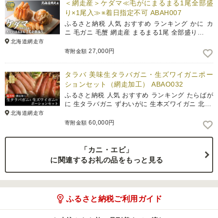
＜網走産＞ケダマ≪毛がにまるまる1尾全部盛
り×1尾入≫※着日指定不可 ABAH007
ふるさと納税 人気 おすすめ ランキング かに カ
ニ 毛ガニ 毛蟹 網走産 まるまる1尾 全部盛り…
北海道網走市
27,000円
寄附金額
タラバ 美味生タラバガニ・生ズワイガニポー
ションセット（網走加工） ABAO032
ふるさと納税 人気 おすすめ ランキング たらばが
に 生タラバガニ ずわいがに 生本ズワイガニ 北…
北海道網走市
60,000円
寄附金額
「カニ・エビ」
に関連するお礼の品をもっと見る
ふるさと納税ご利用ガイド