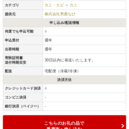
カニ・エビ
カニ
カテゴリ
>
株式会社男鹿なび
提供元
申し込み/配送情報
○
何度でも申込可能
通年
申込受付
通年
出荷時期
寄附証明書
30日以内に発送いたします。
送付時期目安
宅配便（冷蔵/冷凍）
配送
決済方法
○
クレジットカード決済
-
コンビニ決済
-
銀行決済（ペイジー）
こちらのお礼の品で