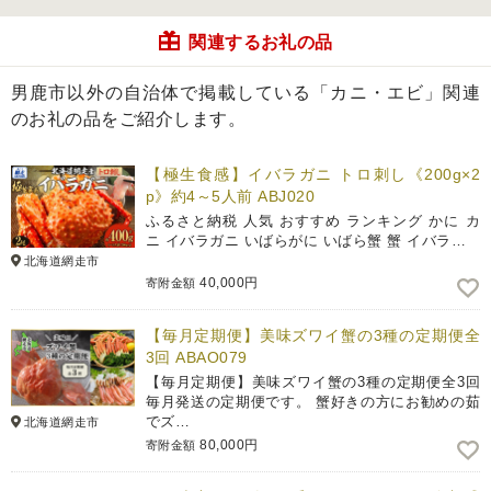
関連するお礼の品
男鹿市以外の自治体で掲載している「カニ・エビ」関連
のお礼の品をご紹介します。
【極生食感】イバラガニ トロ刺し《200g×2
p》約4～5人前 ABJ020
ふるさと納税 人気 おすすめ ランキング かに カ
ニ イバラガニ いばらがに いばら蟹 蟹 イバラ…
北海道網走市
40,000円
寄附金額
【毎月定期便】美味ズワイ蟹の3種の定期便全
3回 ABAO079
【毎月定期便】美味ズワイ蟹の3種の定期便全3回
毎月発送の定期便です。 蟹好きの方にお勧めの茹
でズ…
北海道網走市
80,000円
寄附金額