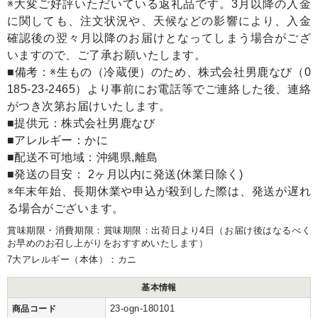
※大変ご好評いただいている返礼品です。3月以降の入金
に関しても、注文状況や、天候などの影響により、入金
確認後の翌々月以降のお届けとなってしまう場合がござ
いますので、ご了承お願いたします。
■備考：※生もの（冷蔵便）のため、株式会社男鹿なび（0
185-23-2465）より事前にお電話等でご連絡した後、連絡
がつき次第お届けいたします。
■提供元：株式会社男鹿なび
■アレルギー：かに
■配送不可地域：沖縄県,離島
■発送の目安： 2ヶ月以内に発送(休業日除く)
※年末年始、長期休業や申込が殺到した際は、発送が遅れ
る場合がございます。
賞味期限・消費期限：賞味期限：出荷日より4日（お届け後はなるべく
お早めのお召し上がりをおすすめいたします）
7大アレルギー（本体）：カニ
基本情報
23-ogn-180101
商品コード