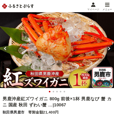
マイページ
メニュー
マイメニュー
マイページ
お気に入り
閲覧履歴
メニュー
お礼の品から探す
お礼の品をカテゴリや金額で絞り込み
自治体から探す
ランキング
男鹿沖産紅ズワイガニ 800g 前後×1杯 男鹿なび 蟹 カ
ニ 国産 秋田 ずわい蟹 …|10067
特集・おすすめ
秋田県男鹿市
寄附金額21,400円