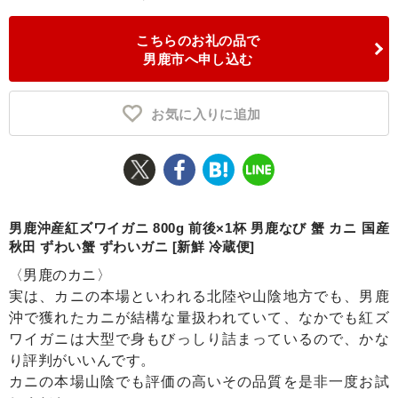
ふるさと納税とは
こちらのお礼の品で
男鹿市へ申し込む
控除額シミュレータ
Q&A
お気に入りに追加
男鹿沖産紅ズワイガニ 800g 前後×1杯 男鹿なび 蟹 カニ 国産
秋田 ずわい蟹 ずわいガニ [新鮮 冷蔵便]
〈男鹿のカニ〉
実は、カニの本場といわれる北陸や山陰地方でも、男鹿
沖で獲れたカニが結構な量扱われていて、なかでも紅ズ
ワイガニは大型で身もびっしり詰まっているので、かな
り評判がいいんです。
カニの本場山陰でも評価の高いその品質を是非一度お試