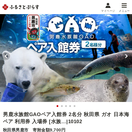
マイページ
メニュー
マイメニュー
マイページ
お気に入り
閲覧履歴
メニュー
お礼の品から探す
お礼の品をカテゴリや金額で絞り込み
自治体から探す
ランキング
男鹿水族館GAOペア入館券 2名分 秋田県 ガオ 日本海
ペア 利用券 入場券 [水族…|10102
特集・おすすめ
秋田県男鹿市
寄附金額9,700円