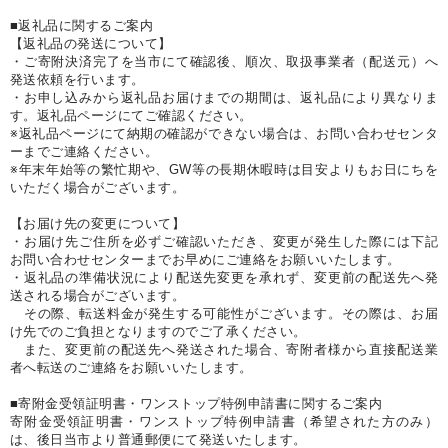
■返礼品に関するご案内
【返礼品の発送について】
・ご寄附決済完了を当市にて確認後、順次、取扱事業者（配送元）へ
発送依頼を行います。
・お申し込みから返礼品お届けまでの期間は、返礼品により異なりま
す。返礼品ページにてご確認ください。
※返礼品ページにて納期の確認ができない場合は、お問い合わせセンタ
ーまでご連絡ください。
※年末年始等の繁忙期や、GW等の長期休暇時は目安よりもお日にちを
いただく場合がございます。
【お届け先の変更について】
・お届け先ご住所を必ずご確認いただき、変更が発生した際には下記
お問い合わせセンターまでお早めにご連絡をお願いいたします。
・返礼品の準備状況により配送先変更を承れず、変更前の配送先へ発
送される場合がございます。
その際、転送料金が発生する可能性がございます。その際は、お届
け先でのご負担となりますのでご了承ください。
また、変更前の配送先へ発送された場合、寄附者様から直接配送業
者へ転送のご連絡をお願いいたします。
■寄附金受領証明書・ワンストップ特例申請書に関するご案内
寄附金受領証明書・ワンストップ特例申請書（希望された方のみ）
は、後日当市より普通郵便にて発送いたします。