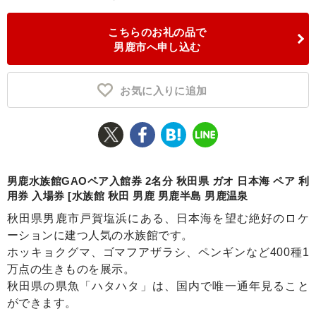
ふるさと納税とは
こちらのお礼の品で
男鹿市へ申し込む
控除額シミュレータ
Q&A
お気に入りに追加
男鹿水族館GAOペア入館券 2名分 秋田県 ガオ 日本海 ペア 利
用券 入場券 [水族館 秋田 男鹿 男鹿半島 男鹿温泉
秋田県男鹿市戸賀塩浜にある、日本海を望む絶好のロケ
ーションに建つ人気の水族館です。
ホッキョクグマ、ゴマフアザラシ、ペンギンなど400種1
万点の生きものを展示。
秋田県の県魚「ハタハタ」は、国内で唯一通年見ること
ができます。