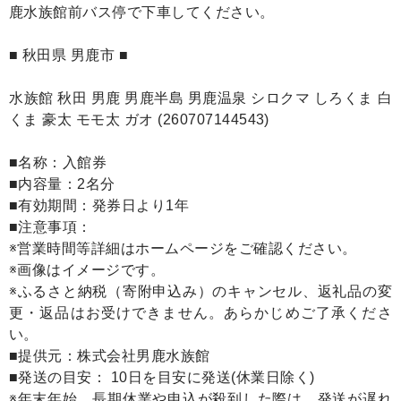
鹿水族館前バス停で下車してください。
■ 秋田県 男鹿市 ■
水族館 秋田 男鹿 男鹿半島 男鹿温泉 シロクマ しろくま 白
くま 豪太 モモ太 ガオ (260707144543)
■名称：入館券
■内容量：2名分
■有効期間：発券日より1年
■注意事項：
※営業時間等詳細はホームページをご確認ください。
※画像はイメージです。
※ふるさと納税（寄附申込み）のキャンセル、返礼品の変
更・返品はお受けできません。あらかじめご了承くださ
い。
■提供元：株式会社男鹿水族館
■発送の目安： 10日を目安に発送(休業日除く)
※年末年始、長期休業や申込が殺到した際は、発送が遅れ