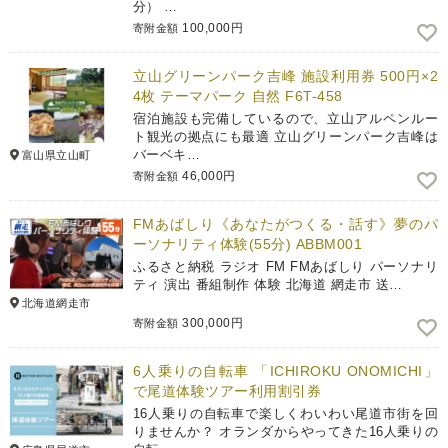
分） …
100,000円
寄附金額
立山グリーンパーク吉峰 施設利用券 500円×2
4枚 テーマパーク 自然 F6T-458
宿泊施設も完備しているので、立山アルペンルー
ト観光の拠点にも最適 立山グリーンパーク吉峰は
バーベキ…
富山県立山町
46,000円
寄附金額
FMあばしり《あなたがつくる・話す》夢のパ
ーソナリティ体験(55分) ABBM001
ふるさと納税 ラジオ FM FMあばしり パーソナリ
ティ 演出 番組制作 体験 北海道 網走市 送…
北海道網走市
300,000円
寄附金額
6人乗りの自転車 「ICHIROKU ONOMICHI」
で尾道体験ツアー利用割引券
16人乗りの自転車で楽しくわいわい尾道市街を回
りませんか？ オランダからやってきた16人乗りの