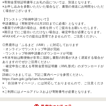
※寄附金受領証明書等とお礼の品については、別送となります。
※お申し込みを多数いただいた場合など、書類の発送にお時間をいただ
く場合がございます。
【ワンストップ特例申請ついて】
申請書類は《寄附翌年の1月10日までに必着》となります。
※書面での申請の場合は、余裕を持ってご提出をお願いいたします。
※期日までにご提出いただけない場合は、確定申告が必要となります。
※FAXやEメールでの提出は受理できませんので、ご注意ください。
◎男鹿市は「ふるまど（IAM）」に対応しております
・オンラインでワンストップ申請が完結
・ワンストップ特例申請書のダウンロードが可能
※年末年始は郵便物が非常に混雑し書類の到着が大きく遅延する場合が
ありますのでぜひご活用ください
・確定申告に使える寄附金受領証明書（XML形式）のダウンロードが
可能
詳細につきましては、下記ご案内ページを参照ください。
https://iam-jpki.jp/lp/iam-furumado/
※「自治体マイページ」には対応しておりませんので、ご注意くださ
い。
※ご利用にはメールアドレスおよび寄附番号が必要となります。