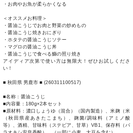
・お肉やお魚が柔らかくなる
＜オススメお料理＞
・醤油こうじでお肉と野菜の炒めもの
・醤油こうじ焼きおにぎり
・ホタテの醤油こうじソテー
・マグロの醤油こうじ丼
・醤油こうじで食べる鰤の照り焼き
アイディア次第で使い方は無限大！ぜひお試しくださ
い！
■ 秋田県 男鹿市 ■ (260311100517)
■名称：醤油こうじ
■内容量：180g×2本セット
■原材料：濃口しょうゆ（混合）（国内製造）、米麹（米
（秋田県産あきたこまち）、麹菌/調味料（アミノ酸
等）、酒精、甘味料（ステビア、甘草）VB1、保存料（パ
ラオキシ安息香酸）、（一部に小麦、大豆を含む）