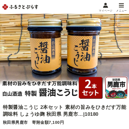
マイページ
メニュー
マイメニュー
マイページ
お気に入り
閲覧履歴
メニュー
お礼の品から探す
お礼の品をカテゴリや金額で絞り込み
自治体から探す
特製醤油こうじ 2本セット 素材の旨みをひきだす万能
ランキング
調味料 しょうゆ麹 秋田県 男鹿市…|10180
秋田県男鹿市
寄附金額7,100円
特集・おすすめ