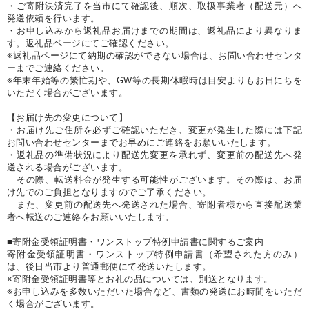
・ご寄附決済完了を当市にて確認後、順次、取扱事業者（配送元）へ
発送依頼を行います。
・お申し込みから返礼品お届けまでの期間は、返礼品により異なりま
す。返礼品ページにてご確認ください。
※返礼品ページにて納期の確認ができない場合は、お問い合わせセンタ
ーまでご連絡ください。
※年末年始等の繁忙期や、GW等の長期休暇時は目安よりもお日にちを
いただく場合がございます。
【お届け先の変更について】
・お届け先ご住所を必ずご確認いただき、変更が発生した際には下記
お問い合わせセンターまでお早めにご連絡をお願いいたします。
・返礼品の準備状況により配送先変更を承れず、変更前の配送先へ発
送される場合がございます。
その際、転送料金が発生する可能性がございます。その際は、お届
け先でのご負担となりますのでご了承ください。
また、変更前の配送先へ発送された場合、寄附者様から直接配送業
者へ転送のご連絡をお願いいたします。
■寄附金受領証明書・ワンストップ特例申請書に関するご案内
寄附金受領証明書・ワンストップ特例申請書（希望された方のみ）
は、後日当市より普通郵便にて発送いたします。
※寄附金受領証明書等とお礼の品については、別送となります。
※お申し込みを多数いただいた場合など、書類の発送にお時間をいただ
く場合がございます。