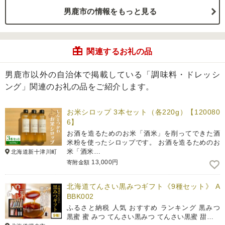
男鹿市の情報をもっと見る
関連するお礼の品
男鹿市以外の自治体で掲載している「調味料・ドレッシ
ング」関連のお礼の品をご紹介します。
お米シロップ 3本セット（各220g）【120080
6】
お酒を造るためのお米「酒米」を削ってできた酒
米粉を使ったシロップです。 お酒を造るためのお
米「酒米…
北海道新十津川町
13,000円
寄附金額
北海道てんさい黒みつギフト《9種セット》 A
BBK002
ふるさと納税 人気 おすすめ ランキング 黒みつ
黒蜜 蜜 みつ てんさい黒みつ てんさい黒蜜 甜…