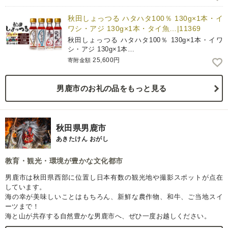
秋田しょっつる ハタハタ100％ 130g×1本・イ
ワシ・アジ 130g×1本・タイ魚…|11369
秋田しょっつる ハタハタ100％ 130g×1本・イワ
シ・アジ 130g×1本…
25,600円
寄附金額
男鹿市のお礼の品をもっと見る
秋田県男鹿市
あきたけん おがし
教育・観光・環境が豊かな文化都市
男鹿市は秋田県西部に位置し日本有数の観光地や撮影スポットが点在
しています。
海の幸が美味しいことはもちろん、新鮮な農作物、和牛、ご当地スイ
ーツまで！
海と山が共存する自然豊かな男鹿市へ、ぜひ一度お越しください。