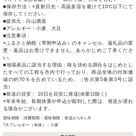
■保存方法：※直射日光・高温多湿を避けて10℃以下にて
保存してください。
■提供元：白山酒造
■アレルギー：小麦、大豆
■注意事項：
※ふるさと納税（寄附申込み）のキャンセル、返礼品の変
更・返品はお受けできません。あらかじめご了承くださ
い。
■地場産品に該当する理由：味を決める調合をはじめとし
たすべての工程を市内で行っており、商品全体の付加価
値の約70％を占めているため。（告示第5条第3号に該
当）
■発送の目安： 10日を目安に発送(休業日除く)
※年末年始、長期休業や申込が殺到した際は、発送が遅れ
る場合がございます。
賞味期限・消費期限：賞味期限：発送から6ヶ月
7大アレルギー（本体）：小麦