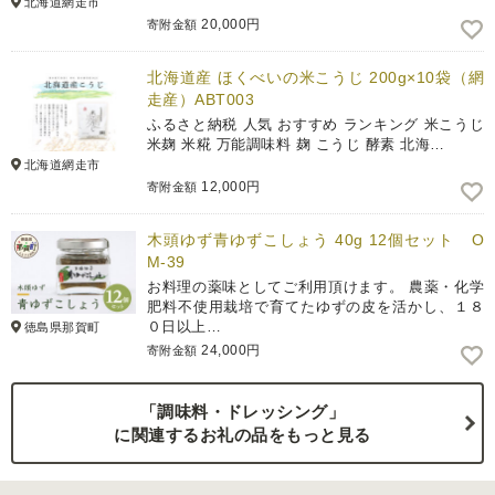
北海道網走市
20,000円
寄附金額
北海道産 ほくべいの米こうじ 200g×10袋（網
走産）ABT003
ふるさと納税 人気 おすすめ ランキング 米こうじ
米麹 米糀 万能調味料 麹 こうじ 酵素 北海…
北海道網走市
12,000円
寄附金額
木頭ゆず青ゆずこしょう 40g 12個セット O
M-39
お料理の薬味としてご利用頂けます。 農薬・化学
肥料不使用栽培で育てたゆずの皮を活かし、１８
０日以上…
徳島県那賀町
24,000円
寄附金額
「調味料・ドレッシング」
に関連するお礼の品をもっと見る