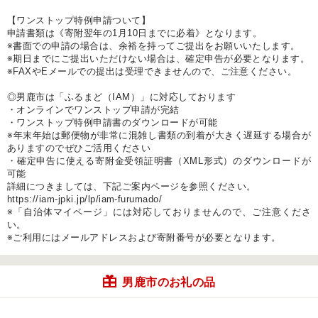
【ワンストップ特例申請ついて】
申請書類は《寄附翌年の1月10日までに必着》となります。
※書面での申請の場合は、余裕を持ってご提出をお願いいたします。
※期日までにご提出いただけない場合は、確定申告が必要となります。
※FAXやEメールでの提出は受理できませんので、ご注意ください。
◎男鹿市は「ふるまど（IAM）」に対応しております
・オンラインでワンストップ申請が完結
・ワンストップ特例申請書のダウンロードが可能
※年末年始は郵便物が非常に混雑し書類の到着が大きく遅延する場合が
ありますのでぜひご活用ください
・確定申告に使える寄附金受領証明書（XML形式）のダウンロードが
可能
詳細につきましては、下記ご案内ページを参照ください。
https://iam-jpki.jp/lp/iam-furumado/
※「自治体マイページ」には対応しておりませんので、ご注意くださ
い。
※ご利用にはメールアドレスおよび寄附番号が必要となります。
男鹿市のお礼の品