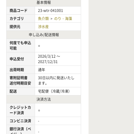
基本情報
商品コード
23-wtr-041001
カテゴリ
魚介類
のり・海藻
>
提供元
渉水産
申し込み/配送情報
何度でも申込
○
可能
2026/3/12 ～
申込受付
2027/12/31
出荷時期
通年
寄附証明書
30日以内に発送いたし
送付時期目安
ます。
配送
宅配便（冷蔵/冷凍）
決済方法
クレジットカ
○
ード決済
コンビニ決済
-
銀行決済（ペ
-