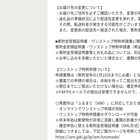
【お届け先の変更について】
・お届け先ご住所を必ずご確認いただき、変更が
・返礼品の準備状況により配送先変更を承れず、
その際、転送料金が発生する可能性がございます
また、変更前の配送先へ発送された場合、寄附者
■寄附金受領証明書・ワンストップ特例申請書に
寄附金受領証明書・ワンストップ特例申請書（希
※寄附金受領証明書等とお礼の品については、別
※お申し込みを多数いただいた場合など、書類の
【ワンストップ特例申請ついて】
申請書類は《寄附翌年の1月10日までに必着》と
※書面での申請の場合は、余裕を持ってご提出を
※期日までにご提出いただけない場合は、確定申
※FAXやEメールでの提出は受理できませんので
◎男鹿市は「ふるまど（IAM）」に対応しており
・オンラインでワンストップ申請が完結
・ワンストップ特例申請書のダウンロードが可能
※年末年始は郵便物が非常に混雑し書類の到着が
・確定申告に使える寄附金受領証明書（XML形式
詳細につきましては、下記ご案内ページを参照く
https://iam-jpki.jp/lp/iam-furumado/