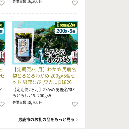
16,300
寄附金額
円
名
【定期便2ヶ月】わかめ 男鹿名
個セ
物とろとろわかめ 200g×5個セ
ット 男鹿なび [ワカ…|11826
と
【定期便2ヶ月】わかめ 男鹿名物と
ろとろわかめ 200g×5…
18,700
寄附金額
円
男鹿市のお礼の品をもっと見る