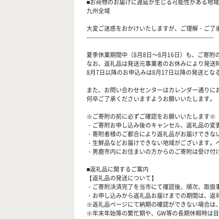
■お荷物のお届けに遅延が生じる可能性がある地域
九州全域
大変ご迷惑をおかけいたしますが、ご理解・ご了
-----------------------------------------------------------------
夏季休業期間中（8月8日～8月16日）も、ご寄
なお、返礼品は発送元事業者のお休みにより発送
8月7日以降のお申込みは8月17日以降の発送とな
また、お問い合わせセンターはカレンダー通りに
何卒ご了承くださいますようお願いいたします。
※ご寄附の前に必ずご確認をお願いいたします※
・ご寄附お申し込み後のキャンセル、返礼品の変
・寄附者様のご都合により返礼品がお届けできな
・生鮮品などお届けできない地域がございます。
・男鹿市内にお住まいの方からのご寄附は受け付
■返礼品に関するご案内
【返礼品の発送について】
・ご寄附決済完了を当市にて確認後、順次、取扱
・お申し込みから返礼品お届けまでの期間は、返
※返礼品ページにて納期の確認ができない場合は
※年末年始等の繁忙期や、GW等の長期休暇時は