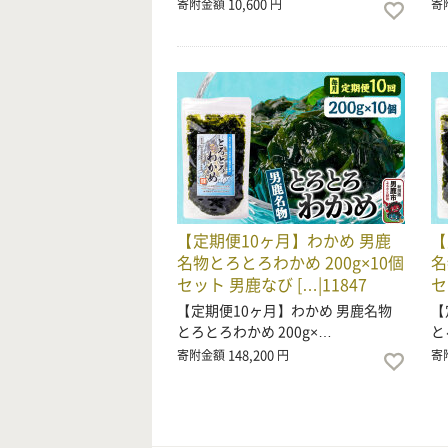
10,600
寄附金額
円
寄
【定期便10ヶ月】わかめ 男鹿
【
名物とろとろわかめ 200g×10個
名
セット 男鹿なび […|11847
セ
【定期便10ヶ月】わかめ 男鹿名物
【
とろとろわかめ 200g×…
と
148,200
寄附金額
円
寄