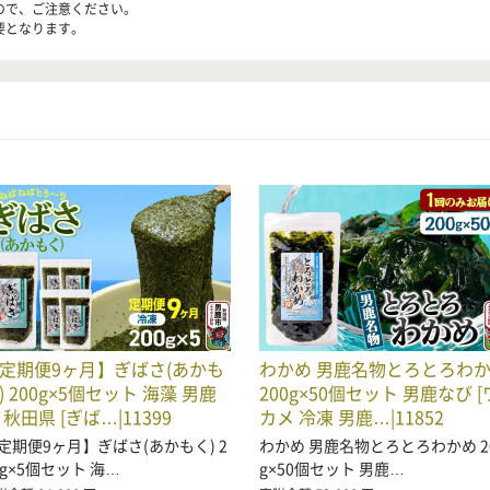
ので、ご注意ください。
要となります。
定期便9ヶ月】ぎばさ(あかも
わかめ 男鹿名物とろとろわ
) 200g×5個セット 海藻 男鹿
200g×50個セット 男鹿なび [
 秋田県 [ぎば…|11399
カメ 冷凍 男鹿…|11852
定期便9ヶ月】ぎばさ(あかもく) 2
わかめ 男鹿名物とろとろわかめ 2
0g×5個セット 海…
g×50個セット 男鹿…