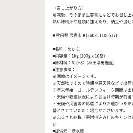
〈召し上がり方〉
解凍後、そのまま生姜醤油などでお召し上
熱い味噌汁や麺類に加えたり、納豆や混ぜ
■ 秋田県 男鹿市 ■ (260311100517)
■名称：めかぶ
■内容量：1kg (100gｘ10袋)
■原材料：めかぶ（秋田県男鹿産）
■注意事項：
※画像はイメージです。
※天然物ですので時期や悪天候などで出荷
※年末年始・ゴールデンウィーク期間は出
・天候や収穫状況によりお届け時期が前後
・天候や災害等の影響によりお選びいただ
替とさせていただく場合がございます。
※ふるさと納税（寄附申込み）のキャンセ
い。
■提供元：渉水産