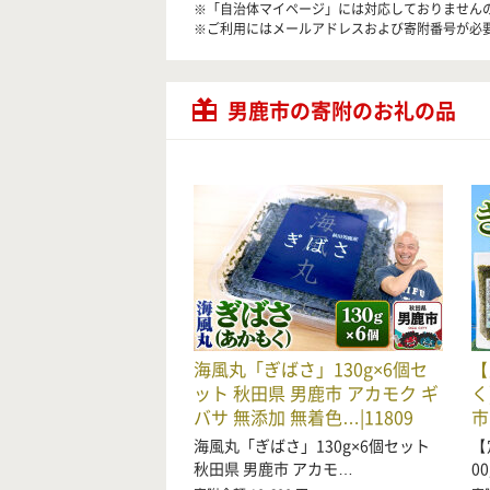
※「自治体マイページ」には対応しておりません
※ご利用にはメールアドレスおよび寄附番号が必
男鹿市の寄附のお礼の品
海風丸「ぎばさ」130g×6個セ
【
ット 秋田県 男鹿市 アカモク ギ
く
バサ 無添加 無着色…|11809
市
海風丸「ぎばさ」130g×6個セット
【
秋田県 男鹿市 アカモ…
0