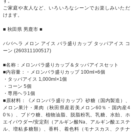
す。
ご家庭や友人など、いろいろなシーンでお楽しみいただ
けます。
■ 秋田県 男鹿市 ■
ババヘラ メロン アイス バラ盛りカップ タッパアイス コ
ーン (260311100517)
■名称：メロンバラ盛りカップ＆タッパアイスセット
■内容量：・メロンバラ盛りカップ 100ml×6個
・タッパアイス 1,000ml×1個
・コーン 5個
・専用ヘラ1個
■原材料：《メロンバラ盛りカップ》砂糖（国内製造）、
メロン果汁・果肉（秋田県産若美メロン60％・国内産4
0％）、ブドウ糖、植物油脂、脱脂粉乳、乳糖、水飴、ホ
エイパウダー/安定剤（アルギン酸Na、アルギン酸エステ
ル、増粘多糖類）、香料、着色料（モナスカス、クチナ