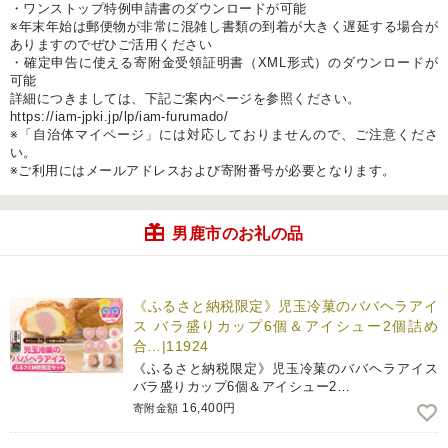
・ワンストップ特例申請書のダウンロードが可能
※年末年始は郵便物が非常に混雑し書類の到着が大きく遅延する場合が
ありますのでぜひご活用ください
・確定申告に使える寄附金受領証明書（XML形式）のダウンロードが
可能
詳細につきましては、下記ご案内ページを参照ください。
https://iam-jpki.jp/lp/iam-furumado/
※「自治体マイページ」には対応しておりませんので、ご注意くださ
い。
※ご利用にはメールアドレスおよび寄附番号が必要となります。
男鹿市のお礼の品
《ふるさと納税限定》児玉冷菓のババヘラアイ
ス バラ盛りカップ6個＆アイシュー2個詰め
合…|11924
《ふるさと納税限定》児玉冷菓のババヘラアイス
バラ盛りカップ6個＆アイシュー2…
16,400円
寄附金額