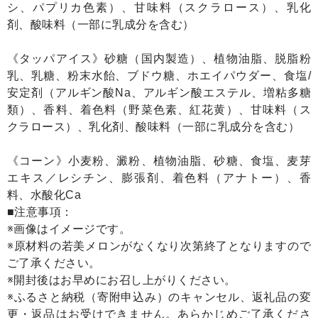
シ、パプリカ色素）、甘味料（スクラロース）、乳化
剤、酸味料（一部に乳成分を含む）
《タッパアイス》砂糖（国内製造）、植物油脂、脱脂粉
乳、乳糖、粉末水飴、ブドウ糖、ホエイパウダー、食塩/
安定剤（アルギン酸Na、アルギン酸エステル、増粘多糖
類）、香料、着色料（野菜色素、紅花黄）、甘味料（ス
クラロース）、乳化剤、酸味料（一部に乳成分を含む）
《コーン》小麦粉、澱粉、植物油脂、砂糖、食塩、麦芽
エキス／レシチン、膨張剤、着色料（アナトー）、香
料、水酸化Ca
■注意事項：
※画像はイメージです。
※原材料の若美メロンがなくなり次第終了となりますので
ご了承ください。
※開封後はお早めにお召し上がりください。
※ふるさと納税（寄附申込み）のキャンセル、返礼品の変
更・返品はお受けできません。あらかじめご了承くださ