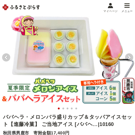
マイページ
メニュー
マイメニュー
マイページ
お気に入り
閲覧履歴
メニュー
お礼の品から探す
お礼の品をカテゴリや金額で絞り込み
自治体から探す
ランキング
ババヘラ・メロンバラ盛りカップ＆タッパアイスセッ
ト【進藤冷菓】 ご当地アイス [ババヘ…|10160
特集・おすすめ
秋田県男鹿市
寄附金額17,400円