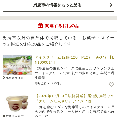
男鹿市の情報をもっと見る
関連するお礼の品
男鹿市以外の自治体で掲載している「お菓子・スイー
ツ」関連のお礼の品をご紹介します。
アイスクリーム12個(120ml×12）（A-07）【B
N1000014】
北海道産の生乳をベースに生産したワンランク上
のアイスクリームです 乳牛の数10万頭、年間生乳
生産量…
北海道別海町
20,000円
寄附金額
【2026年10月10日以降発送】尾道海岸通りの
『クリームぜんざい』アイス 7個
海を臨むモダンな海岸通りのアイスクリーム屋
の店内で食べるクリームぜんざいを自宅で食べれ
るように…
広島県尾道市