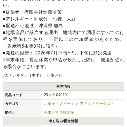
い。
■提供元：有限会社進藤冷菓
■アレルギー：乳成分、小麦、大豆
■配送不可地域：沖縄県,離島
■地場産品に該当する理由：地域内にて調理のすべての行
程を実施しており、一定以上の付加価値があるため。
（告示第5条第3号に該当）
■発送の目安： 2026年7月中旬〜9月下旬に順次発送
※年末年始、長期休業や申込が殺到した際は、発送が遅れ
る場合がございます。
7大アレルギー（本体）：小麦／乳
基本情報
23-sdr-040101
商品コード
お菓子・スイーツ
アイス・ヨーグルト
カテゴリ
>
有限会社進藤冷菓
提供元
申し込み/配送情報