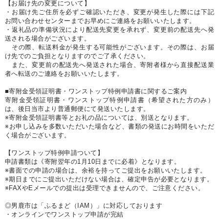
【お届け先の変更について】
・お届け先ご住所を必ずご確認いただき、変更が発生した際には下記
お問い合わせセンターまでお早めにご連絡をお願いいたします。
・返礼品の準備状況により配送先変更を承れず、変更前の配送先へ発
送される場合がございます。
その際、転送料金が発生する可能性がございます。その際は、お届
け先でのご負担となりますのでご了承ください。
また、変更前の配送先へ発送された場合、寄附者様から直接配送業
者へ転送のご連絡をお願いいたします。
■寄附金受領証明書・ワンストップ特例申請書に関するご案内
寄附金受領証明書・ワンストップ特例申請書（希望された方のみ）
は、後日当市より普通郵便にて発送いたします。
※寄附金受領証明書等とお礼の品については、別送となります。
※お申し込みを多数いただいた場合など、書類の発送にお時間をいただ
く場合がございます。
【ワンストップ特例申請ついて】
申請書類は《寄附翌年の1月10日までに必着》となります。
※書面での申請の場合は、余裕を持ってご提出をお願いいたします。
※期日までにご提出いただけない場合は、確定申告が必要となります。
※FAXやEメールでの提出は受理できませんので、ご注意ください。
◎男鹿市は「ふるまど（IAM）」に対応しております
・オンラインでワンストップ申請が完結