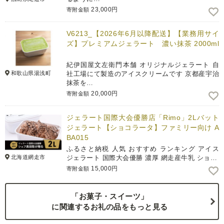
23,000円
寄附金額
V6213_【2026年6月以降配送】【業務用サイ
ズ】プレミアムジェラート 濃い抹茶 2000ml
紀伊国屋文左衛門本舗 オリジナルジェラート 自
和歌山県湯浅町
社工場にて製造のアイスクリームです 京都産宇治
抹茶を…
20,000円
寄附金額
ジェラート国際大会優勝店「Rimo」2Lバット
ジェラート【ショコラータ】ファミリー向け A
BA015
ふるさと納税 人気 おすすめ ランキング アイス
北海道網走市
ジェラート 国際大会優勝 濃厚 網走産牛乳 ショ…
15,000円
寄附金額
「お菓子・スイーツ」
に関連するお礼の品をもっと見る