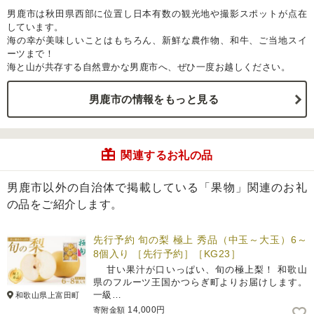
男鹿市は秋田県西部に位置し日本有数の観光地や撮影スポットが点在
しています。
海の幸が美味しいことはもちろん、新鮮な農作物、和牛、ご当地スイ
ーツまで！
海と山が共存する自然豊かな男鹿市へ、ぜひ一度お越しください。
男鹿市の情報をもっと見る
関連するお礼の品
男鹿市以外の自治体で掲載している「果物」関連のお礼
の品をご紹介します。
先行予約 旬の梨 極上 秀品（中玉～大玉）6～
8個入り ［先行予約］［KG23］
甘い果汁が口いっぱい、旬の極上梨！ 和歌山
県のフルーツ王国かつらぎ町よりお届けします。
一級…
和歌山県上富田町
14,000円
寄附金額