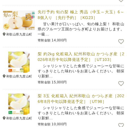
先行予約 旬の梨 極上 秀品（中玉～大玉）6～
8個入り ［先行予約］［KG23］
甘い果汁が口いっぱい、旬の極上梨！ 和歌山
県のフルーツ王国かつらぎ町よりお届けします。
一級…
和歌山県九度山町
14,000円
寄附金額
梨 約2kg 化粧箱入 紀州和歌山 かつらぎ産［2
026年8月中旬以降発送予定］［UT103］
シャリシャリとした食感でジューシーな甘味に
すっきりとした味わいをお楽しみください。 朝採
り新鮮…
和歌山県九度山町
15,000円
寄附金額
梨 3玉 化粧箱入 紀州和歌山 かつらぎ産［202
6年8月中旬以降発送予定］［UT98］
シャリシャリとした食感でジューシーな甘味に
すっきりとした味わいをお楽しみください。 朝採
り新鮮…
和歌山県九度山町
10,000円
寄附金額