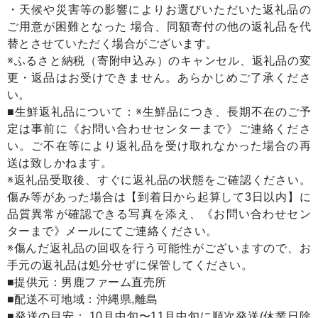
・天候や災害等の影響によりお選びいただいた返礼品の
ご用意が困難となった 場合、同額寄付の他の返礼品を代
替とさせていただく場合がございます。
※ふるさと納税（寄附申込み）のキャンセル、返礼品の変
更・返品はお受けできません。あらかじめご了承くださ
い。
■生鮮返礼品について：※生鮮品につき、長期不在のご予
定は事前に《お問い合わせセンターまで》ご連絡くださ
い。ご不在等により返礼品を受け取れなかった場合の再
送は致しかねます。
※返礼品受取後、すぐに返礼品の状態をご確認ください。
傷み等があった場合は【到着日から起算して3日以内】に
品質異常が確認できる写真を添え、《お問い合わせセン
ターまで》メールにてご連絡ください。
※傷んだ返礼品の回収を行う可能性がございますので、お
手元の返礼品は処分せずに保管してください。
■提供元：男鹿ファーム直売所
■配送不可地域：沖縄県,離島
■発送の目安： 10月中旬〜11月中旬に順次発送(休業日除