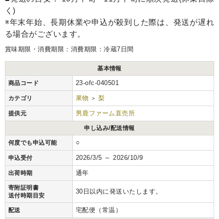
く)
※年末年始、長期休業や申込が殺到した際は、発送が遅れ
る場合がございます。
賞味期限・消費期限：消費期限：冷蔵7日間
基本情報
23-ofc-040501
商品コード
果物
梨
カテゴリ
>
男鹿ファーム直売所
提供元
申し込み/配送情報
○
何度でも申込可能
2026/3/5 ～ 2026/10/9
申込受付
通年
出荷時期
寄附証明書
30日以内に発送いたします。
送付時期目安
宅配便（常温）
配送