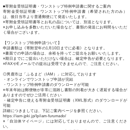
■寄附金受領証明書・ワンストップ特例申請書に関するご案内
寄附金受領証明書・ワンストップ特例申請書（希望された方のみ）
は、後日当市より普通郵便にて発送いたします。
※寄附金受領証明書等とお礼の品については、別送となります。
※お申し込みを多数いただいた場合など、書類の発送にお時間をいただ
く場合がございます。
【ワンストップ特例申請ついて】
申請書類は《寄附翌年の1月10日までに必着》となります。
※書面での申請の場合は、余裕を持ってご提出をお願いいたします。
※期日までにご提出いただけない場合は、確定申告が必要となります。
※FAXやEメールでの提出は受理できませんので、ご注意ください。
◎男鹿市は「ふるまど（IAM）」に対応しております
・オンラインでワンストップ申請が完結
・ワンストップ特例申請書のダウンロードが可能
※年末年始は郵便物が非常に混雑し書類の到着が大きく遅延する場合が
ありますのでぜひご活用ください
・確定申告に使える寄附金受領証明書（XML形式）のダウンロードが
可能
詳細につきましては、下記ご案内ページを参照ください。
https://iam-jpki.jp/lp/iam-furumado/
※「自治体マイページ」には対応しておりませんので、ご注意くださ
い。