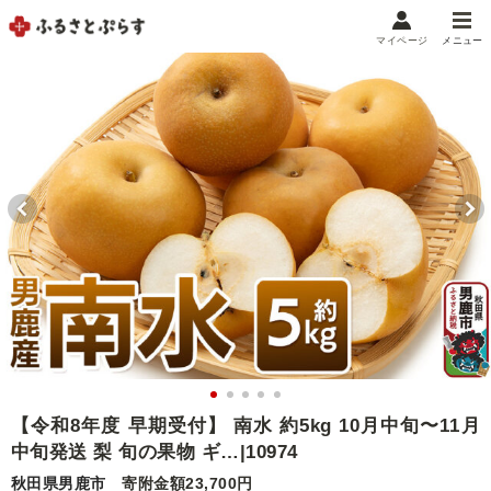
マイページ
メニュー
マイメニュー
マイページ
お気に入り
閲覧履歴
メニュー
お礼の品から探す
お礼の品をカテゴリや金額で絞り込み
自治体から探す
ランキング
【令和8年度 早期受付】 南水 約5kg 10月中旬〜11月
中旬発送 梨 旬の果物 ギ…|10974
特集・おすすめ
秋田県男鹿市
寄附金額23,700円