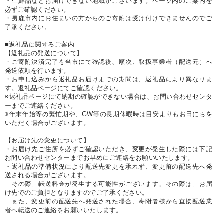
・生鮮品などお届けできない地域がございます。ページ内のご案内を
必ずご確認ください。
・男鹿市内にお住まいの方からのご寄附は受け付けできませんのでご
了承ください。
■返礼品に関するご案内
【返礼品の発送について】
・ご寄附決済完了を当市にて確認後、順次、取扱事業者（配送元）へ
発送依頼を行います。
・お申し込みから返礼品お届けまでの期間は、返礼品により異なりま
す。返礼品ページにてご確認ください。
※返礼品ページにて納期の確認ができない場合は、お問い合わせセンタ
ーまでご連絡ください。
※年末年始等の繁忙期や、GW等の長期休暇時は目安よりもお日にちを
いただく場合がございます。
【お届け先の変更について】
・お届け先ご住所を必ずご確認いただき、変更が発生した際には下記
お問い合わせセンターまでお早めにご連絡をお願いいたします。
・返礼品の準備状況により配送先変更を承れず、変更前の配送先へ発
送される場合がございます。
その際、転送料金が発生する可能性がございます。その際は、お届
け先でのご負担となりますのでご了承ください。
また、変更前の配送先へ発送された場合、寄附者様から直接配送業
者へ転送のご連絡をお願いいたします。