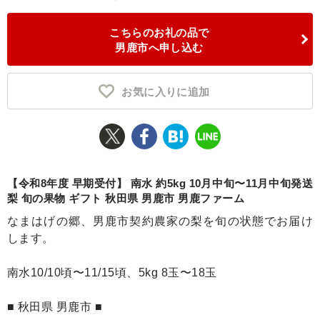
ふるさと納税とは
こちらのお礼の品で
男鹿市へ申し込む
控除額シミュレータ
Q&A
お気に入りに追加
【令和8年度 早期受付】 南水 約5kg 10月中旬〜11月中旬発送
梨 旬の果物 ギフト 秋田県 男鹿市 男鹿ファーム
なまはげの郷、男鹿市契約農家の梨を旬の状態でお届け
します。
南水10/10頃〜11/15頃、5kg 8玉〜18玉
■ 秋田県 男鹿市 ■