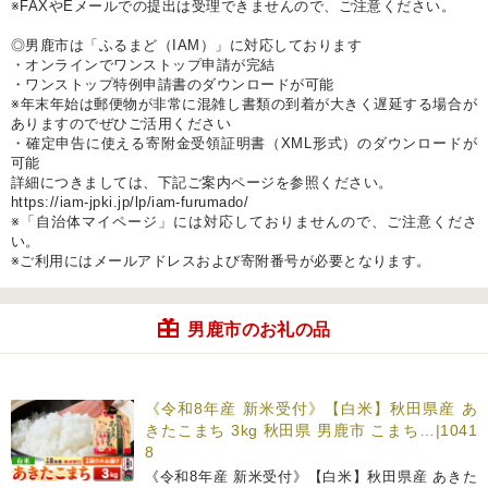
※FAXやEメールでの提出は受理できませんので、ご注意ください。
◎男鹿市は「ふるまど（IAM）」に対応しております
・オンラインでワンストップ申請が完結
・ワンストップ特例申請書のダウンロードが可能
※年末年始は郵便物が非常に混雑し書類の到着が大きく遅延する場合が
ありますのでぜひご活用ください
・確定申告に使える寄附金受領証明書（XML形式）のダウンロードが
可能
詳細につきましては、下記ご案内ページを参照ください。
https://iam-jpki.jp/lp/iam-furumado/
※「自治体マイページ」には対応しておりませんので、ご注意くださ
い。
※ご利用にはメールアドレスおよび寄附番号が必要となります。
男鹿市のお礼の品
《令和8年産 新米受付》【白米】秋田県産 あ
きたこまち 3kg 秋田県 男鹿市 こまち…|1041
8
《令和8年産 新米受付》【白米】秋田県産 あきた