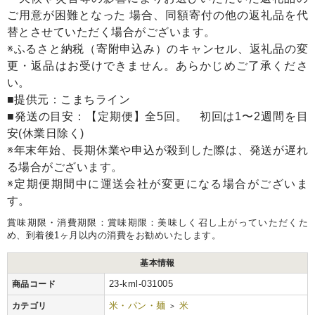
ご用意が困難となった 場合、同額寄付の他の返礼品を代
替とさせていただく場合がございます。
※ふるさと納税（寄附申込み）のキャンセル、返礼品の変
更・返品はお受けできません。あらかじめご了承くださ
い。
■提供元：こまちライン
■発送の目安：【定期便】全5回。 初回は1〜2週間を目
安(休業日除く)
※年末年始、長期休業や申込が殺到した際は、発送が遅れ
る場合がございます。
※定期便期間中に運送会社が変更になる場合がございま
す。
賞味期限・消費期限：賞味期限：美味しく召し上がっていただくた
め、到着後1ヶ月以内の消費をお勧めいたします。
基本情報
23-kml-031005
商品コード
米・パン・麺
米
カテゴリ
>