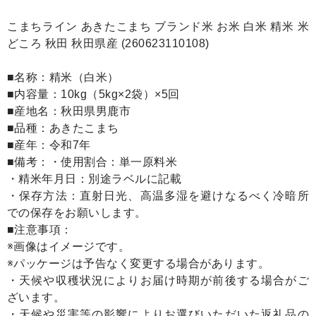
こまちライン あきたこまち ブランド米 お米 白米 精米 米
どころ 秋田 秋田県産 (260623110108)
■名称：精米（白米）
■内容量：10kg（5kg×2袋）×5回
■産地名：秋田県男鹿市
■品種：あきたこまち
■産年：令和7年
■備考：・使用割合：単一原料米
・精米年月日：別途ラベルに記載
・保存方法：直射日光、高温多湿を避けなるべく冷暗所
での保存をお願いします。
■注意事項：
※画像はイメージです。
※パッケージは予告なく変更する場合があります。
・天候や収穫状況によりお届け時期が前後する場合がご
ざいます。
・天候や災害等の影響によりお選びいただいた返礼品の