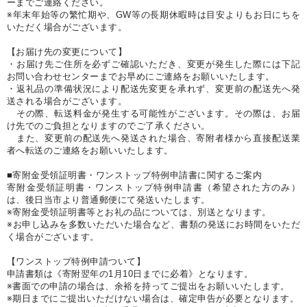
ーまでご連絡ください。
※年末年始等の繁忙期や、GW等の長期休暇時は目安よりもお日にちを
いただく場合がございます。
【お届け先の変更について】
・お届け先ご住所を必ずご確認いただき、変更が発生した際には下記
お問い合わせセンターまでお早めにご連絡をお願いいたします。
・返礼品の準備状況により配送先変更を承れず、変更前の配送先へ発
送される場合がございます。
その際、転送料金が発生する可能性がございます。その際は、お届
け先でのご負担となりますのでご了承ください。
また、変更前の配送先へ発送された場合、寄附者様から直接配送業
者へ転送のご連絡をお願いいたします。
■寄附金受領証明書・ワンストップ特例申請書に関するご案内
寄附金受領証明書・ワンストップ特例申請書（希望された方のみ）
は、後日当市より普通郵便にて発送いたします。
※寄附金受領証明書等とお礼の品については、別送となります。
※お申し込みを多数いただいた場合など、書類の発送にお時間をいただ
く場合がございます。
【ワンストップ特例申請ついて】
申請書類は《寄附翌年の1月10日までに必着》となります。
※書面での申請の場合は、余裕を持ってご提出をお願いいたします。
※期日までにご提出いただけない場合は、確定申告が必要となります。