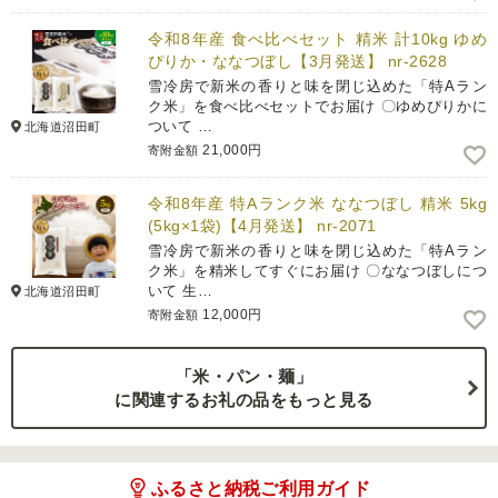
令和8年産 食べ比べセット 精米 計10kg ゆめ
ぴりか・ななつぼし【3月発送】 nr-2628
雪冷房で新米の香りと味を閉じ込めた「特Aラン
ク米」を食べ比べセットでお届け 〇ゆめぴりかに
ついて …
北海道沼田町
21,000円
寄附金額
令和8年産 特Aランク米 ななつぼし 精米 5kg
(5kg×1袋)【4月発送】 nr-2071
雪冷房で新米の香りと味を閉じ込めた「特Aラン
ク米」を精米してすぐにお届け 〇ななつぼしにつ
いて 生…
北海道沼田町
12,000円
寄附金額
「米・パン・麺」
に関連するお礼の品をもっと見る
ふるさと納税ご利用ガイド