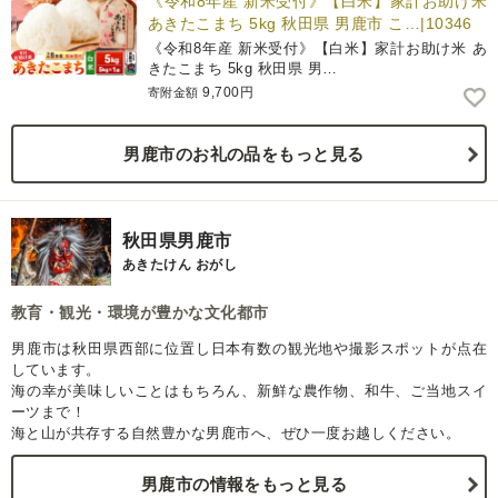
《令和8年産 新米受付》【白米】家計お助け米
あきたこまち 5kg 秋田県 男鹿市 こ…|10346
《令和8年産 新米受付》【白米】家計お助け米 あ
きたこまち 5kg 秋田県 男…
9,700円
寄附金額
男鹿市のお礼の品をもっと見る
秋田県男鹿市
あきたけん おがし
教育・観光・環境が豊かな文化都市
男鹿市は秋田県西部に位置し日本有数の観光地や撮影スポットが点在
しています。
海の幸が美味しいことはもちろん、新鮮な農作物、和牛、ご当地スイ
ーツまで！
海と山が共存する自然豊かな男鹿市へ、ぜひ一度お越しください。
男鹿市の情報をもっと見る