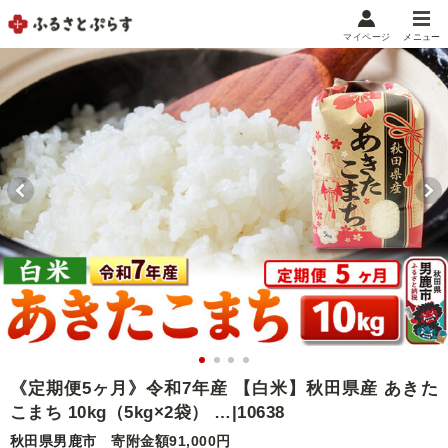
マイページ
メニュー
マイメニュー
マイページ
お気に入り
閲覧履歴
メニュー
お礼の品から探す
お礼の品をカテゴリや金額で絞り込み
自治体から探す
ランキング
《定期便5ヶ月》令和7年産 【白米】秋田県産 あきた
こまち 10kg（5kg×2袋） …|10638
特集・おすすめ
秋田県男鹿市
寄附金額91,000円