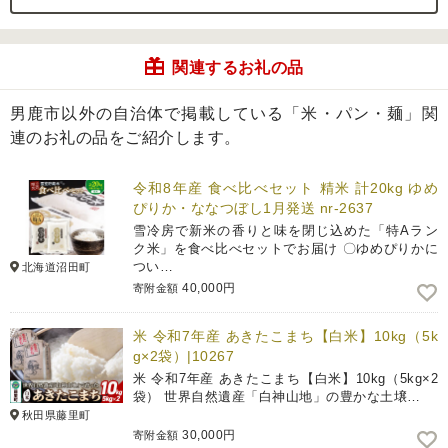
関連するお礼の品
男鹿市以外の自治体で掲載している「米・パン・麺」関
連のお礼の品をご紹介します。
令和8年産 食べ比べセット 精米 計20kg ゆめ
ぴりか・ななつぼし1月発送 nr-2637
雪冷房で新米の香りと味を閉じ込めた「特Aラン
ク米」を食べ比べセットでお届け 〇ゆめぴりかに
つい…
北海道沼田町
40,000円
寄附金額
米 令和7年産 あきたこまち【白米】10kg（5k
g×2袋）|10267
米 令和7年産 あきたこまち【白米】10kg（5kg×2
袋） 世界自然遺産「白神山地」の豊かな土壌…
秋田県藤里町
30,000円
寄附金額