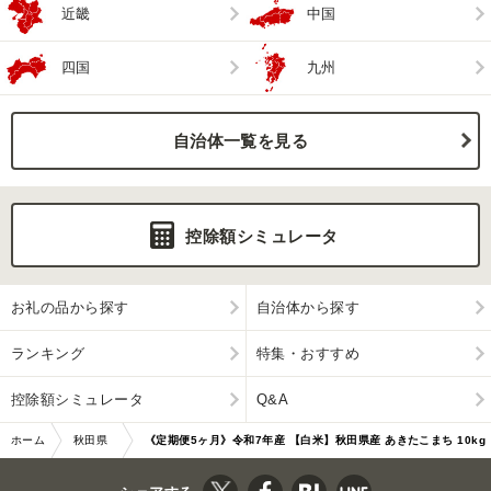
近畿
中国
四国
九州
自治体一覧を見る
控除額シミュレータ
お礼の品から探す
自治体から探す
ランキング
特集・おすすめ
控除額シミュレータ
Q&A
ホーム
秋田県
《定期便5ヶ月》令和7年産 【白米】秋田県産 あきたこまち 10kg
男鹿市
（5kg×2袋） …|10638