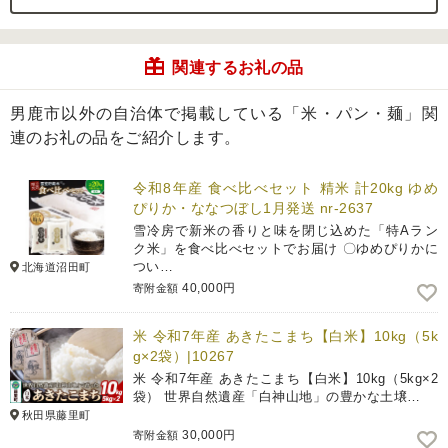
関連するお礼の品
男鹿市以外の自治体で掲載している「米・パン・麺」関
連のお礼の品をご紹介します。
令和8年産 食べ比べセット 精米 計20kg ゆめ
ぴりか・ななつぼし1月発送 nr-2637
雪冷房で新米の香りと味を閉じ込めた「特Aラン
ク米」を食べ比べセットでお届け 〇ゆめぴりかに
つい…
北海道沼田町
40,000円
寄附金額
米 令和7年産 あきたこまち【白米】10kg（5k
g×2袋）|10267
米 令和7年産 あきたこまち【白米】10kg（5kg×2
袋） 世界自然遺産「白神山地」の豊かな土壌…
秋田県藤里町
30,000円
寄附金額