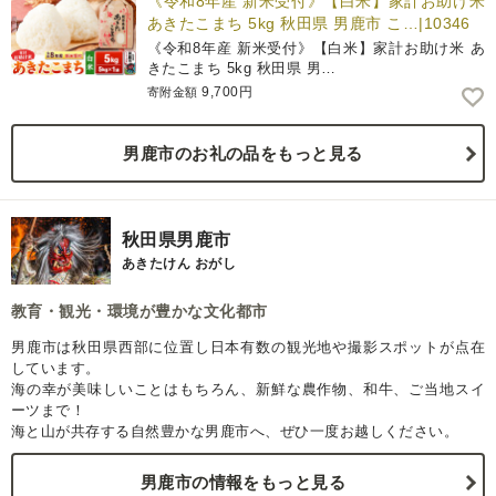
《令和8年産 新米受付》【白米】家計お助け米
あきたこまち 5kg 秋田県 男鹿市 こ…|10346
《令和8年産 新米受付》【白米】家計お助け米 あ
きたこまち 5kg 秋田県 男…
9,700円
寄附金額
男鹿市のお礼の品をもっと見る
秋田県男鹿市
あきたけん おがし
教育・観光・環境が豊かな文化都市
男鹿市は秋田県西部に位置し日本有数の観光地や撮影スポットが点在
しています。
海の幸が美味しいことはもちろん、新鮮な農作物、和牛、ご当地スイ
ーツまで！
海と山が共存する自然豊かな男鹿市へ、ぜひ一度お越しください。
男鹿市の情報をもっと見る