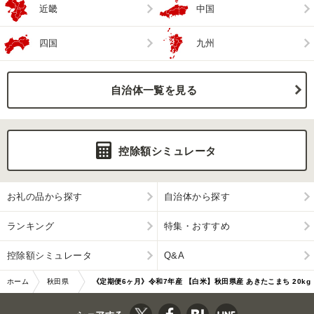
近畿
中国
四国
九州
自治体一覧を見る
控除額シミュレータ
お礼の品から探す
自治体から探す
ランキング
特集・おすすめ
控除額シミュレータ
Q&A
ホーム
秋田県
《定期便6ヶ月》令和7年産 【白米】秋田県産 あきたこまち 20kg
男鹿市
（5kg×4袋） …|10651