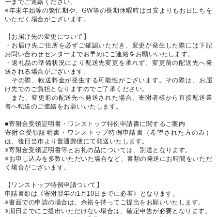
ーまでご連絡ください。
※年末年始等の繁忙期や、GW等の長期休暇時は目安よりもお日にちを
いただく場合がございます。
【お届け先の変更について】
・お届け先ご住所を必ずご確認いただき、変更が発生した際には下記
お問い合わせセンターまでお早めにご連絡をお願いいたします。
・返礼品の準備状況により配送先変更を承れず、変更前の配送先へ発
送される場合がございます。
その際、転送料金が発生する可能性がございます。その際は、お届
け先でのご負担となりますのでご了承ください。
また、変更前の配送先へ発送された場合、寄附者様から直接配送業
者へ転送のご連絡をお願いいたします。
■寄附金受領証明書・ワンストップ特例申請書に関するご案内
寄附金受領証明書・ワンストップ特例申請書（希望された方のみ）
は、後日当市より普通郵便にて発送いたします。
※寄附金受領証明書等とお礼の品については、別送となります。
※お申し込みを多数いただいた場合など、書類の発送にお時間をいただ
く場合がございます。
【ワンストップ特例申請ついて】
申請書類は《寄附翌年の1月10日までに必着》となります。
※書面での申請の場合は、余裕を持ってご提出をお願いいたします。
※期日までにご提出いただけない場合は、確定申告が必要となります。