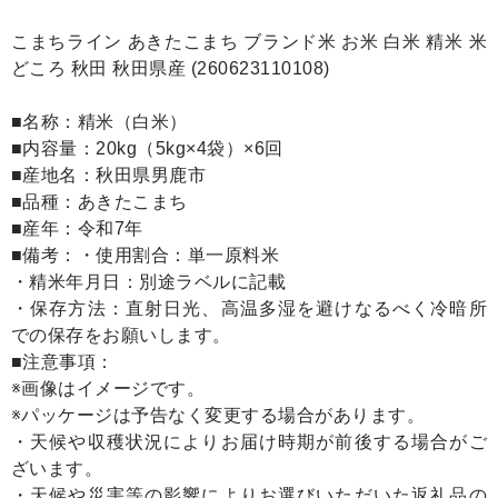
こまちライン あきたこまち ブランド米 お米 白米 精米 米
どころ 秋田 秋田県産 (260623110108)
■名称：精米（白米）
■内容量：20kg（5kg×4袋）×6回
■産地名：秋田県男鹿市
■品種：あきたこまち
■産年：令和7年
■備考：・使用割合：単一原料米
・精米年月日：別途ラベルに記載
・保存方法：直射日光、高温多湿を避けなるべく冷暗所
での保存をお願いします。
■注意事項：
※画像はイメージです。
※パッケージは予告なく変更する場合があります。
・天候や収穫状況によりお届け時期が前後する場合がご
ざいます。
・天候や災害等の影響によりお選びいただいた返礼品の