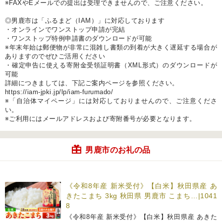
※FAXやEメールでの提出は受理できませんので、ご注意ください。
◎男鹿市は「ふるまど（IAM）」に対応しております
・オンラインでワンストップ申請が完結
・ワンストップ特例申請書のダウンロードが可能
※年末年始は郵便物が非常に混雑し書類の到着が大きく遅延する場合が
ありますのでぜひご活用ください
・確定申告に使える寄附金受領証明書（XML形式）のダウンロードが
可能
詳細につきましては、下記ご案内ページを参照ください。
https://iam-jpki.jp/lp/iam-furumado/
※「自治体マイページ」には対応しておりませんので、ご注意くださ
い。
※ご利用にはメールアドレスおよび寄附番号が必要となります。
男鹿市のお礼の品
《令和8年産 新米受付》【白米】秋田県産 あ
きたこまち 3kg 秋田県 男鹿市 こまち…|1041
8
《令和8年産 新米受付》【白米】秋田県産 あきた