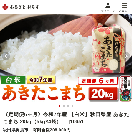
マイページ
メニュー
マイメニュー
マイページ
お気に入り
閲覧履歴
メニュー
お礼の品から探す
お礼の品をカテゴリや金額で絞り込み
自治体から探す
ランキング
《定期便6ヶ月》令和7年産 【白米】秋田県産 あきた
こまち 20kg（5kg×4袋） …|10651
特集・おすすめ
秋田県男鹿市
寄附金額208,000円