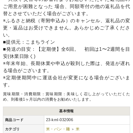
ご用意が困難となった 場合、同額寄付の他の返礼品を代
替とさせていただく場合がございます。
※ふるさと納税（寄附申込み）のキャンセル、返礼品の変
更・返品はお受けできません。あらかじめご了承くださ
い。
■提供元：こまちライン
■発送の目安：【定期便】全6回。 初回は1〜2週間を目
安(休業日除く)
※年末年始、長期休業や申込が殺到した際は、発送が遅れ
る場合がございます。
※定期便期間中に運送会社が変更になる場合がございま
す。
賞味期限・消費期限：賞味期限：美味しく召し上がっていただくた
め、到着後1ヶ月以内の消費をお勧めいたします。
基本情報
23-kml-032006
商品コード
米・パン・麺
米
カテゴリ
>