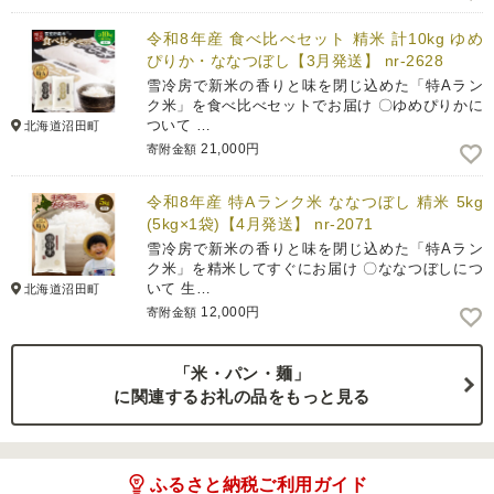
令和8年産 食べ比べセット 精米 計10kg ゆめ
ぴりか・ななつぼし【3月発送】 nr-2628
雪冷房で新米の香りと味を閉じ込めた「特Aラン
ク米」を食べ比べセットでお届け 〇ゆめぴりかに
ついて …
北海道沼田町
21,000円
寄附金額
令和8年産 特Aランク米 ななつぼし 精米 5kg
(5kg×1袋)【4月発送】 nr-2071
雪冷房で新米の香りと味を閉じ込めた「特Aラン
ク米」を精米してすぐにお届け 〇ななつぼしにつ
いて 生…
北海道沼田町
12,000円
寄附金額
「米・パン・麺」
に関連するお礼の品をもっと見る
ふるさと納税ご利用ガイド