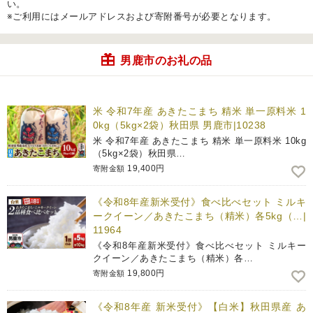
い。
※ご利用にはメールアドレスおよび寄附番号が必要となります。
男鹿市のお礼の品
米 令和7年産 あきたこまち 精米 単一原料米 1
0kg（5kg×2袋）秋田県 男鹿市|10238
米 令和7年産 あきたこまち 精米 単一原料米 10kg
（5kg×2袋）秋田県…
19,400円
寄附金額
《令和8年産新米受付》食べ比べセット ミルキ
ークイーン／あきたこまち（精米）各5kg（…|
11964
《令和8年産新米受付》食べ比べセット ミルキー
クイーン／あきたこまち（精米）各…
19,800円
寄附金額
《令和8年産 新米受付》【白米】秋田県産 あ