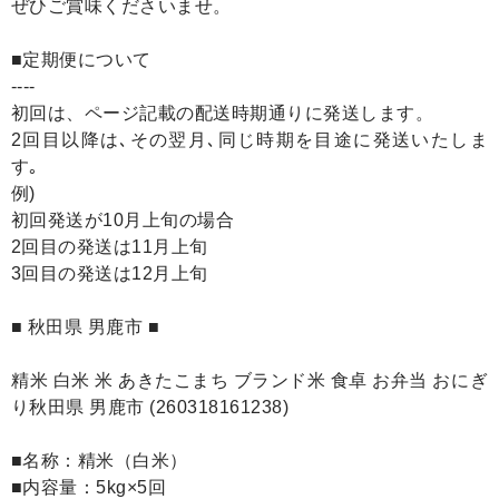
ぜひご賞味くださいませ。
■定期便について
----
初回は、ページ記載の配送時期通りに発送します。
2回目以降は､その翌月､同じ時期を目途に発送いたしま
す｡
例)
初回発送が10月上旬の場合
2回目の発送は11月上旬
3回目の発送は12月上旬
■ 秋田県 男鹿市 ■
精米 白米 米 あきたこまち ブランド米 食卓 お弁当 おにぎ
り秋田県 男鹿市 (260318161238)
■名称：精米（白米）
■内容量：5kg×5回