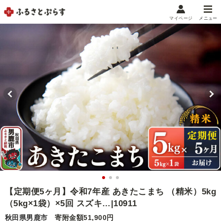
マイページ
メニュー
マイメニュー
マイページ
お気に入り
閲覧履歴
メニュー
お礼の品から探す
お礼の品をカテゴリや金額で絞り込み
自治体から探す
ランキング
【定期便5ヶ月】令和7年産 あきたこまち （精米）5kg
（5kg×1袋）×5回 スズキ…|10911
特集・おすすめ
秋田県男鹿市
寄附金額51,900円