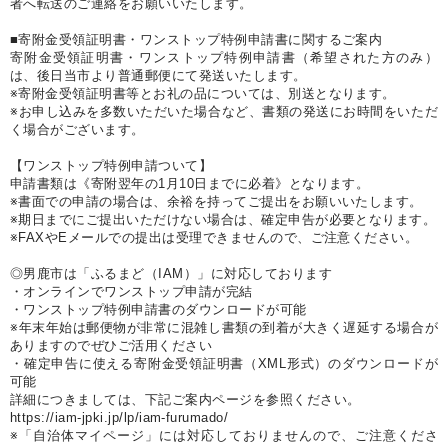
者へ転送のご連絡をお願いいたします。
■寄附金受領証明書・ワンストップ特例申請書に関するご案内
寄附金受領証明書・ワンストップ特例申請書（希望された方のみ）
は、後日当市より普通郵便にて発送いたします。
※寄附金受領証明書等とお礼の品については、別送となります。
※お申し込みを多数いただいた場合など、書類の発送にお時間をいただ
く場合がございます。
【ワンストップ特例申請ついて】
申請書類は《寄附翌年の1月10日までに必着》となります。
※書面での申請の場合は、余裕を持ってご提出をお願いいたします。
※期日までにご提出いただけない場合は、確定申告が必要となります。
※FAXやEメールでの提出は受理できませんので、ご注意ください。
◎男鹿市は「ふるまど（IAM）」に対応しております
・オンラインでワンストップ申請が完結
・ワンストップ特例申請書のダウンロードが可能
※年末年始は郵便物が非常に混雑し書類の到着が大きく遅延する場合が
ありますのでぜひご活用ください
・確定申告に使える寄附金受領証明書（XML形式）のダウンロードが
可能
詳細につきましては、下記ご案内ページを参照ください。
https://iam-jpki.jp/lp/iam-furumado/
※「自治体マイページ」には対応しておりませんので、ご注意くださ