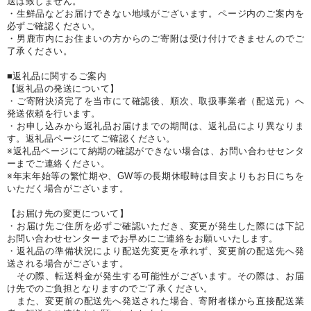
送は致しません。
・生鮮品などお届けできない地域がございます。ページ内のご案内を
必ずご確認ください。
・男鹿市内にお住まいの方からのご寄附は受け付けできませんのでご
了承ください。
■返礼品に関するご案内
【返礼品の発送について】
・ご寄附決済完了を当市にて確認後、順次、取扱事業者（配送元）へ
発送依頼を行います。
・お申し込みから返礼品お届けまでの期間は、返礼品により異なりま
す。返礼品ページにてご確認ください。
※返礼品ページにて納期の確認ができない場合は、お問い合わせセンタ
ーまでご連絡ください。
※年末年始等の繁忙期や、GW等の長期休暇時は目安よりもお日にちを
いただく場合がございます。
【お届け先の変更について】
・お届け先ご住所を必ずご確認いただき、変更が発生した際には下記
お問い合わせセンターまでお早めにご連絡をお願いいたします。
・返礼品の準備状況により配送先変更を承れず、変更前の配送先へ発
送される場合がございます。
その際、転送料金が発生する可能性がございます。その際は、お届
け先でのご負担となりますのでご了承ください。
また、変更前の配送先へ発送された場合、寄附者様から直接配送業