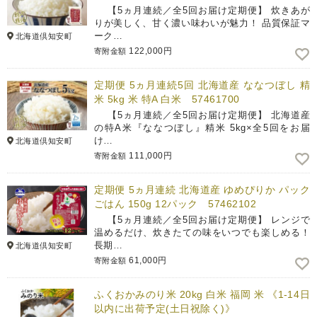
【5ヵ月連続／全5回お届け定期便】 炊きあが
りが美しく、甘く濃い味わいが魅力！ 品質保証マ
ーク…
北海道倶知安町
122,000円
寄附金額
定期便 5ヵ月連続5回 北海道産 ななつぼし 精
米 5kg 米 特A 白米 57461700
【5ヵ月連続／全5回お届け定期便】 北海道産
の特A米『ななつぼし』精米 5kg×全5回をお届
け…
北海道倶知安町
111,000円
寄附金額
定期便 5ヵ月連続 北海道産 ゆめぴりか パック
ごはん 150g 12パック 57462102
【5ヵ月連続／全5回お届け定期便】 レンジで
温めるだけ、炊きたての味をいつでも楽しめる！
長期…
北海道倶知安町
61,000円
寄附金額
ふくおかみのり米 20kg 白米 福岡 米 《1-14日
以内に出荷予定(土日祝除く)》