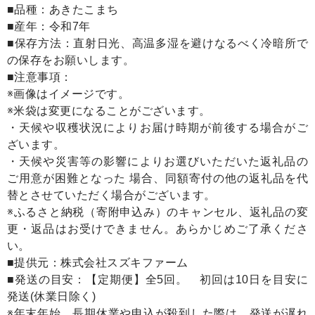
■品種：あきたこまち
■産年：令和7年
■保存方法：直射日光、高温多湿を避けなるべく冷暗所で
の保存をお願いします。
■注意事項：
※画像はイメージです。
※米袋は変更になることがございます。
・天候や収穫状況によりお届け時期が前後する場合がご
ざいます。
・天候や災害等の影響によりお選びいただいた返礼品の
ご用意が困難となった 場合、同額寄付の他の返礼品を代
替とさせていただく場合がございます。
※ふるさと納税（寄附申込み）のキャンセル、返礼品の変
更・返品はお受けできません。あらかじめご了承くださ
い。
■提供元：株式会社スズキファーム
■発送の目安：【定期便】全5回。 初回は10日を目安に
発送(休業日除く)
※年末年始、長期休業や申込が殺到した際は、発送が遅れ