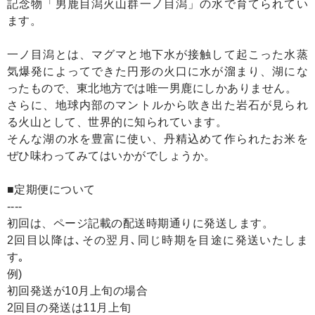
記念物「男鹿目潟火山群一ノ目潟」の水で育てられてい
ます。
一ノ目潟とは、マグマと地下水が接触して起こった水蒸
気爆発によってできた円形の火口に水が溜まり、湖にな
ったもので、東北地方では唯一男鹿にしかありません。
さらに、地球内部のマントルから吹き出た岩石が見られ
る火山として、世界的に知られています。
そんな湖の水を豊富に使い、丹精込めて作られたお米を
ぜひ味わってみてはいかがでしょうか。
■定期便について
----
初回は、ページ記載の配送時期通りに発送します。
2回目以降は､その翌月､同じ時期を目途に発送いたしま
す｡
例)
初回発送が10月上旬の場合
2回目の発送は11月上旬