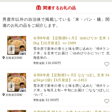
関連するお礼の品
男鹿市以外の自治体で掲載している「米・パン・麺」関
連のお礼の品をご紹介します。
令和8年産 【定期便6ヶ月】 ゆめぴりか 玄米 1
0kg【10月発送】 nr-1989
雪冷房で新米の香りと味を閉じ込めた「特Aラン
ク米」を玄米でお届け 〇ゆめぴりかについて 北
海道米の…
北海道沼田町
116,000円
寄附金額
令和8年産【定期便3ヶ月】ななつぼし 玄米 5k
g(5kg×1袋)【6月発送】 nr-2453
雪冷房で新米の香りと味を閉じ込めた「特Aラン
ク米」を毎月上旬～中旬にお届け 〇ななつぼしに
ついて …
北海道沼田町
32,000円
寄附金額