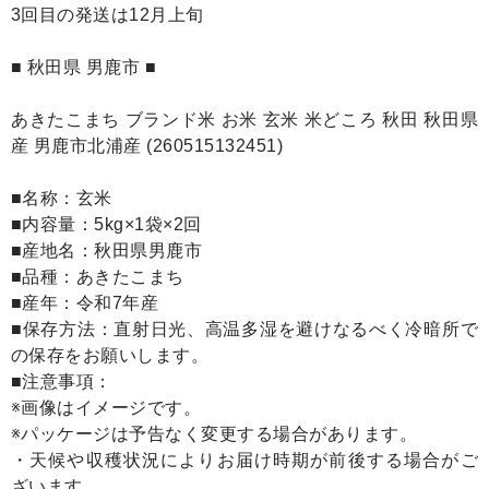
3回目の発送は12月上旬
■ 秋田県 男鹿市 ■
あきたこまち ブランド米 お米 玄米 米どころ 秋田 秋田県
産 男鹿市北浦産 (260515132451)
■名称：玄米
■内容量：5kg×1袋×2回
■産地名：秋田県男鹿市
■品種：あきたこまち
■産年：令和7年産
■保存方法：直射日光、高温多湿を避けなるべく冷暗所で
の保存をお願いします。
■注意事項：
※画像はイメージです。
※パッケージは予告なく変更する場合があります。
・天候や収穫状況によりお届け時期が前後する場合がご
ざいます。