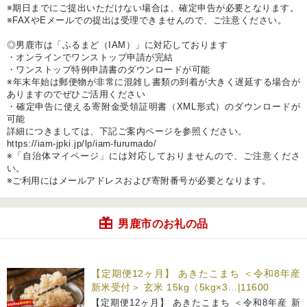
※期日までにご提出いただけない場合は、確定申告が必要となります。
※FAXやEメールでの提出は受理できませんので、ご注意ください。
◎男鹿市は「ふるまど（IAM）」に対応しております
・オンラインでワンストップ申請が完結
・ワンストップ特例申請書のダウンロードが可能
※年末年始は郵便物が非常に混雑し書類の到着が大きく遅延する場合が
ありますのでぜひご活用ください
・確定申告に使える寄附金受領証明書（XML形式）のダウンロードが
可能
詳細につきましては、下記ご案内ページを参照ください。
https://iam-jpki.jp/lp/iam-furumado/
※「自治体マイページ」には対応しておりませんので、ご注意くださ
い。
※ご利用にはメールアドレスおよび寄附番号が必要となります。
男鹿市のお礼の品
【定期便12ヶ月】 あきたこまち ＜令和8年産
新米受付＞ 玄米 15kg（5kg×3…|11600
【定期便12ヶ月】 あきたこまち ＜令和8年産 新