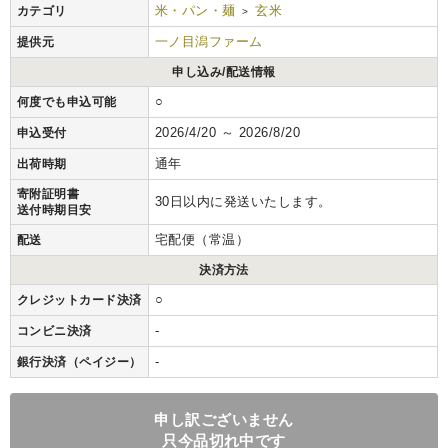
米・パン・麺
玄米
カテゴリ
>
一ノ目潟ファーム
提供元
申し込み/配送情報
○
何度でも申込可能
2026/4/20 ～ 2026/8/20
申込受付
通年
出荷時期
寄附証明書
30日以内に発送いたします。
送付時期目安
宅配便（常温）
配送
決済方法
○
クレジットカード決済
-
コンビニ決済
-
銀行決済（ペイジー）
申し訳ございません
只今品切れ中です