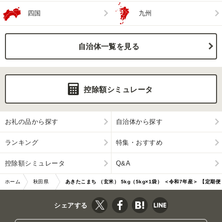
四国
九州
自治体一覧を見る
控除額シミュレータ
お礼の品から探す
自治体から探す
ランキング
特集・おすすめ
控除額シミュレータ
Q&A
ホーム
秋田県
あきたこまち （玄米） 5kg（5kg×1袋） ＜令和7年産＞ 【定期便
男鹿市
2ヶ月】 「秋…|11448
シェアする