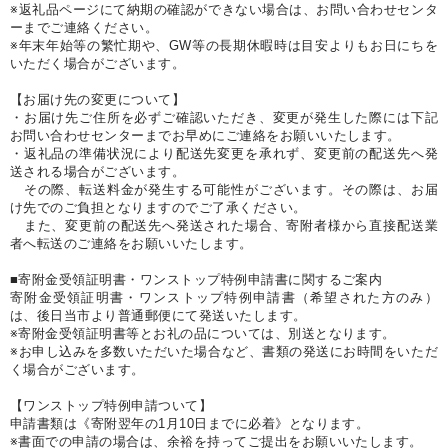
※返礼品ページにて納期の確認ができない場合は、お問い合わせセンタ
ーまでご連絡ください。
※年末年始等の繁忙期や、GW等の長期休暇時は目安よりもお日にちを
いただく場合がございます。
【お届け先の変更について】
・お届け先ご住所を必ずご確認いただき、変更が発生した際には下記
お問い合わせセンターまでお早めにご連絡をお願いいたします。
・返礼品の準備状況により配送先変更を承れず、変更前の配送先へ発
送される場合がございます。
その際、転送料金が発生する可能性がございます。その際は、お届
け先でのご負担となりますのでご了承ください。
また、変更前の配送先へ発送された場合、寄附者様から直接配送業
者へ転送のご連絡をお願いいたします。
■寄附金受領証明書・ワンストップ特例申請書に関するご案内
寄附金受領証明書・ワンストップ特例申請書（希望された方のみ）
は、後日当市より普通郵便にて発送いたします。
※寄附金受領証明書等とお礼の品については、別送となります。
※お申し込みを多数いただいた場合など、書類の発送にお時間をいただ
く場合がございます。
【ワンストップ特例申請ついて】
申請書類は《寄附翌年の1月10日までに必着》となります。
※書面での申請の場合は、余裕を持ってご提出をお願いいたします。