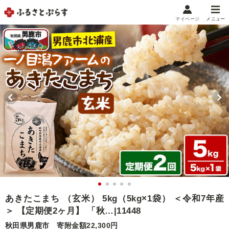
マイページ
メニュー
マイメニュー
マイページ
お気に入り
閲覧履歴
メニュー
お礼の品から探す
お礼の品をカテゴリや金額で絞り込み
自治体から探す
ランキング
あきたこまち （玄米） 5kg（5kg×1袋） ＜令和7年産
＞ 【定期便2ヶ月】 「秋…|11448
特集・おすすめ
秋田県男鹿市
寄附金額22,300円