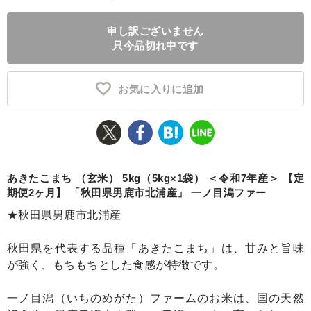
ふるさと納税とは
申し訳ございません
只今品切れ中です
控除額シミュレータ
Q&A
お気に入りに追加
あきたこまち （玄米） 5kg（5kg×1袋） ＜令和7年産＞ 【定
期便2ヶ月】 「秋田県男鹿市北浦産」 一ノ目潟ファー
★秋田県男鹿市北浦産
秋田県を代表する品種「あきたこまち」は、甘みと旨味
が強く、もちもちとした食感が特徴です。
一ノ目潟（いちのめがた）ファームのお米は、国の天然