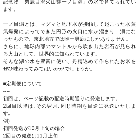
記念物「男鹿目潟火山群一ノ目潟」の水で育てられてい
ます。
一ノ目潟とは、マグマと地下水が接触して起こった水蒸
気爆発によってできた円形の火口に水が溜まり、湖にな
ったもので、東北地方では唯一男鹿にしかありません。
さらに、地球内部のマントルから吹き出た岩石が見られ
る火山として、世界的に知られています。
そんな湖の水を豊富に使い、丹精込めて作られたお米を
ぜひ味わってみてはいかがでしょうか。
■定期便について
----
初回は、ページ記載の配送時期通りに発送します。
2回目以降は､その翌月､同じ時期を目途に発送いたしま
す｡
例)
初回発送が10月上旬の場合
2回目の発送は11月上旬