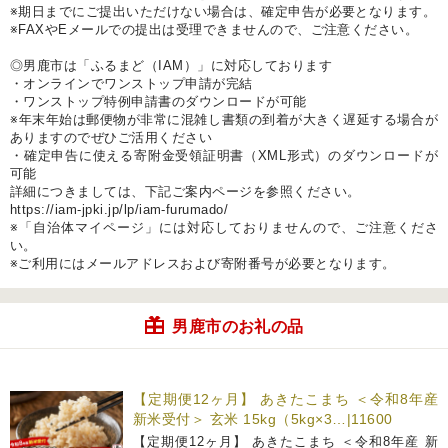
※期日までにご提出いただけない場合は、確定申告が必要となります。
※FAXやEメールでの提出は受理できませんので、ご注意ください。
◎男鹿市は「ふるまど（IAM）」に対応しております
・オンラインでワンストップ申請が完結
・ワンストップ特例申請書のダウンロードが可能
※年末年始は郵便物が非常に混雑し書類の到着が大きく遅延する場合が
ありますのでぜひご活用ください
・確定申告に使える寄附金受領証明書（XML形式）のダウンロードが
可能
詳細につきましては、下記ご案内ページを参照ください。
https://iam-jpki.jp/lp/iam-furumado/
※「自治体マイページ」には対応しておりませんので、ご注意くださ
い。
※ご利用にはメールアドレスおよび寄附番号が必要となります。
男鹿市のお礼の品
【定期便12ヶ月】 あきたこまち ＜令和8年産
新米受付＞ 玄米 15kg（5kg×3…|11600
【定期便12ヶ月】 あきたこまち ＜令和8年産 新