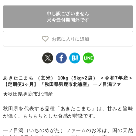
ふるさと納税とは
申し訳ございません
只今受付期間外です
控除額シミュレータ
Q&A
お気に入りに追加
あきたこまち （玄米） 10kg（5kg×2袋） ＜令和7年産＞
【定期便3ヶ月】 「秋田県男鹿市北浦産」 一ノ目潟ファ
★秋田県男鹿市北浦産
秋田県を代表する品種「あきたこまち」は、甘みと旨味
が強く、もちもちとした食感が特徴です。
一ノ目潟（いちのめがた）ファームのお米は、国の天然