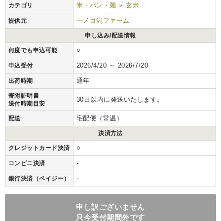
米・パン・麺
玄米
カテゴリ
>
一ノ目潟ファーム
提供元
申し込み/配送情報
○
何度でも申込可能
2026/4/20 ～ 2026/7/20
申込受付
通年
出荷時期
寄附証明書
30日以内に発送いたします。
送付時期目安
宅配便（常温）
配送
決済方法
○
クレジットカード決済
-
コンビニ決済
-
銀行決済（ペイジー）
申し訳ございません
只今受付期間外です