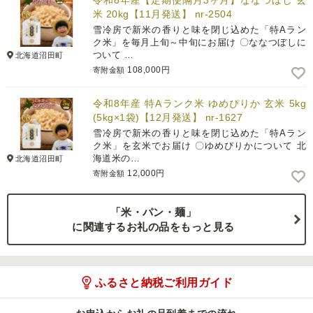
令和8年産【定期便隔月3ヶ月】ななつぼし 玄
米 20kg【11月発送】 nr-2504
雪冷房で新米の香りと味を閉じ込めた「特Aラン
ク米」を毎月上旬～中旬にお届け 〇ななつぼしに
ついて …
北海道沼田町
108,000円
寄附金額
令和8年産 特Aランク米 ゆめぴりか 玄米 5kg
(5kg×1袋)【12月発送】 nr-1627
雪冷房で新米の香りと味を閉じ込めた「特Aラン
ク米」を玄米でお届け 〇ゆめぴりかについて 北
海道米の…
北海道沼田町
12,000円
寄附金額
「米・パン・麺」
に関連するお礼の品をもっと見る
ふるさと納税ご利用ガイド