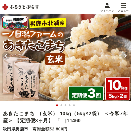
マイページ
メニュー
マイメニュー
マイページ
お気に入り
閲覧履歴
メニュー
お礼の品から探す
お礼の品をカテゴリや金額で絞り込み
自治体から探す
ランキング
あきたこまち （玄米） 10kg（5kg×2袋） ＜令和7年
産＞ 【定期便3ヶ月】 「…|11460
特集・おすすめ
秋田県男鹿市
寄附金額52,800円