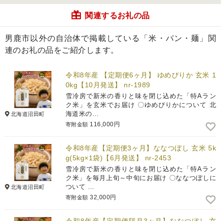
関連するお礼の品
男鹿市以外の自治体で掲載している「米・パン・麺」関
連のお礼の品をご紹介します。
令和8年産 【定期便6ヶ月】 ゆめぴりか 玄米 1
0kg【10月発送】 nr-1989
雪冷房で新米の香りと味を閉じ込めた「特Aラン
ク米」を玄米でお届け 〇ゆめぴりかについて 北
海道米の…
北海道沼田町
116,000円
寄附金額
令和8年産【定期便3ヶ月】ななつぼし 玄米 5k
g(5kg×1袋)【6月発送】 nr-2453
雪冷房で新米の香りと味を閉じ込めた「特Aラン
ク米」を毎月上旬～中旬にお届け 〇ななつぼしに
ついて …
北海道沼田町
32,000円
寄附金額