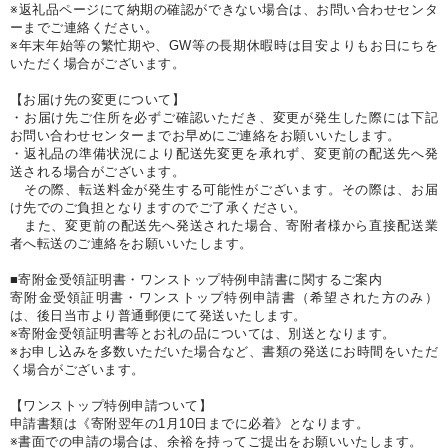
※返礼品ページにて納期の確認ができない場合は、お問い合わせセンタ
ーまでご連絡ください。
※年末年始等の繁忙期や、GW等の長期休暇時は目安よりもお日にちを
いただく場合がございます。
【お届け先の変更について】
・お届け先ご住所を必ずご確認いただき、変更が発生した際には下記
お問い合わせセンターまでお早めにご連絡をお願いいたします。
・返礼品の準備状況により配送先変更を承れず、変更前の配送先へ発
送される場合がございます。
その際、転送料金が発生する可能性がございます。その際は、お届
け先でのご負担となりますのでご了承ください。
また、変更前の配送先へ発送された場合、寄附者様から直接配送業
者へ転送のご連絡をお願いいたします。
■寄附金受領証明書・ワンストップ特例申請書に関するご案内
寄附金受領証明書・ワンストップ特例申請書（希望された方のみ）
は、後日当市より普通郵便にて発送いたします。
※寄附金受領証明書等とお礼の品については、別送となります。
※お申し込みを多数いただいた場合など、書類の発送にお時間をいただ
く場合がございます。
【ワンストップ特例申請ついて】
申請書類は《寄附翌年の1月10日までに必着》となります。
※書面での申請の場合は、余裕を持ってご提出をお願いいたします。