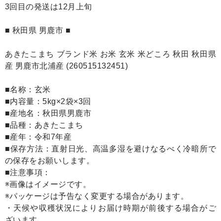
3回目の発送は12月上旬
■ 秋田県 男鹿市 ■
あきたこまち ブランド米 お米 玄米 米どころ 秋田 秋田県
産 男鹿市北浦産 (260515132451)
■名称：玄米
■内容量：5kg×2袋×3回
■産地名：秋田県男鹿市
■品種：あきたこまち
■産年：令和7年産
■保存方法：直射日光、高温多湿を避けなるべく冷暗所で
の保存をお願いします。
■注意事項：
※画像はイメージです。
※パッケージは予告なく変更する場合があります。
・天候や収穫状況によりお届け時期が前後する場合がご
ざいます。