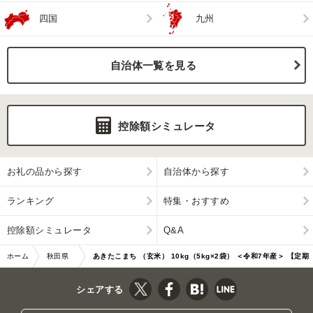
四国
九州
自治体一覧を見る
控除額シミュレータ
お礼の品から探す
自治体から探す
ランキング
特集・おすすめ
控除額シミュレータ
Q&A
ホーム
秋田県
あきたこまち （玄米） 10kg（5kg×2袋） ＜令和7年産＞ 【定期
男鹿市
便3ヶ月】 「…|11460
シェアする