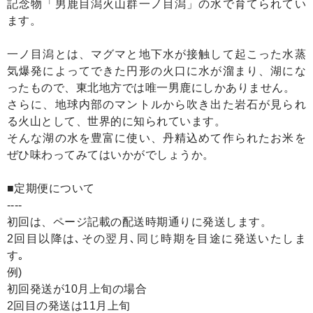
記念物「男鹿目潟火山群一ノ目潟」の水で育てられてい
ます。
一ノ目潟とは、マグマと地下水が接触して起こった水蒸
気爆発によってできた円形の火口に水が溜まり、湖にな
ったもので、東北地方では唯一男鹿にしかありません。
さらに、地球内部のマントルから吹き出た岩石が見られ
る火山として、世界的に知られています。
そんな湖の水を豊富に使い、丹精込めて作られたお米を
ぜひ味わってみてはいかがでしょうか。
■定期便について
----
初回は、ページ記載の配送時期通りに発送します。
2回目以降は､その翌月､同じ時期を目途に発送いたしま
す｡
例)
初回発送が10月上旬の場合
2回目の発送は11月上旬