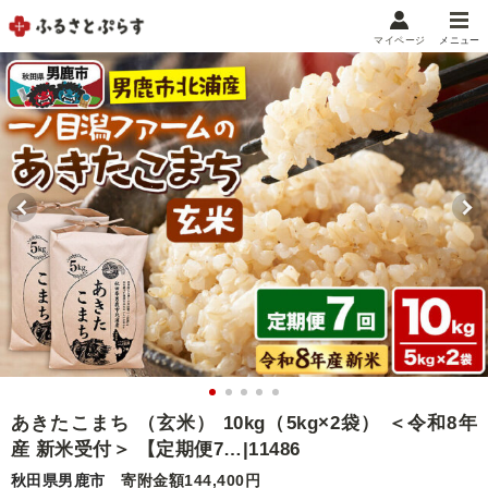
マイページ
メニュー
マイメニュー
マイページ
お気に入り
閲覧履歴
メニュー
お礼の品から探す
お礼の品をカテゴリや金額で絞り込み
自治体から探す
ランキング
あきたこまち （玄米） 10kg（5kg×2袋） ＜令和8年
産 新米受付＞ 【定期便7…|11486
特集・おすすめ
秋田県男鹿市
寄附金額144,400円