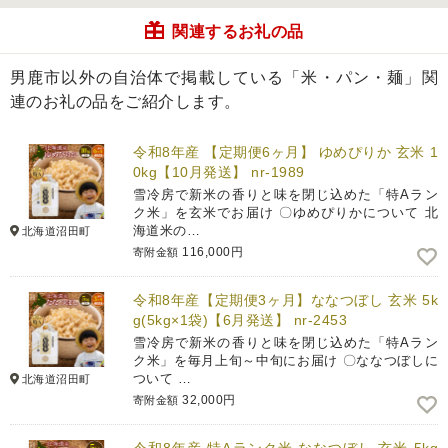
関連するお礼の品
男鹿市以外の自治体で掲載している「米・パン・麺」関
連のお礼の品をご紹介します。
令和8年産 【定期便6ヶ月】 ゆめぴりか 玄米 1
0kg【10月発送】 nr-1989
雪冷房で新米の香りと味を閉じ込めた「特Aラン
ク米」を玄米でお届け 〇ゆめぴりかについて 北
海道米の…
北海道沼田町
116,000円
寄附金額
令和8年産【定期便3ヶ月】ななつぼし 玄米 5k
g(5kg×1袋)【6月発送】 nr-2453
雪冷房で新米の香りと味を閉じ込めた「特Aラン
ク米」を毎月上旬～中旬にお届け 〇ななつぼしに
ついて …
北海道沼田町
32,000円
寄附金額