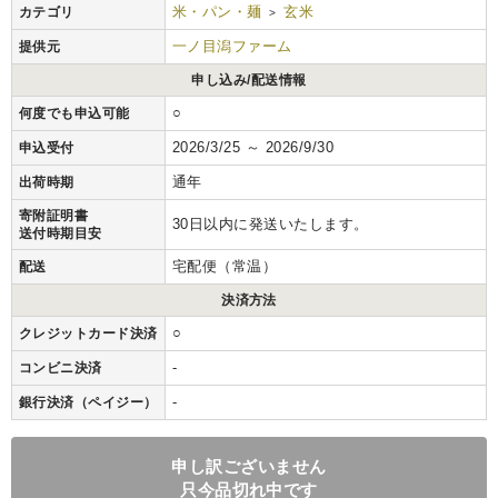
米・パン・麺
玄米
カテゴリ
>
一ノ目潟ファーム
提供元
申し込み/配送情報
○
何度でも申込可能
2026/3/25 ～ 2026/9/30
申込受付
通年
出荷時期
寄附証明書
30日以内に発送いたします。
送付時期目安
宅配便（常温）
配送
決済方法
○
クレジットカード決済
-
コンビニ決済
-
銀行決済（ペイジー）
申し訳ございません
只今品切れ中です