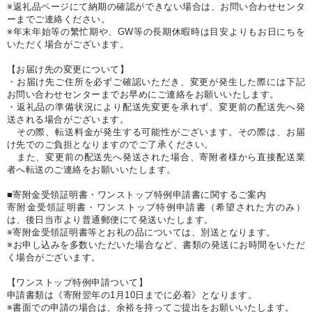
※返礼品ページにて納期の確認ができない場合は、お問い合わせセンタ
ーまでご連絡ください。
※年末年始等の繁忙期や、GW等の長期休暇時は目安よりもお日にちを
いただく場合がございます。
【お届け先の変更について】
・お届け先ご住所を必ずご確認いただき、変更が発生した際には下記
お問い合わせセンターまでお早めにご連絡をお願いいたします。
・返礼品の準備状況により配送先変更を承れず、変更前の配送先へ発
送される場合がございます。
その際、転送料金が発生する可能性がございます。その際は、お届
け先でのご負担となりますのでご了承ください。
また、変更前の配送先へ発送された場合、寄附者様から直接配送業
者へ転送のご連絡をお願いいたします。
■寄附金受領証明書・ワンストップ特例申請書に関するご案内
寄附金受領証明書・ワンストップ特例申請書（希望された方のみ）
は、後日当市より普通郵便にて発送いたします。
※寄附金受領証明書等とお礼の品については、別送となります。
※お申し込みを多数いただいた場合など、書類の発送にお時間をいただ
く場合がございます。
【ワンストップ特例申請ついて】
申請書類は《寄附翌年の1月10日までに必着》となります。
※書面での申請の場合は、余裕を持ってご提出をお願いいたします。