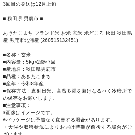
3回目の発送は12月上旬
■ 秋田県 男鹿市 ■
あきたこまち ブランド米 お米 玄米 米どころ 秋田 秋田県
産 男鹿市北浦産 (260515132451)
■名称：玄米
■内容量：5kg×2袋×7回
■産地名：秋田県男鹿市
■品種：あきたこまち
■産年：令和8年産
■保存方法：直射日光、高温多湿を避けなるべく冷暗所で
の保存をお願いします。
■注意事項：
※画像はイメージです。
※パッケージは予告なく変更する場合があります。
・天候や収穫状況によりお届け時期が前後する場合がご
ざいます。