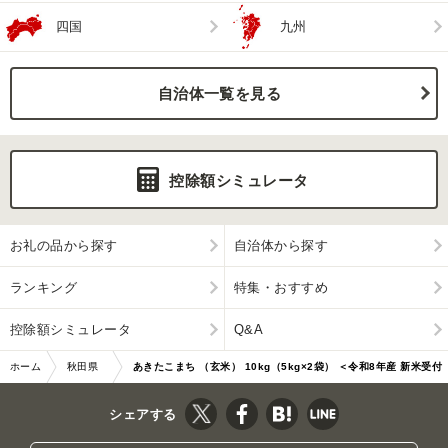
四国
九州
自治体一覧を見る
控除額シミュレータ
お礼の品から探す
自治体から探す
ランキング
特集・おすすめ
控除額シミュレータ
Q&A
ホーム
秋田県
あきたこまち （玄米） 10kg（5kg×2袋） ＜令和8年産 新米受付
男鹿市
＞ 【定期便7…|11486
シェアする