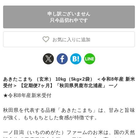
ふるさと納税とは
申し訳ございません
只今品切れ中です
控除額シミュレータ
Q&A
お気に入りに追加
あきたこまち （玄米） 10kg（5kg×2袋） ＜令和8年産 新米
受付＞ 【定期便7ヶ月】「秋田県男鹿市北浦産」 一ノ
★令和8年産新米受付
秋田県を代表する品種「あきたこまち」は、甘みと旨味
が強く、もちもちとした食感が特徴です。
一ノ目潟（いちのめがた）ファームのお米は、国の天然