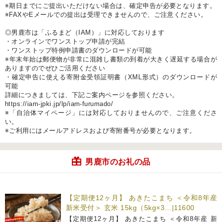
※期日までにご提出いただけない場合は、確定申告が必要となります。
※FAXやEメールでの提出は受理できませんので、ご注意ください。
◎男鹿市は「ふるまど（IAM）」に対応しております
・オンラインでワンストップ申請が完結
・ワンストップ特例申請書のダウンロードが可能
※年末年始は郵便物が非常に混雑し書類の到着が大きく遅延する場合が
ありますのでぜひご活用ください
・確定申告に使える寄附金受領証明書（XML形式）のダウンロードが
可能
詳細につきましては、下記ご案内ページを参照ください。
https://iam-jpki.jp/lp/iam-furumado/
※「自治体マイページ」には対応しておりませんので、ご注意くださ
い。
※ご利用にはメールアドレスおよび寄附番号が必要となります。
男鹿市のお礼の品
【定期便12ヶ月】 あきたこまち ＜令和8年産
新米受付＞ 玄米 15kg（5kg×3…|11600
【定期便12ヶ月】 あきたこまち ＜令和8年産 新