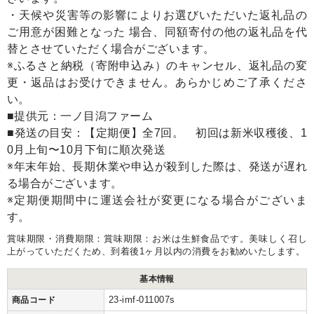
・天候や災害等の影響によりお選びいただいた返礼品の
ご用意が困難となった 場合、同額寄付の他の返礼品を代
替とさせていただく場合がございます。
※ふるさと納税（寄附申込み）のキャンセル、返礼品の変
更・返品はお受けできません。あらかじめご了承くださ
い。
■提供元：一ノ目潟ファーム
■発送の目安：【定期便】全7回。 初回は新米収穫後、1
0月上旬〜10月下旬に順次発送
※年末年始、長期休業や申込が殺到した際は、発送が遅れ
る場合がございます。
※定期便期間中に運送会社が変更になる場合がございま
す。
賞味期限・消費期限：賞味期限：お米は生鮮食品です。美味しく召し
上がっていただくため、到着後1ヶ月以内の消費をお勧めいたします。
基本情報
23-imf-011007s
商品コード