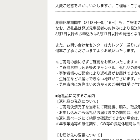
大変ご迷惑をおかけいたしますが、ご理解・ご了
-----------------------------------------------------------------
夏季休業期間中（8月8日～8月16日）も、ご寄
なお、返礼品は発送元事業者のお休みにより発送
8月7日以降のお申込みは8月17日以降の発送とな
また、お問い合わせセンターはカレンダー通りに
何卒ご了承くださいますようお願いいたします。
※ご寄附の前に必ずご確認をお願いいたします※
・ご寄附お申し込み後のキャンセル、返礼品の変
・寄附者様のご都合により返礼品がお届けできな
・生鮮品などお届けできない地域がございます。
・男鹿市内にお住まいの方からのご寄附は受け付
■返礼品に関するご案内
【返礼品の発送について】
・ご寄附決済完了を当市にて確認後、順次、取扱
・お申し込みから返礼品お届けまでの期間は、返
※返礼品ページにて納期の確認ができない場合は
※年末年始等の繁忙期や、GW等の長期休暇時は
【お届け先の変更について】