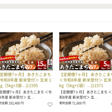
定期便7ヶ月】 あきたこまち
【定期便7ヶ月】 あきたこま
令和8年産 新米受付＞ 玄米 1
＜令和8年産 新米受付＞ 玄米 
kg（5kg×3袋…|11595
kg（5kg×1袋）…|11571
定期便7ヶ月】 あきたこまち ＜令
【定期便7ヶ月】 あきたこまち 
8年産 新米受付＞ 玄…
和8年産 新米受付＞ 玄…
192,400
71,600
附金額
円
寄附金額
円