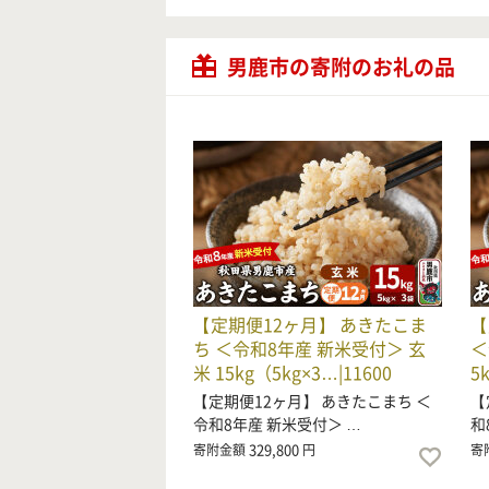
男鹿市の寄附のお礼の品
【定期便12ヶ月】 あきたこま
【
ち ＜令和8年産 新米受付＞ 玄
＜
米 15kg（5kg×3…|11600
5
【定期便12ヶ月】 あきたこまち ＜
【
令和8年産 新米受付＞ …
和
329,800
寄附金額
円
寄