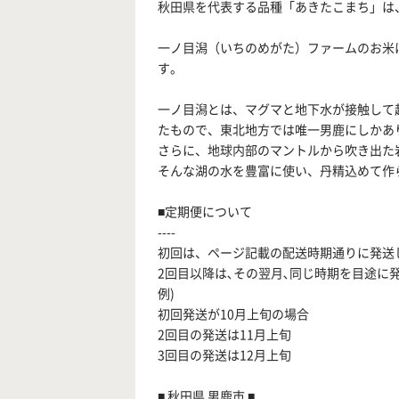
秋田県を代表する品種「あきたこまち」は
一ノ目潟（いちのめがた）ファームのお米
す。
一ノ目潟とは、マグマと地下水が接触して
たもので、東北地方では唯一男鹿にしかあ
さらに、地球内部のマントルから吹き出た
そんな湖の水を豊富に使い、丹精込めて作
■定期便について
----
初回は、ページ記載の配送時期通りに発送
2回目以降は､その翌月､同じ時期を目途に
例)
初回発送が10月上旬の場合
2回目の発送は11月上旬
3回目の発送は12月上旬
■ 秋田県 男鹿市 ■