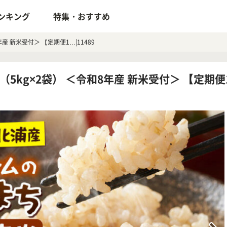
ンキング
特集・おすすめ
年産 新米受付＞ 【定期便1…|11489
（5kg×2袋） ＜令和8年産 新米受付＞ 【定期便1…