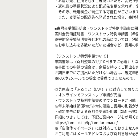
・お届け先ご住所を必ずご確認いただき、変更が
・返礼品の準備状況により配送先変更を承れず、
その際、転送料金が発生する可能性がございます
また、変更前の配送先へ発送された場合、寄附者
■寄附金受領証明書・ワンストップ特例申請書に
寄附金受領証明書・ワンストップ特例申請書（希
※寄附金受領証明書等とお礼の品については、別
※お申し込みを多数いただいた場合など、書類の
【ワンストップ特例申請ついて】
申請書類は《寄附翌年の1月10日までに必着》と
※書面での申請の場合は、余裕を持ってご提出を
※期日までにご提出いただけない場合は、確定申
※FAXやEメールでの提出は受理できませんので
◎男鹿市は「ふるまど（IAM）」に対応しており
・オンラインでワンストップ申請が完結
・ワンストップ特例申請書のダウンロードが可能
※年末年始は郵便物が非常に混雑し書類の到着が
・確定申告に使える寄附金受領証明書（XML形式
詳細につきましては、下記ご案内ページを参照く
https://iam-jpki.jp/lp/iam-furumado/
※「自治体マイページ」には対応しておりません
※ご利用にはメールアドレスおよび寄附番号が必