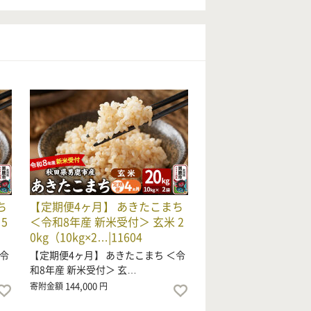
ち
【定期便4ヶ月】 あきたこまち
5
＜令和8年産 新米受付＞ 玄米 2
0kg（10kg×2…|11604
＜令
【定期便4ヶ月】 あきたこまち ＜令
和8年産 新米受付＞ 玄…
144,000
寄附金額
円