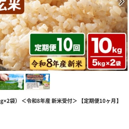
kg×2袋） ＜令和8年産 新米受付＞ 【定期便10ヶ月】