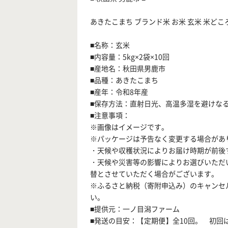
あきたこまち ブランド米 お米 玄米 米どころ 秋
■名称：玄米
■内容量：5kg×2袋×10回
■産地名：秋田県男鹿市
■品種：あきたこまち
■産年：令和8年産
■保存方法：直射日光、高温多湿を避けな
■注意事項：
※画像はイメージです。
※パッケージは予告なく変更する場合があ
・天候や収穫状況によりお届け時期が前後
・天候や災害等の影響によりお選びいただ
替とさせていただく場合がございます。
※ふるさと納税（寄附申込み）のキャンセ
い。
■提供元：一ノ目潟ファーム
■発送の目安：【定期便】全10回。 初回