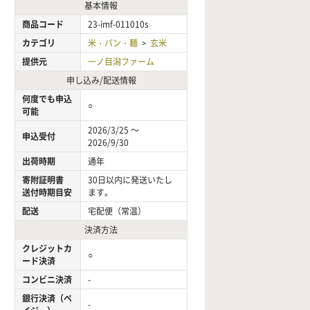
基本情報
商品コード
23-imf-011010s
カテゴリ
米・パン・麺
玄米
>
提供元
一ノ目潟ファーム
申し込み/配送情報
何度でも申込
○
可能
2026/3/25 ～
申込受付
2026/9/30
出荷時期
通年
寄附証明書
30日以内に発送いたし
送付時期目安
ます。
配送
宅配便（常温）
決済方法
クレジットカ
○
ード決済
コンビニ決済
-
銀行決済（ペ
-