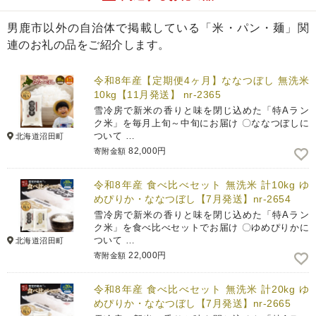
男鹿市以外の自治体で掲載している「米・パン・麺」関
連のお礼の品をご紹介します。
令和8年産【定期便4ヶ月】ななつぼし 無洗米
10kg【11月発送】 nr-2365
雪冷房で新米の香りと味を閉じ込めた「特Aラン
ク米」を毎月上旬～中旬にお届け 〇ななつぼしに
ついて …
北海道沼田町
82,000円
寄附金額
令和8年産 食べ比べセット 無洗米 計10kg ゆ
めぴりか・ななつぼし【7月発送】nr-2654
雪冷房で新米の香りと味を閉じ込めた「特Aラン
ク米」を食べ比べセットでお届け 〇ゆめぴりかに
ついて …
北海道沼田町
22,000円
寄附金額
令和8年産 食べ比べセット 無洗米 計20kg ゆ
めぴりか・ななつぼし【7月発送】nr-2665