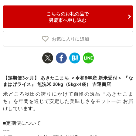
ふるさと納税とは
こちらのお礼の品で
男鹿市へ申し込む
控除額シミュレータ
Q&A
お気に入りに追加
【定期便3ヶ月】 あきたこまち ＜令和8年産 新米受付＞ 『な
まはげライス』 無洗米 20kg（5kg×4袋） 吉運商店
米どころ秋田の誇りにかけて自慢の逸品『あきたこま
ち』を年間を通じて安定した美味しさをモットーに お届
けしています。
■定期便について
----