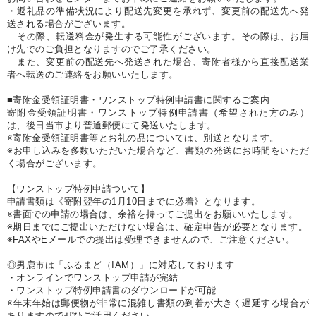
・返礼品の準備状況により配送先変更を承れず、変更前の配送先へ発
送される場合がございます。
その際、転送料金が発生する可能性がございます。その際は、お届
け先でのご負担となりますのでご了承ください。
また、変更前の配送先へ発送された場合、寄附者様から直接配送業
者へ転送のご連絡をお願いいたします。
■寄附金受領証明書・ワンストップ特例申請書に関するご案内
寄附金受領証明書・ワンストップ特例申請書（希望された方のみ）
は、後日当市より普通郵便にて発送いたします。
※寄附金受領証明書等とお礼の品については、別送となります。
※お申し込みを多数いただいた場合など、書類の発送にお時間をいただ
く場合がございます。
【ワンストップ特例申請ついて】
申請書類は《寄附翌年の1月10日までに必着》となります。
※書面での申請の場合は、余裕を持ってご提出をお願いいたします。
※期日までにご提出いただけない場合は、確定申告が必要となります。
※FAXやEメールでの提出は受理できませんので、ご注意ください。
◎男鹿市は「ふるまど（IAM）」に対応しております
・オンラインでワンストップ申請が完結
・ワンストップ特例申請書のダウンロードが可能
※年末年始は郵便物が非常に混雑し書類の到着が大きく遅延する場合が
ありますのでぜひご活用ください