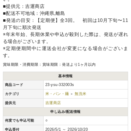
■提供元：吉運商店
■配送不可地域：沖縄県,離島
■発送の目安：【定期便】全3回。 初回は10月下旬〜11
月下旬に順次発送
※年末年始、長期休業や申込が殺到した際は、発送が遅れ
る場合がございます。
※定期便期間中に運送会社が変更になる場合がございま
す。
賞味期限・消費期限：賞味期限：発送より1ヶ月以内
基本情報
23-ysu-332003s
商品コード
米・パン・麺
無洗米
カテゴリ
>
吉運商店
提供元
申し込み/配送情報
○
何度でも申込可能
2026/5/1 ～ 2026/10/20
申込受付