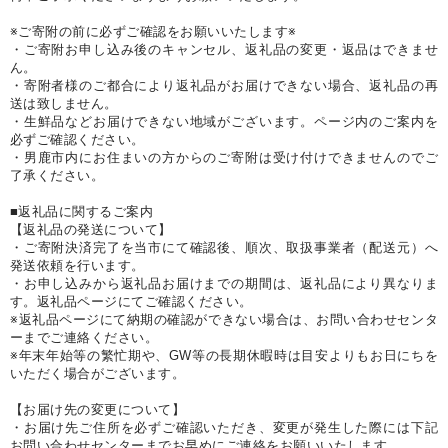
※ご寄附の前に必ずご確認をお願いいたします※
・ご寄附お申し込み後のキャンセル、返礼品の変更・返品はできませ
ん。
・寄附者様のご都合により返礼品がお届けできない場合、返礼品の再
送は致しません。
・生鮮品などお届けできない地域がございます。ページ内のご案内を
必ずご確認ください。
・男鹿市内にお住まいの方からのご寄附は受け付けできませんのでご
了承ください。
■返礼品に関するご案内
【返礼品の発送について】
・ご寄附決済完了を当市にて確認後、順次、取扱事業者（配送元）へ
発送依頼を行います。
・お申し込みから返礼品お届けまでの期間は、返礼品により異なりま
す。返礼品ページにてご確認ください。
※返礼品ページにて納期の確認ができない場合は、お問い合わせセンタ
ーまでご連絡ください。
※年末年始等の繁忙期や、GW等の長期休暇時は目安よりもお日にちを
いただく場合がございます。
【お届け先の変更について】
・お届け先ご住所を必ずご確認いただき、変更が発生した際には下記
お問い合わせセンターまでお早めにご連絡をお願いいたします。