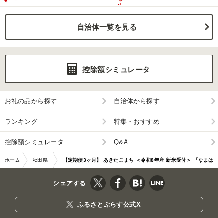
自治体一覧を見る
控除額シミュレータ
お礼の品から探す
自治体から探す
ランキング
特集・おすすめ
控除額シミュレータ
Q&A
ホーム
秋田県
【定期便3ヶ月】 あきたこまち ＜令和8年産 新米受付＞ 『なまは
男鹿市
げライス』 無洗米 …|11699
シェアする
ふるさとぷらす公式X