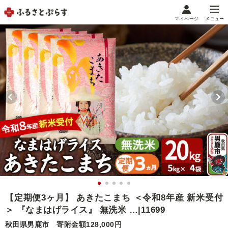
マイページ
メニュー
マイメニュー
マイページ
お気に入り
閲覧履歴
メニュー
お礼の品から探す
お礼の品をカテゴリや金額で絞り込み
自治体から探す
ランキング
【定期便3ヶ月】 あきたこまち ＜令和8年産 新米受付
＞ 『なまはげライス』 無洗米 …|11699
特集・おすすめ
秋田県男鹿市
寄附金額128,000円