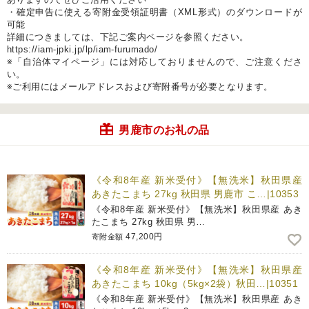
・確定申告に使える寄附金受領証明書（XML形式）のダウンロードが
可能
詳細につきましては、下記ご案内ページを参照ください。
https://iam-jpki.jp/lp/iam-furumado/
※「自治体マイページ」には対応しておりませんので、ご注意くださ
い。
※ご利用にはメールアドレスおよび寄附番号が必要となります。
男鹿市のお礼の品
《令和8年産 新米受付》【無洗米】秋田県産
あきたこまち 27kg 秋田県 男鹿市 こ…|10353
《令和8年産 新米受付》【無洗米】秋田県産 あき
たこまち 27kg 秋田県 男…
47,200円
寄附金額
《令和8年産 新米受付》【無洗米】秋田県産
あきたこまち 10kg（5kg×2袋）秋田…|10351
《令和8年産 新米受付》【無洗米】秋田県産 あき