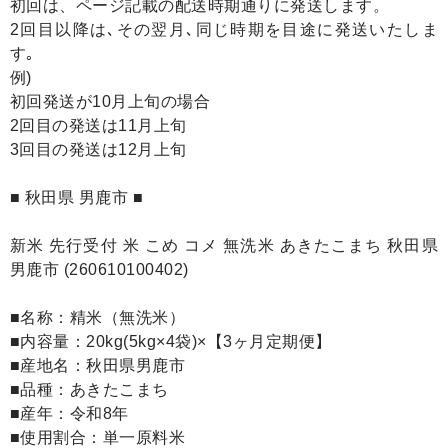
初回は、ページ記載の配送時期通りに発送します。
2回目以降は､その翌月､同じ時期を目途に発送いたしま
す｡
例)
初回発送が10月上旬の場合
2回目の発送は11月上旬
3回目の発送は12月上旬
■ 秋田県 男鹿市 ■
新米 先行受付 米 こめ コメ 無洗米 あきたこまち 秋田県
男鹿市 (260610100402)
■名称：精米（無洗米）
■内容量：20kg(5kg×4袋)×【3ヶ月定期便】
■産地名：秋田県男鹿市
■品種：あきたこまち
■産年：令和8年
■使用割合：単一原料米