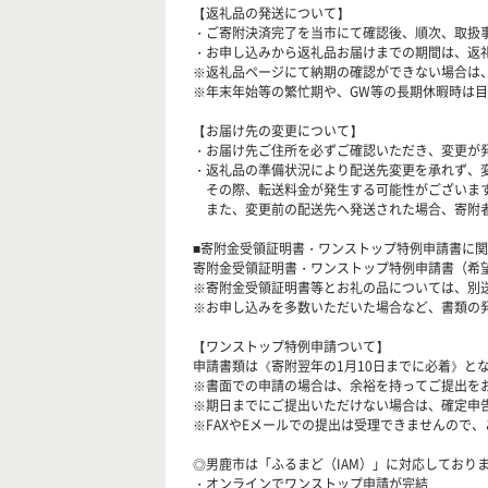
【返礼品の発送について】
・ご寄附決済完了を当市にて確認後、順次、取扱
・お申し込みから返礼品お届けまでの期間は、返
※返礼品ページにて納期の確認ができない場合は
※年末年始等の繁忙期や、GW等の長期休暇時は
【お届け先の変更について】
・お届け先ご住所を必ずご確認いただき、変更が
・返礼品の準備状況により配送先変更を承れず、
その際、転送料金が発生する可能性がございます
また、変更前の配送先へ発送された場合、寄附者
■寄附金受領証明書・ワンストップ特例申請書に
寄附金受領証明書・ワンストップ特例申請書（希
※寄附金受領証明書等とお礼の品については、別
※お申し込みを多数いただいた場合など、書類の
【ワンストップ特例申請ついて】
申請書類は《寄附翌年の1月10日までに必着》と
※書面での申請の場合は、余裕を持ってご提出を
※期日までにご提出いただけない場合は、確定申
※FAXやEメールでの提出は受理できませんので
◎男鹿市は「ふるまど（IAM）」に対応しており
・オンラインでワンストップ申請が完結