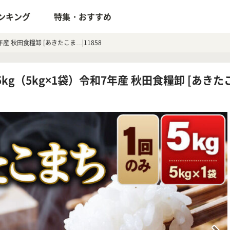
ンキング
特集・おすすめ
産 秋田食糧卸 [あきたこま…|11858
g（5kg×1袋）令和7年産 秋田食糧卸 [あきたこま