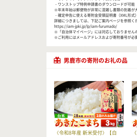
・ワンストップ特例申請書のダウンロードが可能
※年末年始は郵便物が非常に混雑し書類の到着が
・確定申告に使える寄附金受領証明書（XML形式
詳細につきましては、下記ご案内ページを参照く
https://iam-jpki.jp/lp/iam-furumado/
※「自治体マイページ」には対応しておりません
※ご利用にはメールアドレスおよび寄附番号が必
男鹿市の寄附のお礼の品
《令和8年産 新米受付》【白
《