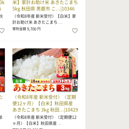
0k
米】家計お助け米 あきたこまち
5
5kg 秋田県 男鹿市 こ…|10346
秋
《令和8年産 新米受付》【白米】家
計お助け米 あきたこまち …
9,700
寄附金額
円
た
《令和8年産 新米受付》《定期
）
便12ヶ月》【白米】秋田県産
あきたこまち 3kg 秋田…|10429
ま
《令和8年産 新米受付》《定期便12
ヶ月》【白米】秋田県産 …