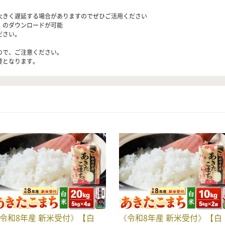
大きく遅延する場合がありますのでぜひご活用ください
）のダウンロードが可能
ださい。
ので、ご注意ください。
要となります。
令和8年産 新米受付》【白
《令和8年産 新米受付》【白