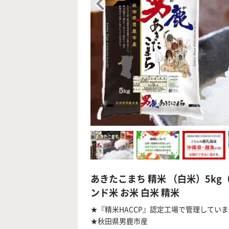
あきたこまち 精米 （白米）5kg（
ンド米 お米 白米 精米
★『精米HACCP』認定工場で管理してい
★秋田県男鹿市産