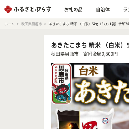
お礼の品
自治体
ラ
ホーム
秋田県男鹿市
あきたこまち 精米 （白米）5kg（5kg×1袋）令和7年
あきたこまち 精米 （白米）5k
秋田県男鹿市
寄附金額9,800円