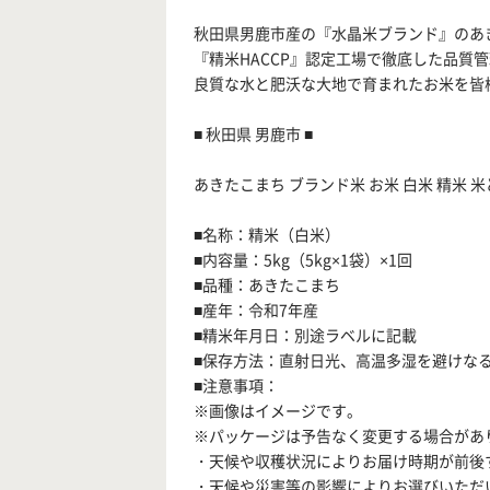
秋田県男鹿市産の『水晶米ブランド』のあ
『精米HACCP』認定工場で徹底した品質
良質な水と肥沃な大地で育まれたお米を皆
■ 秋田県 男鹿市 ■
あきたこまち ブランド米 お米 白米 精米 米どころ
■名称：精米（白米）
■内容量：5kg（5kg×1袋）×1回
■品種：あきたこまち
■産年：令和7年産
■精米年月日：別途ラベルに記載
■保存方法：直射日光、高温多湿を避けな
■注意事項：
※画像はイメージです。
※パッケージは予告なく変更する場合があ
・天候や収穫状況によりお届け時期が前後
・天候や災害等の影響によりお選びいただ