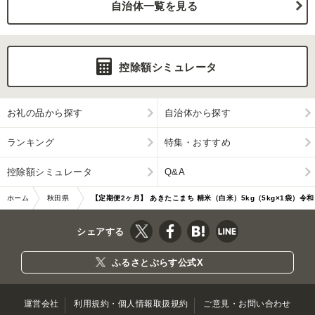
自治体一覧を見る
控除額シミュレータ
お礼の品から探す
自治体から探す
ランキング
特集・おすすめ
控除額シミュレータ
Q&A
ホーム
秋田県
【定期便2ヶ月】 あきたこまち 精米（白米）5kg（5kg×1袋）令和
男鹿市
7年産 秋田食糧…|11859
シェアする
ふるさとぷらす公式X
運営会社
利用規約・個人情報取扱規約
ご意見・お問い合わせ