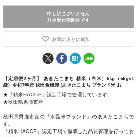
ふるさと納税とは
申し訳ございません
只今受付期間外です
控除額シミュレータ
Q&A
お気に入りに追加
【定期便2ヶ月】 あきたこまち 精米（白米）5kg（5kg×1
袋）令和7年産 秋田食糧卸 [あきたこまち ブランド米 お
★『精米HACCP』認定工場で管理しています。
★秋田県男鹿市産
秋田県男鹿市産の『水晶米ブランド』のあきたこまちで
す。
『精米HACCP』認定工場で徹底した品質管理を行ってお