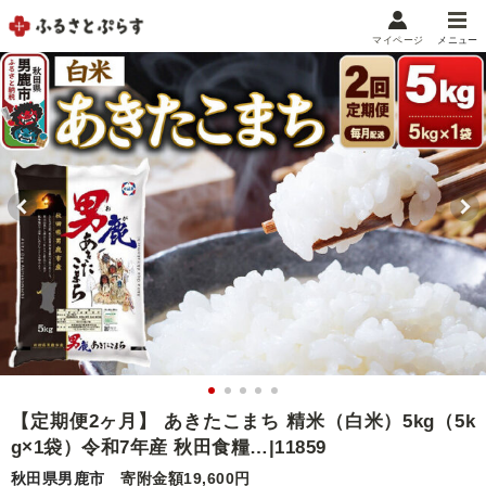
マイページ
メニュー
マイメニュー
マイページ
お気に入り
閲覧履歴
メニュー
お礼の品から探す
お礼の品をカテゴリや金額で絞り込み
自治体から探す
ランキング
【定期便2ヶ月】 あきたこまち 精米（白米）5kg（5k
g×1袋）令和7年産 秋田食糧…|11859
特集・おすすめ
秋田県男鹿市
寄附金額19,600円