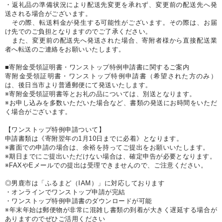
・返礼品の準備状況により配送先変更を承れず、変更前の配送先へ発
送される場合がございます。
その際、転送料金が発生する可能性がございます。その際は、お届
け先でのご負担となりますのでご了承ください。
また、変更前の配送先へ発送された場合、寄附者様から直接配送業
者へ転送のご連絡をお願いいたします。
■寄附金受領証明書・ワンストップ特例申請書に関するご案内
寄附金受領証明書・ワンストップ特例申請書（希望された方のみ）
は、後日当市より普通郵便にて発送いたします。
※寄附金受領証明書等とお礼の品については、別送となります。
※お申し込みを多数いただいた場合など、書類の発送にお時間をいただ
く場合がございます。
【ワンストップ特例申請ついて】
申請書類は《寄附翌年の1月10日までに必着》となります。
※書面での申請の場合は、余裕を持ってご提出をお願いいたします。
※期日までにご提出いただけない場合は、確定申告が必要となります。
※FAXやEメールでの提出は受理できませんので、ご注意ください。
◎男鹿市は「ふるまど（IAM）」に対応しております
・オンラインでワンストップ申請が完結
・ワンストップ特例申請書のダウンロードが可能
※年末年始は郵便物が非常に混雑し書類の到着が大きく遅延する場合が
ありますのでぜひご活用ください