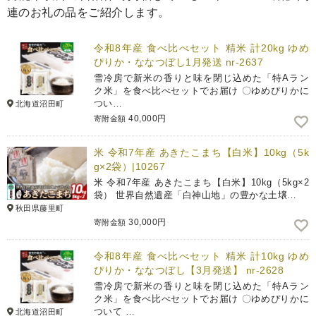
連のお礼の品をご紹介します。
令和8年産 食べ比べセット 精米 計20kg ゆめ
ぴりか・ななつぼし1月発送 nr-2637
雪冷房で新米の香りと味を閉じ込めた「特Aラン
ク米」を食べ比べセットでお届け 〇ゆめぴりかに
つい…
北海道沼田町
40,000円
寄附金額
米 令和7年産 あきたこまち【白米】10kg（5k
g×2袋）|10267
米 令和7年産 あきたこまち【白米】10kg（5kg×2
袋） 世界自然遺産「白神山地」の豊かな土壌…
秋田県藤里町
30,000円
寄附金額
令和8年産 食べ比べセット 精米 計10kg ゆめ
ぴりか・ななつぼし【3月発送】 nr-2628
雪冷房で新米の香りと味を閉じ込めた「特Aラン
ク米」を食べ比べセットでお届け 〇ゆめぴりかに
ついて …
北海道沼田町