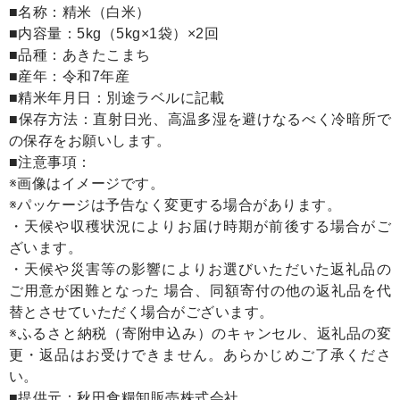
■名称：精米（白米）
■内容量：5kg（5kg×1袋）×2回
■品種：あきたこまち
■産年：令和7年産
■精米年月日：別途ラベルに記載
■保存方法：直射日光、高温多湿を避けなるべく冷暗所で
の保存をお願いします。
■注意事項：
※画像はイメージです。
※パッケージは予告なく変更する場合があります。
・天候や収穫状況によりお届け時期が前後する場合がご
ざいます。
・天候や災害等の影響によりお選びいただいた返礼品の
ご用意が困難となった 場合、同額寄付の他の返礼品を代
替とさせていただく場合がございます。
※ふるさと納税（寄附申込み）のキャンセル、返礼品の変
更・返品はお受けできません。あらかじめご了承くださ
い。
■提供元：秋田食糧卸販売株式会社