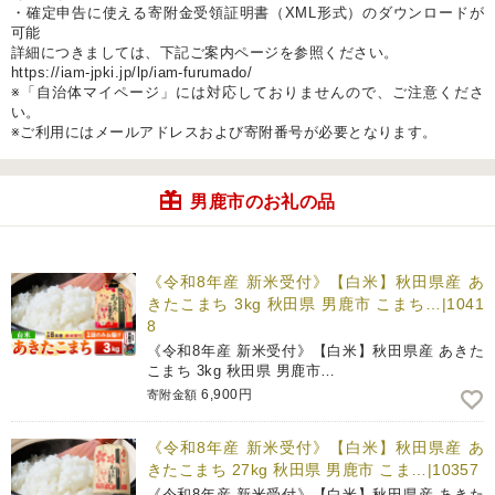
・確定申告に使える寄附金受領証明書（XML形式）のダウンロードが
可能
詳細につきましては、下記ご案内ページを参照ください。
https://iam-jpki.jp/lp/iam-furumado/
※「自治体マイページ」には対応しておりませんので、ご注意くださ
い。
※ご利用にはメールアドレスおよび寄附番号が必要となります。
男鹿市のお礼の品
《令和8年産 新米受付》【白米】秋田県産 あ
きたこまち 3kg 秋田県 男鹿市 こまち…|1041
8
《令和8年産 新米受付》【白米】秋田県産 あきた
こまち 3kg 秋田県 男鹿市…
6,900円
寄附金額
《令和8年産 新米受付》【白米】秋田県産 あ
きたこまち 27kg 秋田県 男鹿市 こま…|10357
《令和8年産 新米受付》【白米】秋田県産 あきた