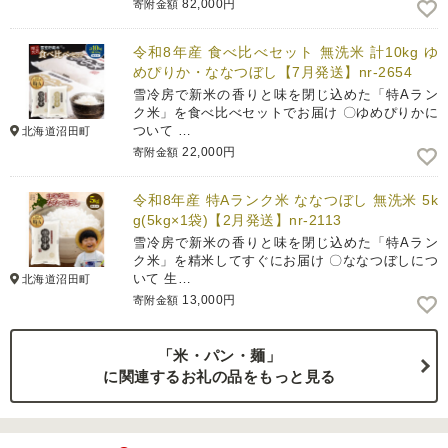
82,000円
寄附金額
令和8年産 食べ比べセット 無洗米 計10kg ゆ
めぴりか・ななつぼし【7月発送】nr-2654
雪冷房で新米の香りと味を閉じ込めた「特Aラン
ク米」を食べ比べセットでお届け 〇ゆめぴりかに
ついて …
北海道沼田町
22,000円
寄附金額
令和8年産 特Aランク米 ななつぼし 無洗米 5k
g(5kg×1袋)【2月発送】nr-2113
雪冷房で新米の香りと味を閉じ込めた「特Aラン
ク米」を精米してすぐにお届け 〇ななつぼしにつ
いて 生…
北海道沼田町
13,000円
寄附金額
「米・パン・麺」
に関連するお礼の品をもっと見る