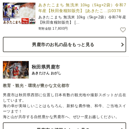
あきたこまち 無洗米 10kg（5kg×2袋）令和7
年産【秋田食糧卸販売】 [あきたこ…|10378
あきたこまち 無洗米 10kg（5kg×2袋）令和7年産
【秋田食糧卸販売】 […
17,800円
寄附金額
男鹿市のお礼の品をもっと見る
秋田県男鹿市
あきたけん おがし
教育・観光・環境が豊かな文化都市
男鹿市は秋田県西部に位置し日本有数の観光地や撮影スポットが点在
しています。
海の幸が美味しいことはもちろん、新鮮な農作物、和牛、ご当地スイ
ーツまで！
海と山が共存する自然豊かな男鹿市へ、ぜひ一度お越しください。