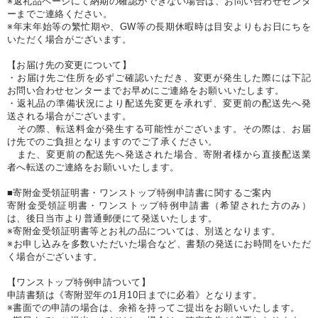
※返礼品ページにて納期の確認ができない場合は、お問い合わせセンタ
ーまでご連絡ください。
※年末年始等の繁忙期や、GW等の長期休暇時は目安よりもお日にちを
いただく場合がございます。
【お届け先の変更について】
・お届け先ご住所を必ずご確認いただき、変更が発生した際には下記
お問い合わせセンターまでお早めにご連絡をお願いいたします。
・返礼品の準備状況により配送先変更を承れず、変更前の配送先へ発
送される場合がございます。
その際、転送料金が発生する可能性がございます。その際は、お届
け先でのご負担となりますのでご了承ください。
また、変更前の配送先へ発送された場合、寄附者様から直接配送業
者へ転送のご連絡をお願いいたします。
■寄附金受領証明書・ワンストップ特例申請書に関するご案内
寄附金受領証明書・ワンストップ特例申請書（希望された方のみ）
は、後日当市より普通郵便にて発送いたします。
※寄附金受領証明書等とお礼の品については、別送となります。
※お申し込みを多数いただいた場合など、書類の発送にお時間をいただ
く場合がございます。
【ワンストップ特例申請ついて】
申請書類は《寄附翌年の1月10日までに必着》となります。
※書面での申請の場合は、余裕を持ってご提出をお願いいたします。