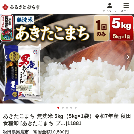
マイページ
メニュー
マイメニュー
マイページ
お気に入り
閲覧履歴
メニュー
お礼の品から探す
お礼の品をカテゴリや金額で絞り込み
自治体から探す
ランキング
あきたこまち 無洗米 5kg（5kg×1袋）令和7年産 秋田
食糧卸 [あきたこまち ブ…|11881
特集・おすすめ
秋田県男鹿市
寄附金額10,500円