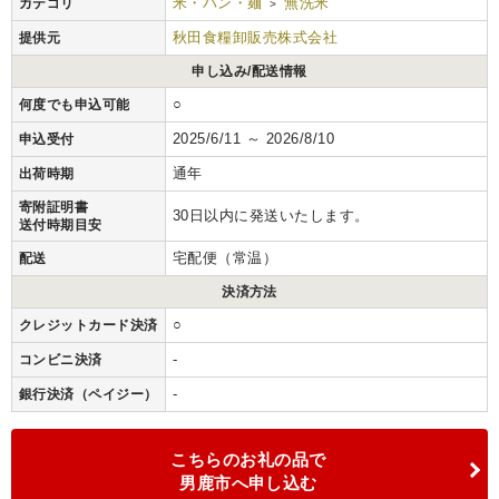
米・パン・麺
無洗米
カテゴリ
>
秋田食糧卸販売株式会社
提供元
申し込み/配送情報
○
何度でも申込可能
2025/6/11 ～ 2026/8/10
申込受付
通年
出荷時期
寄附証明書
30日以内に発送いたします。
送付時期目安
宅配便（常温）
配送
決済方法
○
クレジットカード決済
-
コンビニ決済
-
銀行決済（ペイジー）
こちらのお礼の品で
男鹿市へ申し込む