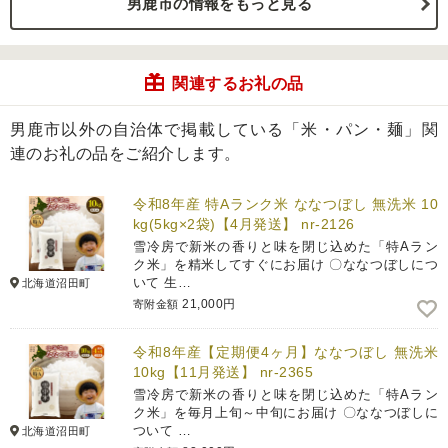
男鹿市の情報をもっと見る
関連するお礼の品
男鹿市以外の自治体で掲載している「米・パン・麺」関
連のお礼の品をご紹介します。
令和8年産 特Aランク米 ななつぼし 無洗米 10
kg(5kg×2袋)【4月発送】 nr-2126
雪冷房で新米の香りと味を閉じ込めた「特Aラン
ク米」を精米してすぐにお届け 〇ななつぼしにつ
いて 生…
北海道沼田町
21,000円
寄附金額
令和8年産【定期便4ヶ月】ななつぼし 無洗米
10kg【11月発送】 nr-2365
雪冷房で新米の香りと味を閉じ込めた「特Aラン
ク米」を毎月上旬～中旬にお届け 〇ななつぼしに
ついて …
北海道沼田町