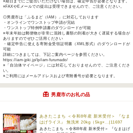
※期日までにご提出いただけない場合は、確定申告が必要となります。
※FAXやEメールでの提出は受理できませんので、ご注意ください。
◎男鹿市は「ふるまど（IAM）」に対応しております
・オンラインでワンストップ申請が完結
・ワンストップ特例申請書のダウンロードが可能
※年末年始は郵便物が非常に混雑し書類の到着が大きく遅延する場合が
ありますのでぜひご活用ください
・確定申告に使える寄附金受領証明書（XML形式）のダウンロードが
可能
詳細につきましては、下記ご案内ページを参照ください。
https://iam-jpki.jp/lp/iam-furumado/
※「自治体マイページ」には対応しておりませんので、ご注意くださ
い。
※ご利用にはメールアドレスおよび寄附番号が必要となります。
男鹿市のお礼の品
あきたこまち ＜令和8年産 新米受付＞ 『なま
はげライス』 無洗米 20kg（5kg×…|11697
あきたこまち ＜令和8年産 新米受付＞ 『なまはげ