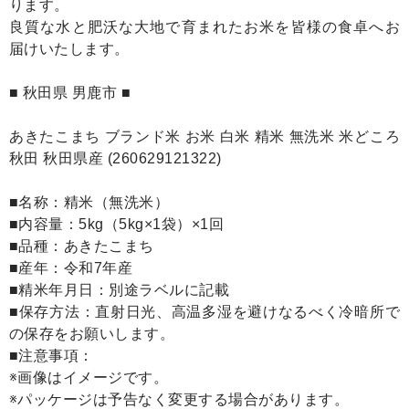
ります。
良質な水と肥沃な大地で育まれたお米を皆様の食卓へお
届けいたします。
■ 秋田県 男鹿市 ■
あきたこまち ブランド米 お米 白米 精米 無洗米 米どころ
秋田 秋田県産 (260629121322)
■名称：精米（無洗米）
■内容量：5kg（5kg×1袋）×1回
■品種：あきたこまち
■産年：令和7年産
■精米年月日：別途ラベルに記載
■保存方法：直射日光、高温多湿を避けなるべく冷暗所で
の保存をお願いします。
■注意事項：
※画像はイメージです。
※パッケージは予告なく変更する場合があります。