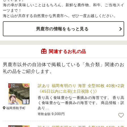
海の幸が美味しいことはもちろん、新鮮な農作物、和牛、ご当地スイ
ーツまで！
海と山が共存する自然豊かな男鹿市へ、ぜひ一度お越しください。
男鹿市の情報をもっと見る
関連するお礼の品
男鹿市以外の自治体で掲載している「魚介類」関連のお
礼の品をご紹介します。
訳あり 福岡有明のり 海苔 全型80枚 40枚×2袋
《45日以内に出荷(土日祝除く)》
香り高く食味豊かな一番摘みの海苔です。 香り高
く食味豊かな一番摘みの海苔です。 商品情報：訳
あり…
福岡県鞍手町
9,000円
寄附金額