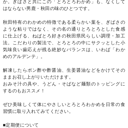
か。ぎばさと共にこの「とろとろわかめ」も、なくして
はならない男鹿・秋田の味のひとつです。
秋田特有のわかめの特徴である柔らかい葉を、ぎばさの
ような粘りではなく、その名の通りとろとろとした食感
に仕上げる、ねばとろ好きの秋田県民らしい調理・加工
法。こだわりの製法で、とろとろの中にサクッとした小
気味良い歯応えが残る絶妙なバランスは、いわば「わか
めのアルデンテ」。
解凍したらポン酢や酢醤油、生姜醤油などをかけてその
ままお召し上がりいただけます。
おみそ汁の具や、うどん・そばなど麺類のトッピングに
するのもおススメ！
ぜひ美味しくて体にやさしいとろとろわかめを日常の食
習慣に取り入れてみてください。
■定期便について