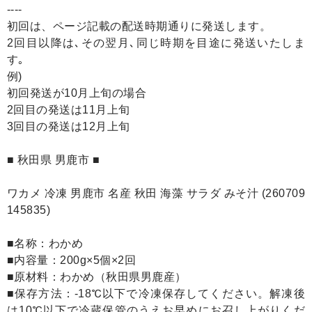
----
初回は、ページ記載の配送時期通りに発送します。
2回目以降は､その翌月､同じ時期を目途に発送いたしま
す｡
例)
初回発送が10月上旬の場合
2回目の発送は11月上旬
3回目の発送は12月上旬
■ 秋田県 男鹿市 ■
ワカメ 冷凍 男鹿市 名産 秋田 海藻 サラダ みそ汁 (260709
145835)
■名称：わかめ
■内容量：200g×5個×2回
■原材料：わかめ（秋田県男鹿産）
■保存方法：‐18℃以下で冷凍保存してください。解凍後
は10℃以下で冷蔵保管のうえお早めにお召し上がりくだ