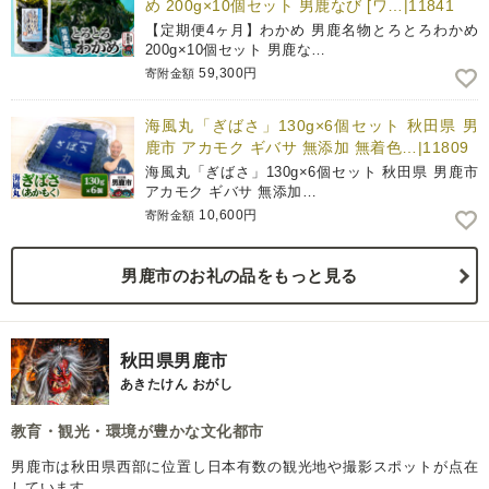
め 200g×10個セット 男鹿なび [ワ…|11841
【定期便4ヶ月】わかめ 男鹿名物とろとろわかめ
200g×10個セット 男鹿な…
59,300円
寄附金額
海風丸「ぎばさ」130g×6個セット 秋田県 男
鹿市 アカモク ギバサ 無添加 無着色…|11809
海風丸「ぎばさ」130g×6個セット 秋田県 男鹿市
アカモク ギバサ 無添加…
10,600円
寄附金額
男鹿市のお礼の品をもっと見る
秋田県男鹿市
あきたけん おがし
教育・観光・環境が豊かな文化都市
男鹿市は秋田県西部に位置し日本有数の観光地や撮影スポットが点在
しています。