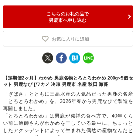
ふるさと納税とは
こちらのお礼の品で
男鹿市へ申し込む
控除額シミュレータ
Q&A
お気に入りに追加
【定期便2ヶ月】わかめ 男鹿名物とろとろわかめ 200g×5個セ
ット 男鹿なび [ワカメ 冷凍 男鹿市 名産 秋田 海藻
「ぎばさ」とともに三高水産の人気品だった男鹿の名産
「とろとろわかめ」を、2026年春から男鹿なびで製造を
再開しました。
「とろとろわかめ」は男鹿が発祥の食べ方で、40年くら
い前に漁師さんがわかめを干している最中に、ちょっと
したアクシデントによって生まれた偶然の産物なんだと