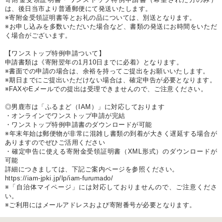
は、後日当市より普通郵便にて発送いたします。
※寄附金受領証明書等とお礼の品については、別送となります。
※お申し込みを多数いただいた場合など、書類の発送にお時間をいただ
く場合がございます。
【ワンストップ特例申請ついて】
申請書類は《寄附翌年の1月10日までに必着》となります。
※書面での申請の場合は、余裕を持ってご提出をお願いいたします。
※期日までにご提出いただけない場合は、確定申告が必要となります。
※FAXやEメールでの提出は受理できませんので、ご注意ください。
◎男鹿市は「ふるまど（IAM）」に対応しております
・オンラインでワンストップ申請が完結
・ワンストップ特例申請書のダウンロードが可能
※年末年始は郵便物が非常に混雑し書類の到着が大きく遅延する場合が
ありますのでぜひご活用ください
・確定申告に使える寄附金受領証明書（XML形式）のダウンロードが
可能
詳細につきましては、下記ご案内ページを参照ください。
https://iam-jpki.jp/lp/iam-furumado/
※「自治体マイページ」には対応しておりませんので、ご注意くださ
い。
※ご利用にはメールアドレスおよび寄附番号が必要となります。