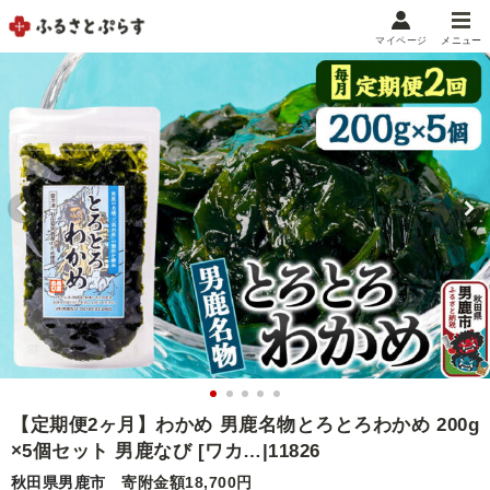
マイページ
メニュー
マイメニュー
マイページ
お気に入り
閲覧履歴
メニュー
お礼の品から探す
お礼の品をカテゴリや金額で絞り込み
自治体から探す
ランキング
【定期便2ヶ月】わかめ 男鹿名物とろとろわかめ 200g
×5個セット 男鹿なび [ワカ…|11826
特集・おすすめ
秋田県男鹿市
寄附金額18,700円