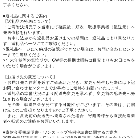
了承ください。
■返礼品に関するご案内
【返礼品の発送について】
・ご寄附決済完了を当市にて確認後、順次、取扱事業者（配送元）へ
発送依頼を行います。
・お申し込みから返礼品お届けまでの期間は、返礼品により異なりま
す。返礼品ページにてご確認ください。
※返礼品ページにて納期の確認ができない場合は、お問い合わせセンタ
ーまでご連絡ください。
※年末年始等の繁忙期や、GW等の長期休暇時は目安よりもお日にちを
いただく場合がございます。
【お届け先の変更について】
・お届け先ご住所を必ずご確認いただき、変更が発生した際には下記
お問い合わせセンターまでお早めにご連絡をお願いいたします。
・返礼品の準備状況により配送先変更を承れず、変更前の配送先へ発
送される場合がございます。
その際、転送料金が発生する可能性がございます。その際は、お届
け先でのご負担となりますのでご了承ください。
また、変更前の配送先へ発送された場合、寄附者様から直接配送業
者へ転送のご連絡をお願いいたします。
■寄附金受領証明書・ワンストップ特例申請書に関するご案内
寄附金受領証明書・ワンストップ特例申請書（希望された方のみ）