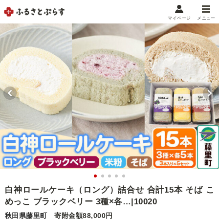
マイページ
メニュー
マイメニュー
マイページ
お気に入り
閲覧履歴
メニュー
お礼の品から探す
お礼の品をカテゴリや金額で絞り込み
自治体から探す
ランキング
白神ロールケーキ（ロング）詰合せ 合計15本 そば こ
めっこ ブラックベリー 3種×各…|10020
特集・おすすめ
秋田県藤里町
寄附金額88,000円