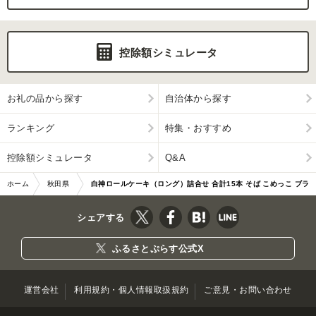
控除額シミュレータ
お礼の品から探す
自治体から探す
ランキング
特集・おすすめ
控除額シミュレータ
Q&A
ホーム
秋田県
白神ロールケーキ（ロング）詰合せ 合計15本 そば こめっこ ブラ
藤里町
ックベリー 3種×各…|10020
シェアする
ふるさとぷらす公式X
運営会社
利用規約・個人情報取扱規約
ご意見・お問い合わせ