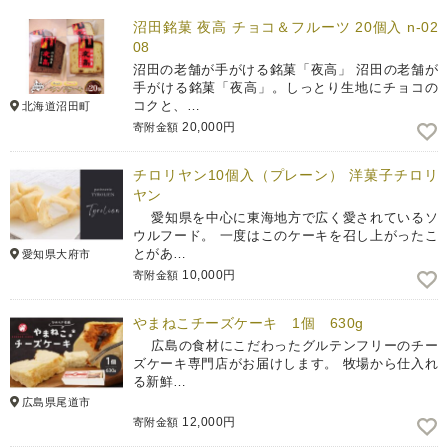
沼田銘菓 夜高 チョコ＆フルーツ 20個入 n-02
08
沼田の老舗が手がける銘菓「夜高」 沼田の老舗が
手がける銘菓「夜高」。しっとり生地にチョコの
コクと、…
北海道沼田町
20,000円
寄附金額
チロリヤン10個入（プレーン） 洋菓子チロリ
ヤン
愛知県を中心に東海地方で広く愛されているソ
ウルフード。 一度はこのケーキを召し上がったこ
とがあ…
愛知県大府市
10,000円
寄附金額
やまねこチーズケーキ 1個 630g
広島の食材にこだわったグルテンフリーのチー
ズケーキ専門店がお届けします。 牧場から仕入れ
る新鮮…
広島県尾道市
12,000円
寄附金額