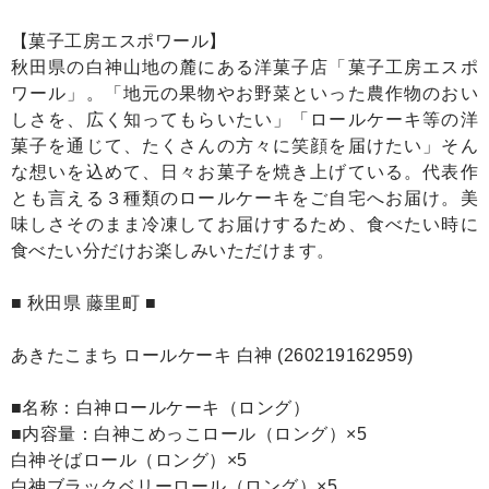
【菓子工房エスポワール】
秋田県の白神山地の麓にある洋菓子店「菓子工房エスポ
ワール」。「地元の果物やお野菜といった農作物のおい
しさを、広く知ってもらいたい」「ロールケーキ等の洋
菓子を通じて、たくさんの方々に笑顔を届けたい」そん
な想いを込めて、日々お菓子を焼き上げている。代表作
とも言える３種類のロールケーキをご自宅へお届け。美
味しさそのまま冷凍してお届けするため、食べたい時に
食べたい分だけお楽しみいただけます。
■ 秋田県 藤里町 ■
あきたこまち ロールケーキ 白神 (260219162959)
■名称：白神ロールケーキ（ロング）
■内容量：白神こめっこロール（ロング）×5
白神そばロール（ロング）×5
白神ブラックベリーロール（ロング）×5