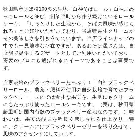
秋田県産そば粉100％の生地「白神そばロール」白神こめ
っこロールと並び、創業当時から作り続けているロール
ケーキ。「しっとりした生地から、そばの風味が感じら
れる」とご好評いただいており、当店特製生クリームが
その美味しさを引き立てています。当店ラインナップの
中でも一見地味な存在ですが、あるおそば屋さんは、自
店舗で提供するデザートとしてご利用いただいており、
蕎麦のプロにも選ばれるスイーツであることは事実で
す。
自家栽培のブラックベリーたっぷり！「白神ブラックベ
リーロール」農薬・肥料不使用の自然栽培で育てたブラ
ックベリー。国内では希少な果実を、生地にもクリーム
にもたっぷり使ったロールケーキです。（実は、秋田県
藤里町は国内有数のブラックベリー産地なのです。）味
わいは、果実の酸味を程良く感じられる仕上がり。特
に、クリームにはブラックベリーゼリーを織り交ぜて、
風味のアクセントにしています。