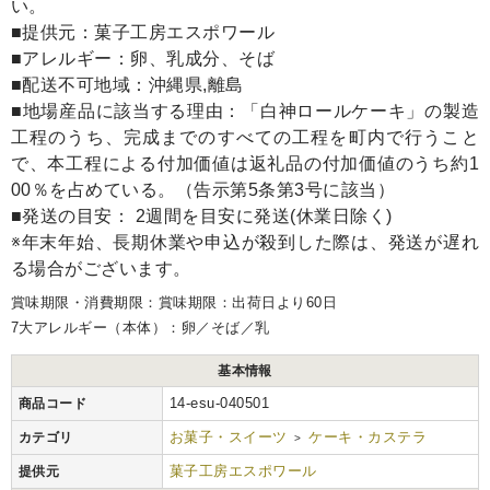
い。
■提供元：菓子工房エスポワール
■アレルギー：卵、乳成分、そば
■配送不可地域：沖縄県,離島
■地場産品に該当する理由：「白神ロールケーキ」の製造
工程のうち、完成までのすべての工程を町内で行うこと
で、本工程による付加価値は返礼品の付加価値のうち約1
00％を占めている。（告示第5条第3号に該当）
■発送の目安： 2週間を目安に発送(休業日除く)
※年末年始、長期休業や申込が殺到した際は、発送が遅れ
る場合がございます。
賞味期限・消費期限：賞味期限：出荷日より60日
7大アレルギー（本体）：卵／そば／乳
基本情報
14-esu-040501
商品コード
お菓子・スイーツ
ケーキ・カステラ
カテゴリ
>
菓子工房エスポワール
提供元