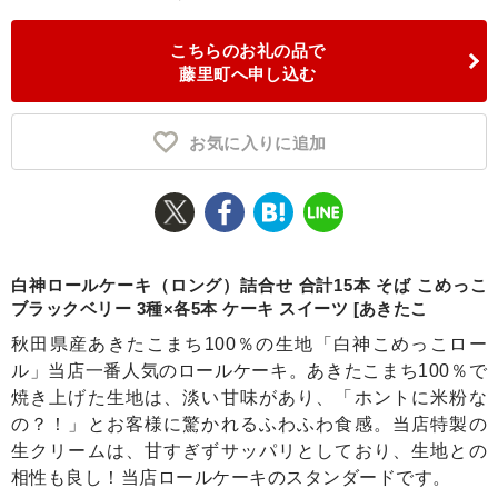
ふるさと納税とは
こちらのお礼の品で
藤里町へ申し込む
控除額シミュレータ
Q&A
お気に入りに追加
白神ロールケーキ（ロング）詰合せ 合計15本 そば こめっこ
ブラックベリー 3種×各5本 ケーキ スイーツ [あきたこ
秋田県産あきたこまち100％の生地「白神こめっこロー
ル」当店一番人気のロールケーキ。あきたこまち100％で
焼き上げた生地は、淡い甘味があり、「ホントに米粉な
の？！」とお客様に驚かれるふわふわ食感。当店特製の
生クリームは、甘すぎずサッパリとしており、生地との
相性も良し！当店ロールケーキのスタンダードです。