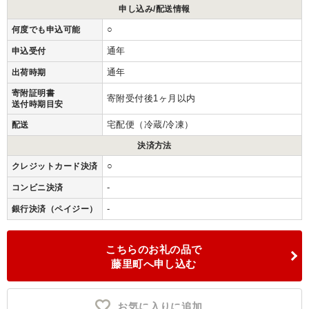
申し込み/配送情報
○
何度でも申込可能
通年
申込受付
通年
出荷時期
寄附証明書
寄附受付後1ヶ月以内
送付時期目安
宅配便（冷蔵/冷凍）
配送
決済方法
○
クレジットカード決済
-
コンビニ決済
-
銀行決済（ペイジー）
こちらのお礼の品で
藤里町へ申し込む
お気に入りに追加