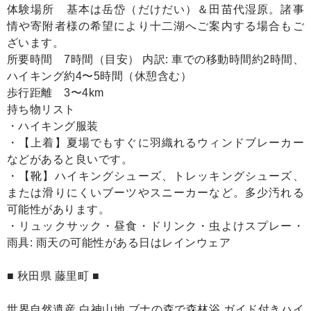
体験場所 基本は岳岱（だけだい）＆田苗代湿原。諸事
情や寄附者様の希望により十二湖へご案内する場合もご
ざいます。
所要時間 7時間（目安） 内訳: 車での移動時間約2時間、
ハイキング約4〜5時間（休憩含む）
歩行距離 3〜4km
持ち物リスト
・ハイキング服装
・【上着】夏場でもすぐに羽織れるウィンドブレーカー
などがあると良いです。
・【靴】ハイキングシューズ、トレッキングシューズ、
または滑りにくいブーツやスニーカーなど。多少汚れる
可能性があります。
・リュックサック・昼食・ドリンク・虫よけスプレー・
雨具: 雨天の可能性がある日はレインウェア
■ 秋田県 藤里町 ■
世界自然遺産 白神山地 ブナの森で森林浴 ガイド付きハイ