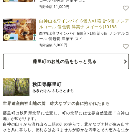
コール 個包装 洋菓子 ス…
11,000円
寄附金額
白神山地ワインパイ 6個入×1箱 計6個 ノンア
ルコール 個包装 洋菓子 スイーツ|10188
白神山地ワインパイ 6個入×1箱 計6個 ノンアルコ
ール 個包装 洋菓子 スイ…
6,000円
寄附金額
藤里町のお礼の品をもっと見る
秋田県藤里町
あきたけん ふじさとまち
世界遺産白神山地の麓 雄大なブナの森に抱かれたまち
藤里町は秋田県北部に位置し、町の北部には世界自然遺産「白神山
地」が広がります。
白神の山々から流れ出る二筋の川の傍らで、豊かなブナ林が生み出す
水と共に暮らし、便利さはありませんが静かな四季とその恵みを生か