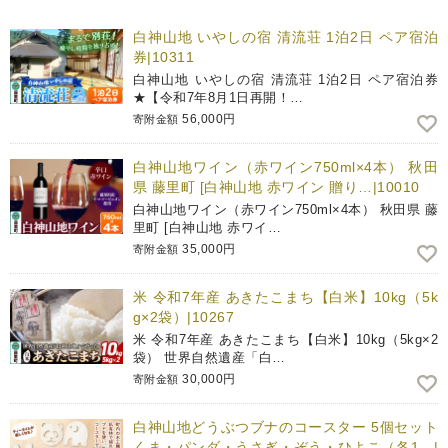
白神山地 いやしの宿 清流荘 1泊2日 ペア宿泊
券|10311
白神山地 いやしの宿 清流荘 1泊2日 ペア宿泊券
★【令和7年8月1日再開！…
56,000円
寄附金額
白神山地ワイン（赤ワイン750ml×4本） 秋田
県 藤里町 [白神山地 赤ワイン 贈り…|10010
白神山地ワイン（赤ワイン750ml×4本） 秋田県 藤
里町 [白神山地 赤ワイ…
35,000円
寄附金額
米 令和7年産 あきたこまち【白米】10kg（5k
g×2袋）|10267
米 令和7年産 あきたこまち【白米】10kg（5kg×2
袋） 世界自然遺産「白…
30,000円
寄附金額
白神山地どうぶつブナのコースター 5個セット
くま・パンダ・うさぎ・ぞう・ひよこ（各1…|