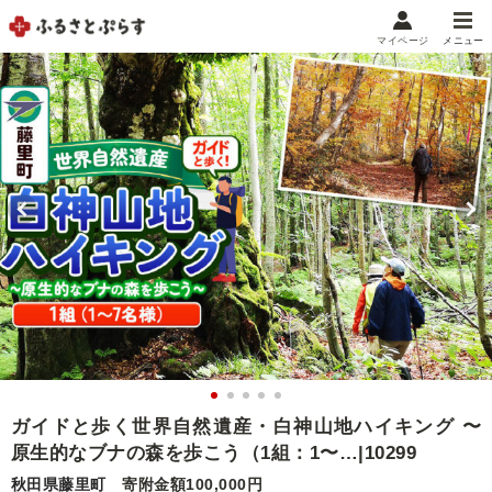
マイページ
メニュー
マイメニュー
マイページ
お気に入り
閲覧履歴
メニュー
お礼の品から探す
お礼の品をカテゴリや金額で絞り込み
自治体から探す
ランキング
ガイドと歩く世界自然遺産・白神山地ハイキング 〜
原生的なブナの森を歩こう（1組：1〜…|10299
特集・おすすめ
秋田県藤里町
寄附金額100,000円