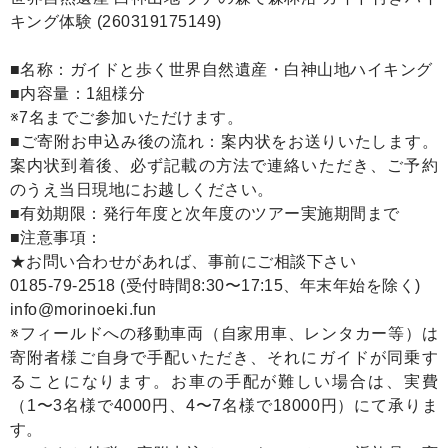
キング体験 (260319175149)
■名称：ガイドと歩く世界自然遺産・白神山地ハイキング
■内容量：1組様分
※7名までご参加いただけます。
■ご寄附お申込み後の流れ：案内状をお送りいたします。
案内状到着後、必ず記載の方法で連絡いただき、ご予約
のうえ当日現地にお越しください。
■有効期限：発行年度と次年度のツアー実施期間まで
■注意事項：
★お問い合わせがあれば、事前にご相談下さい
0185-79-2518 (受付時間8:30〜17:15、年末年始を除く)
info@morinoeki.fun
※フィールドへの移動車両（自家用車、レンタカー等）は
寄附者様ご自身で手配いただき、それにガイドが同乗す
ることになります。お車の手配が難しい場合は、実費
（1〜3名様で4000円、4〜7名様で18000円）にて承りま
す。