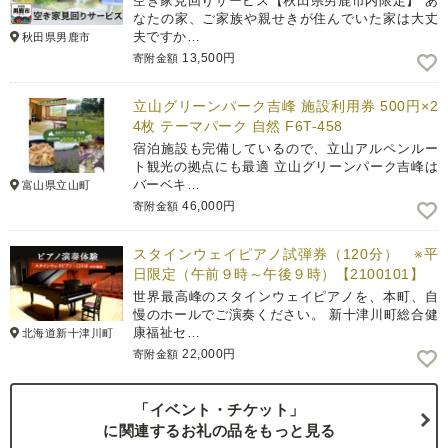
空き家見回りサービス【秋田県男鹿市内限定】 あ
なたの家、ご家族や親せきが住んでいた家は大丈
夫ですか…
秋田県男鹿市
13,500円
寄附金額
立山グリーンパーク吉峰 施設利用券 500円×2
4枚 テーマパーク 自然 F6T-458
宿泊施設も完備しているので、立山アルペンルー
ト観光の拠点にも最適 立山グリーンパーク吉峰は
バーベキ…
富山県立山町
46,000円
寄附金額
スタインウェイピアノ試弾券（120分） ※平
日限定（午前９時～午後９時）【2100101】
世界最高峰のスタインウェイピアノを、本町、自
慢のホールでご演奏ください。 新十津川町総合健
康福祉セ…
北海道新十津川町
22,000円
寄附金額
「イベント・チケット」
に関連するお礼の品をもっと見る