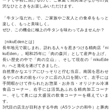
ートで手軽に焼けるので、ご家庭で焼肉屋さながらの贅
沢なひとときをお楽しみいただけます。
「牛タン塩だれ」で、ご家族やご友人との食卓をもっと
楽しく、もっと美味しく。
ぜひ、この機会に極上の牛タンを味わってみませんか？
［nikuEdenとは］
長年地元で親しまれ、訪れる人々を惹きつける精肉店『ni
kuEden』。昭和25年に「肉の森川」として産声を上げ、
長い歴史の中で「肉の立山」、そして現在の「nikuEde
n」へと進化を遂げてきました。
自然豊かなエリアにひっそりと佇む当店。南国を思わせ
るヤシの木の前をバックに店の入口を開いて、左手には
手間暇かけて作られたお惣菜・お弁当・オリジナル冷凍
食品コーナー、右手には活気あふれる精肉加工コーナ
ー、そして奥には大盛況の飲食コーナーを構えていま
す。
3代目の店主が目利きする牛肉（A5ランクの和牛）と豚肉