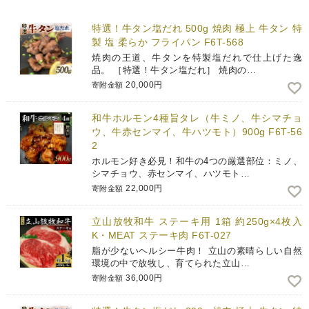
特選！牛タン塩だれ 500g 焼肉 極上 牛タン 特
製 塩 柔らか フライパン F6T-568
焼肉の王道、牛タンを特製塩だれで仕上げた逸
品。 ［特選！牛タン塩だれ］ 焼肉の…
20,000円
寄附金額
和牛ホルモン4種旨タレ（牛ミノ、牛シマチョ
ウ、牛赤センマイ、牛ハツモト）900g F6T-56
2
ホルモン好き必見！和牛の4つの厳選部位：ミノ、
シマチョウ、赤センマイ、ハツモト…
22,000円
寄附金額
立山放牧和牛 ステーキ用 1箱 約250g×4枚入
K・MEAT ステーキ肉 F6T-027
脂が少ないヘルシー牛肉！ 立山の素晴らしい自然
環境の中で放牧し、育てられた立山…
36,000円
寄附金額