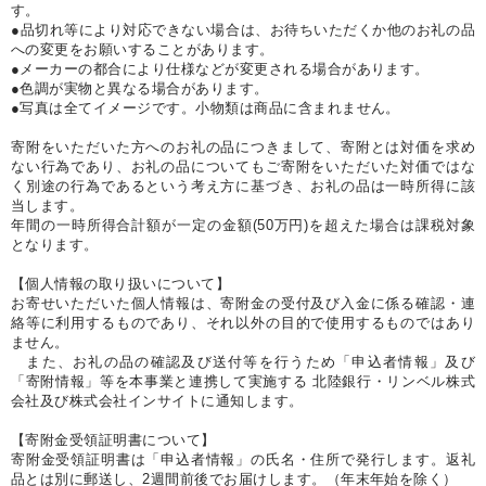
す。
●品切れ等により対応できない場合は、お待ちいただくか他のお礼の品
への変更をお願いすることがあります。
●メーカーの都合により仕様などが変更される場合があります。
●色調が実物と異なる場合があります。
●写真は全てイメージです。小物類は商品に含まれません。
寄附をいただいた方へのお礼の品につきまして、寄附とは対価を求め
ない行為であり、お礼の品についてもご寄附をいただいた対価ではな
く別途の行為であるという考え方に基づき、お礼の品は一時所得に該
当します。
年間の一時所得合計額が一定の金額(50万円)を超えた場合は課税対象
となります。
【個人情報の取り扱いについて】
お寄せいただいた個人情報は、寄附金の受付及び入金に係る確認・連
絡等に利用するものであり、それ以外の目的で使用するものではあり
ません。
また、お礼の品の確認及び送付等を行うため「申込者情報」及び
「寄附情報」等を本事業と連携して実施する 北陸銀行・リンベル株式
会社及び株式会社インサイトに通知します。
【寄附金受領証明書について】
寄附金受領証明書は「申込者情報」の氏名・住所で発行します。返礼
品とは別に郵送し、2週間前後でお届けします。（年末年始を除く）