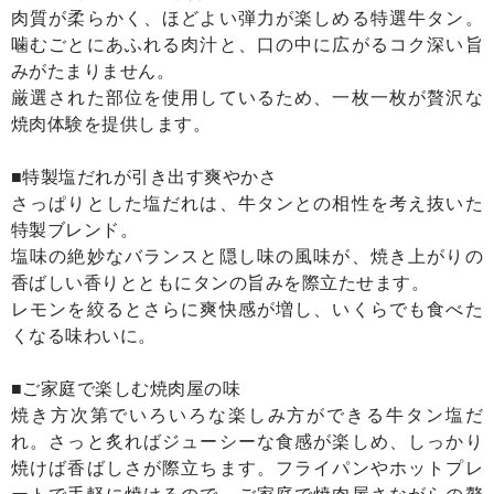
肉質が柔らかく、ほどよい弾力が楽しめる特選牛タン。
噛むごとにあふれる肉汁と、口の中に広がるコク深い旨
みがたまりません。
厳選された部位を使用しているため、一枚一枚が贅沢な
焼肉体験を提供します。
■特製塩だれが引き出す爽やかさ
さっぱりとした塩だれは、牛タンとの相性を考え抜いた
特製ブレンド。
塩味の絶妙なバランスと隠し味の風味が、焼き上がりの
香ばしい香りとともにタンの旨みを際立たせます。
レモンを絞るとさらに爽快感が増し、いくらでも食べた
くなる味わいに。
■ご家庭で楽しむ焼肉屋の味
焼き方次第でいろいろな楽しみ方ができる牛タン塩だ
れ。さっと炙ればジューシーな食感が楽しめ、しっかり
焼けば香ばしさが際立ちます。フライパンやホットプレ