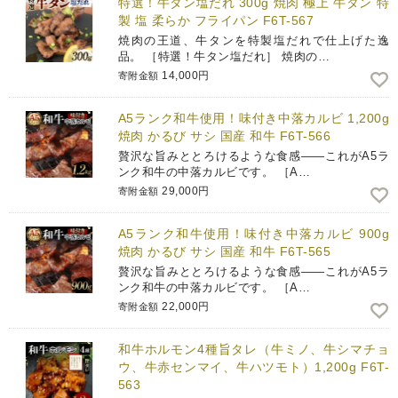
特選！牛タン塩だれ 300g 焼肉 極上 牛タン 特
製 塩 柔らか フライパン F6T-567
焼肉の王道、牛タンを特製塩だれで仕上げた逸
品。 ［特選！牛タン塩だれ］ 焼肉の…
14,000円
寄附金額
A5ランク和牛使用！味付き中落カルビ 1,200g
焼肉 かるび サシ 国産 和牛 F6T-566
贅沢な旨みととろけるような食感――これがA5ラ
ンク和牛の中落カルビです。 ［A…
29,000円
寄附金額
A5ランク和牛使用！味付き中落カルビ 900g
焼肉 かるび サシ 国産 和牛 F6T-565
贅沢な旨みととろけるような食感――これがA5ラ
ンク和牛の中落カルビです。 ［A…
22,000円
寄附金額
和牛ホルモン4種旨タレ（牛ミノ、牛シマチョ
ウ、牛赤センマイ、牛ハツモト）1,200g F6T-
563