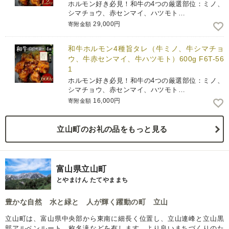
ホルモン好き必見！和牛の4つの厳選部位：ミノ、
シマチョウ、赤センマイ、ハツモト…
29,000円
寄附金額
和牛ホルモン4種旨タレ（牛ミノ、牛シマチョ
ウ、牛赤センマイ、牛ハツモト）600g F6T-56
1
ホルモン好き必見！和牛の4つの厳選部位：ミノ、
シマチョウ、赤センマイ、ハツモト…
16,000円
寄附金額
立山町のお礼の品をもっと見る
富山県立山町
とやまけん たてやままち
豊かな自然 水と緑と 人が輝く躍動の町 立山
立山町は、富山県中央部から東南に細長く位置し、立山連峰と立山黒
部アルペンルート、称名滝などを有します。より良いまちづくりのた