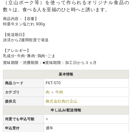
（立山ポーク等）を使って作られるオリジナル食品の
数々は、食べる人を至福のひと時へと誘います。
商品内容：【容量】
特選牛タン塩だれ 900g
【発送期日】
決済から2週間程度で発送
【アレルギー】
乳成分･牛肉･豚肉･鶏肉･ごま
賞味期限・消費期限：■賞味期限：加工日から３ヵ月
基本情報
F6T-570
商品コード
肉
牛肉
カテゴリ
>
株式会社肉の立山
提供元
申し込み/配送情報
○
何度でも申込可能
通年
申込受付