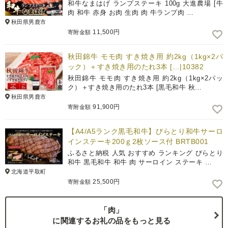
和牛なまはげ ランプステーキ 100g 大進農場 [牛
肉 和牛 赤身 お肉 生肉 肉 牛ランプ肉 …
秋田県男鹿市
11,500円
寄附金額
秋田錦牛 モモ肉 すき焼き用 約2kg（1kg×2パ
ック）＋すき焼き用のたれ3本 […|10382
秋田錦牛 モモ肉 すき焼き用 約2kg（1kg×2パッ
ク）＋すき焼き用のたれ3本 [黒毛和牛 秋…
秋田県男鹿市
91,900円
寄附金額
【A4/A5ランク黒毛和牛】びらとり和牛サーロ
インステーキ200ｇ2枚ソース付 BRTB001
ふるさと納税 人気 おすすめ ランキング びらとり
和牛 黒毛和牛 和牛 肉 サーロイン ステーキ …
北海道平取町
25,500円
寄附金額
「肉」
に関連するお礼の品をもっと見る