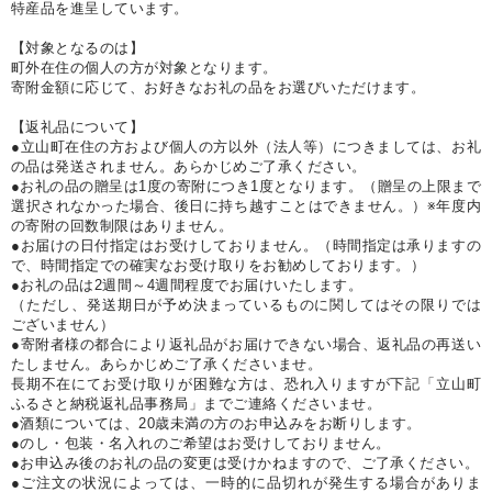
特産品を進呈しています。
【対象となるのは】
町外在住の個人の方が対象となります。
寄附金額に応じて、お好きなお礼の品をお選びいただけます。
【返礼品について】
●立山町在住の方および個人の方以外（法人等）につきましては、お礼
の品は発送されません。あらかじめご了承ください。
●お礼の品の贈呈は1度の寄附につき1度となります。（贈呈の上限まで
選択されなかった場合、後日に持ち越すことはできません。）※年度内
の寄附の回数制限はありません。
●お届けの日付指定はお受けしておりません。（時間指定は承りますの
で、時間指定での確実なお受け取りをお勧めしております。）
●お礼の品は2週間～4週間程度でお届けいたします。
（ただし、発送期日が予め決まっているものに関してはその限りでは
ございません）
●寄附者様の都合により返礼品がお届けできない場合、返礼品の再送い
たしません。あらかじめご了承くださいませ。
長期不在にてお受け取りが困難な方は、恐れ入りますが下記「立山町
ふるさと納税返礼品事務局」までご連絡くださいませ。
●酒類については、20歳未満の方のお申込みをお断りします。
●のし・包装・名入れのご希望はお受けしておりません。
●お申込み後のお礼の品の変更は受けかねますので、ご了承ください。
●ご注文の状況によっては、一時的に品切れが発生する場合がありま