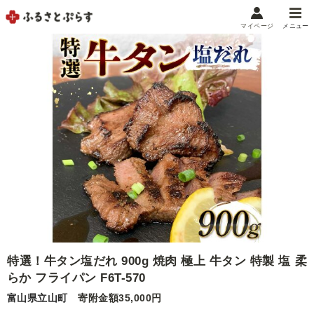
マイページ
メニュー
マイメニュー
マイページ
お気に入り
閲覧履歴
メニュー
お礼の品から探す
お礼の品をカテゴリや金額で絞り込み
自治体から探す
特選！牛タン塩だれ 900g 焼肉 極上 牛タン 特製 塩 柔
ランキング
らか フライパン F6T-570
富山県立山町
寄附金額35,000円
特集・おすすめ