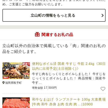
め、ご支援とご協力をお願いいたします。
立山町の情報をもっと見る
関連するお礼の品
立山町以外の自治体で掲載している「肉」関連のお礼の
品をご紹介します。
便利なボイル済 国産 牛すじ 牛筋 2.4kg《30日
以内に出荷予定(土日祝除く)》
牛すじ肉をじっくりとボイルしました！ 牛すじを
じっくりとボイルしました！ 商品情報：国産牛
牛す…
福岡県鞍手町
17,500円
寄附金額
和牛なまはげ ランプステーキ 100g 大進農場
[牛肉 和牛 赤身 お肉 生肉 肉 …|10900