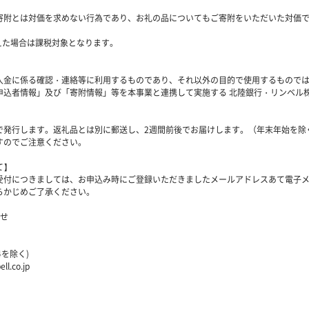
寄附とは対価を求めない行為であり、お礼の品についてもご寄附をいただいた対価
超えた場合は課税対象となります。
入金に係る確認・連絡等に利用するものであり、それ以外の目的で使用するもので
込者情報」及び「寄附情報」等を本事業と連携して実施する 北陸銀行・リンベル
で発行します。返礼品とは別に郵送し、2週間前後でお届けします。（年末年始を除
すのでご注意ください。
て】
受付につきましては、お申込み時にご登録いただきましたメールアドレスあて電子
らかじめご了承ください。
合せ
4を除く)
l.co.jp