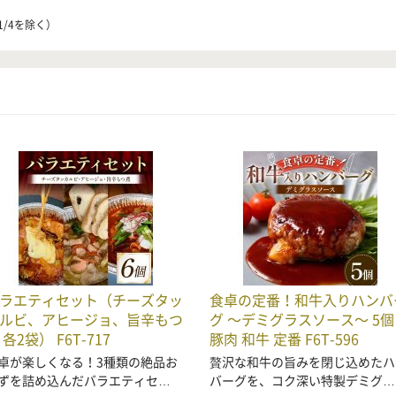
1/4を除く）
ラエティセット（チーズタッ
食卓の定番！和牛入りハンバ
ルビ、アヒージョ、旨辛もつ
グ ～デミグラスソース～ 5個
 各2袋） F6T-717
豚肉 和牛 定番 F6T-596
卓が楽しくなる！3種類の絶品お
贅沢な和牛の旨みを閉じ込めたハ
ずを詰め込んだバラエティセ…
バーグを、コク深い特製デミグ…