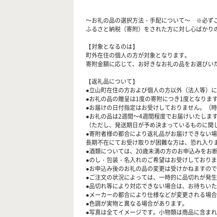
～お礼の品の選択方法・手配について～ ※必ず
ふるさと納税（寄附）をされた方に対し心ばかり
【対象となるのは】
町外在住の個人の方が対象となります。
寄附金額に応じて、お好きなお礼の品をお選びい
【返礼品について】
●立山町在住の方および個人の方以外（法人等）
●お礼の品の贈呈は1度の寄附につき1度となり
●お届けの日付指定はお受けしておりません。（
●お礼の品は2週間～4週間程度でお届けいたしま
（ただし、発送期日が予め決まっているものに関
●寄附者様の都合により返礼品がお届けできない
長期不在にてお受け取りが困難な方は、恐れ入り
●酒類については、20歳未満の方のお申込みをお
●のし・包装・名入れのご希望はお受けしており
●お申込み後のお礼の品の変更は受けかねますの
●ご注文の状況によっては、一時的に品切れが発
●品切れ等により対応できない場合は、お待ちい
●メーカーの都合により仕様などが変更される場
●色調が実物と異なる場合があります。
●写真は全てイメージです。小物類は商品に含ま