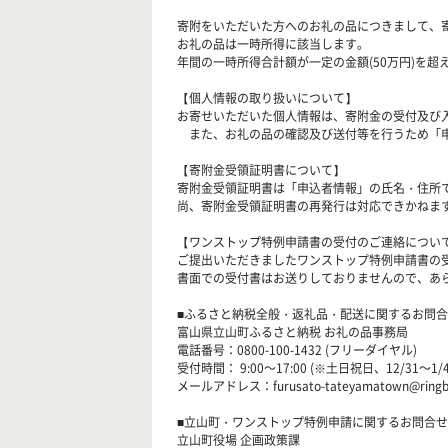
寄附をいただいた方へのお礼の品につきまして、
お礼の品は一時所得に該当します。
年間の一時所得合計額が一定の金額(50万円)を
【個人情報の取り扱いについて】
お寄せいただいた個人情報は、寄附金の受付及び
また、お礼の品の確認及び送付等を行うため「申
【寄附金受領証明書について】
寄附金受領証明書は「申込者情報」の氏名・住所
尚、寄附金受領証明書の再発行は対応できかねま
【ワンストップ特例申請書の受付のご連絡につい
ご提出いただきましたワンストップ特例申請書の
書面での受付書はお送りしておりませんので、あ
■ふるさと納税全般・返礼品・配送に関するお問
富山県立山町ふるさと納税 お礼の品事務局
電話番号：0800-100-1432 (フリーダイヤル)
受付時間： 9:00～17:00 (※土日祝日、12/31～1/
メールアドレス：furusato-tateyamatown@ringbel
■立山町・ワンストップ特例申請に関するお問合せ
立山町役場 企画政策課