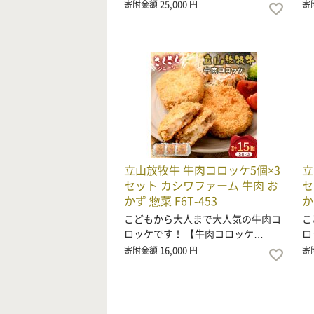
25,000
寄附金額
円
寄
立山放牧牛 牛肉コロッケ5個×3
立
セット カシワファーム 牛肉 お
セ
かず 惣菜 F6T-453
か
こどもから大人まで大人気の牛肉コ
こ
ロッケです！ 【牛肉コロッケ…
ロ
16,000
寄附金額
円
寄