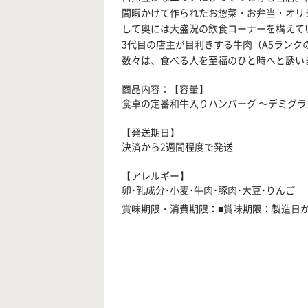
間暇かけて作られたお惣菜・お弁当・オリ
して奥には大盛況の飲食コーナーを構えて
3代目の店主が目利きする牛肉（A5ラン
数々は、食べる人を至福のひと時へと誘い
商品内容：【容量】
食卓の定番和牛入りハンバーグ ～デミグラス
【発送期日】
決済から2週間程度で発送
【アレルギー】
卵･乳成分･小麦･牛肉･豚肉･大豆･りんご
賞味期限・消費期限：■賞味期限：製造日か