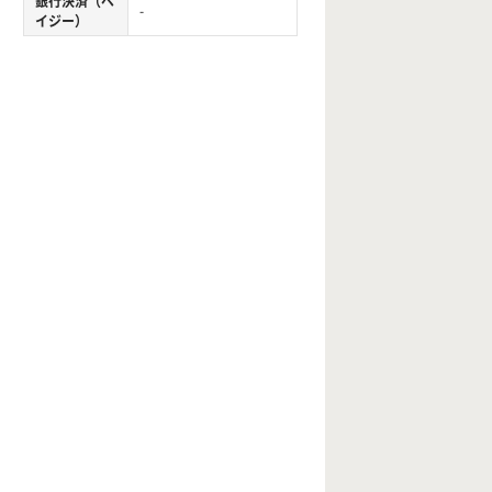
銀行決済（ペ
-
イジー）