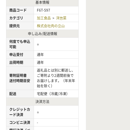
基本情報
商品コード
F6T-597
カテゴリ
加工食品
洋惣菜
>
提供元
株式会社肉の立山
申し込み/配送情報
何度でも申込
○
可能
申込受付
通年
出荷時期
通年
返礼品とは別に郵送し、
寄附証明書
ご寄附より2週間前後で
送付時期目安
お届けします。（年末年
始を除く）
配送
宅配便（冷蔵/冷凍）
決済方法
クレジットカ
○
ード決済
コンビニ決済
-