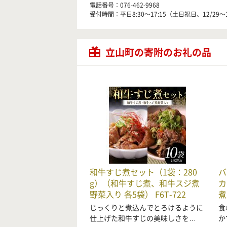
電話番号：076-462-9968
受付時間：平日8:30～17:15（土日祝日、12/29～
立山町の寄附のお礼の品
和牛すじ煮セット（1袋：280
バ
g）（和牛すじ煮、和牛スジ煮
カ
野菜入り 各5袋） F6T-722
煮
じっくりと煮込んでとろけるように
食
仕上げた和牛すじの美味しさを…
か