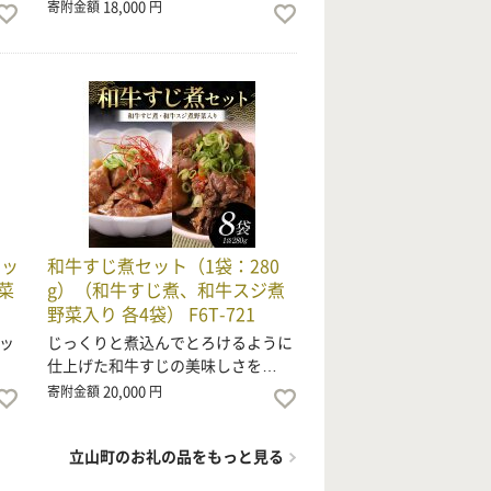
18,000
寄附金額
円
セッ
和牛すじ煮セット（1袋：280
菜
g）（和牛すじ煮、和牛スジ煮
野菜入り 各4袋） F6T-721
ッ
じっくりと煮込んでとろけるように
仕上げた和牛すじの美味しさを…
20,000
寄附金額
円
立山町のお礼の品をもっと見る