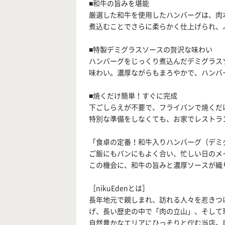
■和牛の旨みを堪能
厳選した和牛を使用したハンバーグは、肉
煮込むことでさらに柔らかく仕上げられ、
■特製デミグラスソースの贅沢な味わい
ハンバーグをじっくり煮込んだデミグラス
味わい。濃厚ながらもまろやかで、ハンバ
■焼くだけ簡単！すぐに完成
下ごしらえが不要で、フライパンで焼くだ
特別な準備をしなくても、お家でレストラ
「食卓の定番！和牛入りハンバーグ（デミ
ご飯にもパンにもよく合い、忙しい日のメ
この機会に、和牛の旨みと濃厚ソースが織
［nikuEdenとは］
長年地元で親しまれ、訪れる人々を惹きつける
げ、長い歴史の中で「肉の立山」、そして現
自然豊かなエリアにひっそりと佇む当店。