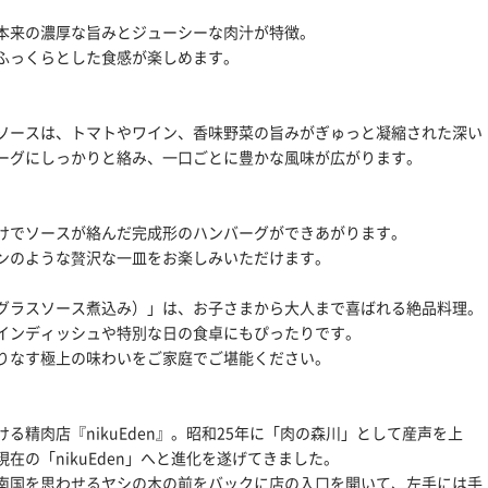
本来の濃厚な旨みとジューシーな肉汁が特徴。
ふっくらとした食感が楽しめます。
ソースは、トマトやワイン、香味野菜の旨みがぎゅっと凝縮された深い
ーグにしっかりと絡み、一口ごとに豊かな風味が広がります。
けでソースが絡んだ完成形のハンバーグができあがります。
ンのような贅沢な一皿をお楽しみいただけます。
グラスソース煮込み）」は、お子さまから大人まで喜ばれる絶品料理。
インディッシュや特別な日の食卓にもぴったりです。
りなす極上の味わいをご家庭でご堪能ください。
精肉店『nikuEden』。昭和25年に「肉の森川」として産声を上
在の「nikuEden」へと進化を遂げてきました。
南国を思わせるヤシの木の前をバックに店の入口を開いて、左手には手