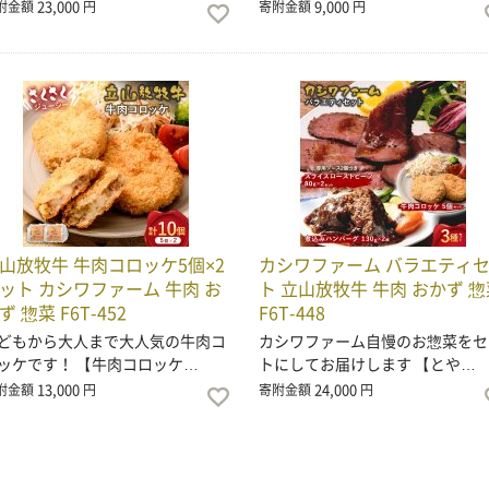
23,000
9,000
附金額
円
寄附金額
円
山放牧牛 牛肉コロッケ5個×2
カシワファーム バラエティ
ット カシワファーム 牛肉 お
ト 立山放牧牛 牛肉 おかず 惣
ず 惣菜 F6T-452
F6T-448
どもから大人まで大人気の牛肉コ
カシワファーム自慢のお惣菜をセ
ッケです！ 【牛肉コロッケ…
トにしてお届けします 【とや…
13,000
24,000
附金額
円
寄附金額
円