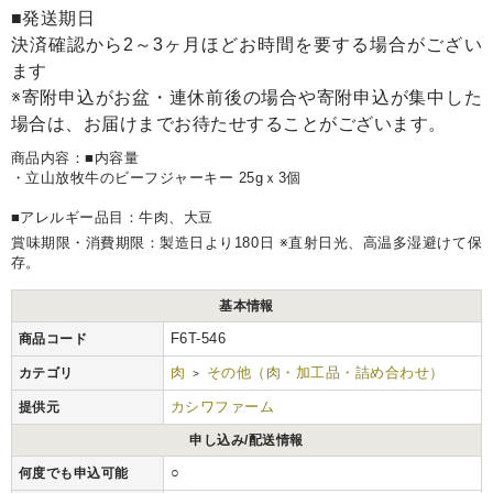
■発送期日
決済確認から2～3ヶ月ほどお時間を要する場合がござい
ます
※寄附申込がお盆・連休前後の場合や寄附申込が集中した
場合は、お届けまでお待たせすることがございます。
商品内容：■内容量
・立山放牧牛のビーフジャーキー 25gｘ3個
■アレルギー品目：牛肉、大豆
賞味期限・消費期限：製造日より180日 ※直射日光、高温多湿避けて保
存。
基本情報
F6T-546
商品コード
肉
その他（肉・加工品・詰め合わせ）
カテゴリ
>
カシワファーム
提供元
申し込み/配送情報
○
何度でも申込可能