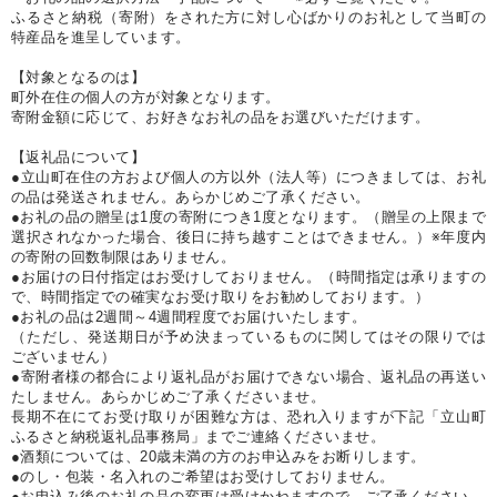
ふるさと納税（寄附）をされた方に対し心ばかりのお礼として当町の
特産品を進呈しています。
【対象となるのは】
町外在住の個人の方が対象となります。
寄附金額に応じて、お好きなお礼の品をお選びいただけます。
【返礼品について】
●立山町在住の方および個人の方以外（法人等）につきましては、お礼
の品は発送されません。あらかじめご了承ください。
●お礼の品の贈呈は1度の寄附につき1度となります。（贈呈の上限まで
選択されなかった場合、後日に持ち越すことはできません。）※年度内
の寄附の回数制限はありません。
●お届けの日付指定はお受けしておりません。（時間指定は承りますの
で、時間指定での確実なお受け取りをお勧めしております。）
●お礼の品は2週間～4週間程度でお届けいたします。
（ただし、発送期日が予め決まっているものに関してはその限りでは
ございません）
●寄附者様の都合により返礼品がお届けできない場合、返礼品の再送い
たしません。あらかじめご了承くださいませ。
長期不在にてお受け取りが困難な方は、恐れ入りますが下記「立山町
ふるさと納税返礼品事務局」までご連絡くださいませ。
●酒類については、20歳未満の方のお申込みをお断りします。
●のし・包装・名入れのご希望はお受けしておりません。
●お申込み後のお礼の品の変更は受けかねますので、ご了承ください。