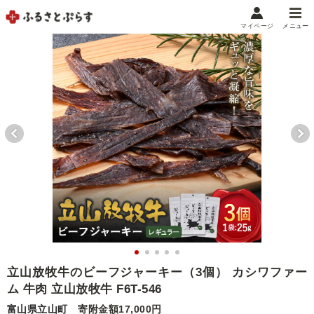
マイページ
メニュー
マイメニュー
マイページ
お気に入り
閲覧履歴
メニュー
お礼の品から探す
お礼の品をカテゴリや金額で絞り込み
自治体から探す
ランキング
立山放牧牛のビーフジャーキー（3個） カシワファー
ム 牛肉 立山放牧牛 F6T-546
特集・おすすめ
富山県立山町
寄附金額17,000円