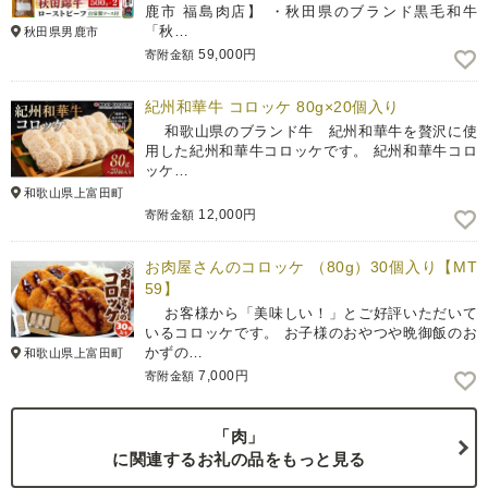
鹿市 福島肉店】 ・秋田県のブランド黒毛和牛
「秋…
秋田県男鹿市
59,000円
寄附金額
紀州和華牛 コロッケ 80g×20個入り
和歌山県のブランド牛 紀州和華牛を贅沢に使
用した紀州和華牛コロッケです。 紀州和華牛コロ
ッケ…
和歌山県上富田町
12,000円
寄附金額
お肉屋さんのコロッケ （80g）30個入り【MT
59】
お客様から「美味しい！」とご好評いただいて
いるコロッケです。 お子様のおやつや晩御飯のお
かずの…
和歌山県上富田町
7,000円
寄附金額
「肉」
に関連するお礼の品をもっと見る