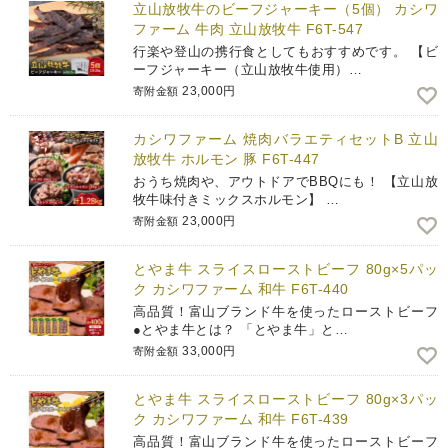
立山放牧牛のビーフジャーキー（5個） カシワ
ファーム 牛肉 立山放牧牛 F6T-547
行楽や登山の携行食としてもおすすめです。 【ビ
ーフジャーキー（立山放牧牛使用）…
23,000円
寄附金額
カシワファーム 焼肉バラエティセットB 立山
放牧牛 ホルモン 豚 F6T-447
おうち焼肉や、アウトドアでBBQにも！ 【立山放
牧牛味付きミックスホルモン】 …
23,000円
寄附金額
とやま牛 スライスローストビーフ 80g×5パッ
ク カシワファーム 和牛 F6T-440
高品質！富山ブランド牛を使ったローストビーフ
●とやま牛とは？ 「とやま牛」と…
33,000円
寄附金額
とやま牛 スライスローストビーフ 80g×3パッ
ク カシワファーム 和牛 F6T-439
高品質！富山ブランド牛を使ったローストビーフ