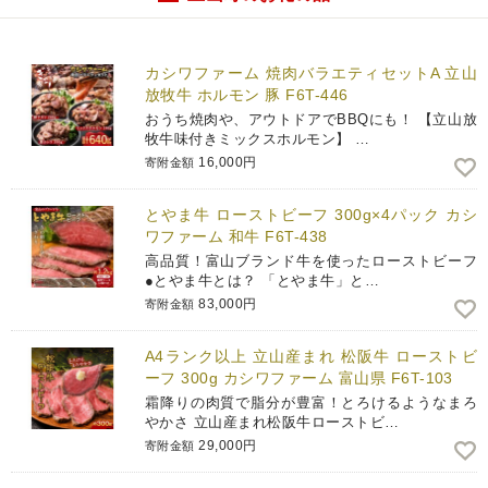
カシワファーム 焼肉バラエティセットA 立山
放牧牛 ホルモン 豚 F6T-446
おうち焼肉や、アウトドアでBBQにも！ 【立山放
牧牛味付きミックスホルモン】 …
16,000円
寄附金額
とやま牛 ローストビーフ 300g×4パック カシ
ワファーム 和牛 F6T-438
高品質！富山ブランド牛を使ったローストビーフ
●とやま牛とは？ 「とやま牛」と…
83,000円
寄附金額
A4ランク以上 立山産まれ 松阪牛 ローストビ
ーフ 300g カシワファーム 富山県 F6T-103
霜降りの肉質で脂分が豊富！とろけるようなまろ
やかさ 立山産まれ松阪牛ローストビ…
29,000円
寄附金額