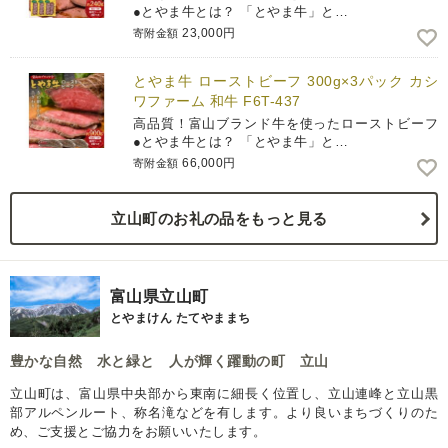
●とやま牛とは？ 「とやま牛」と…
23,000円
寄附金額
とやま牛 ローストビーフ 300g×3パック カシ
ワファーム 和牛 F6T-437
高品質！富山ブランド牛を使ったローストビーフ
●とやま牛とは？ 「とやま牛」と…
66,000円
寄附金額
立山町のお礼の品をもっと見る
富山県立山町
とやまけん たてやままち
豊かな自然 水と緑と 人が輝く躍動の町 立山
立山町は、富山県中央部から東南に細長く位置し、立山連峰と立山黒
部アルペンルート、称名滝などを有します。より良いまちづくりのた
め、ご支援とご協力をお願いいたします。