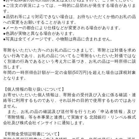
●ご注文の状況によっては、一時的に品切れが発生する場合がありま
す。
●品切れ等により対応できない場合は、お待ちいただくか他のお礼の品
への変更をお願いすることがあります。
●メーカーの都合により仕様などが変更される場合があります。
●色調が実物と異なる場合があります。
●写真は全てイメージです。小物類は商品に含まれません。
寄附をいただいた方へのお礼の品につきまして、寄附とは対価を求め
ない行為であり、お礼の品についてもご寄附をいただいた対価ではな
く別途の行為であるという考え方に基づき、お礼の品は一時所得に該
当します。
年間の一時所得合計額が一定の金額(50万円)を超えた場合は課税対象
となります。
【個人情報の取り扱いについて】
お寄せいただいた個人情報は、寄附金の受付及び入金に係る確認・連
絡等に利用するものであり、それ以外の目的で使用するものではあり
ません。
また、お礼の品の確認及び送付等を行うため「申込者情報」及び
「寄附情報」等を本事業と連携して実施する 北陸銀行・リンベル株式
会社及び株式会社インサイトに通知します。
【寄附金受領証明書について】