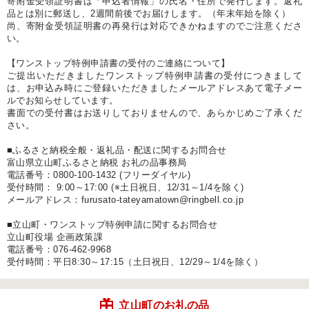
寄附金受領証明書は「申込者情報」の氏名・住所で発行します。返礼
品とは別に郵送し、2週間前後でお届けします。（年末年始を除く）
尚、寄附金受領証明書の再発行は対応できかねますのでご注意くださ
い。
【ワンストップ特例申請書の受付のご連絡について】
ご提出いただきましたワンストップ特例申請書の受付につきまして
は、お申込み時にご登録いただきましたメールアドレスあて電子メー
ルでお知らせしています。
書面での受付書はお送りしておりませんので、あらかじめご了承くだ
さい。
■ふるさと納税全般・返礼品・配送に関するお問合せ
富山県立山町ふるさと納税 お礼の品事務局
電話番号：0800-100-1432 (フリーダイヤル)
受付時間： 9:00～17:00 (※土日祝日、12/31～1/4を除く)
メールアドレス：furusato-tateyamatown@ringbell.co.jp
■立山町・ワンストップ特例申請に関するお問合せ
立山町役場 企画政策課
電話番号：076-462-9968
受付時間：平日8:30～17:15（土日祝日、12/29～1/4を除く）
立山町のお礼の品