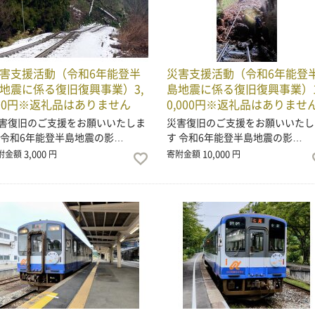
害支援活動（令和6年能登半
災害支援活動（令和6年能登
地震に係る復旧復興事業）3,
島地震に係る復旧復興事業）
00円※返礼品はありません
0,000円※返礼品はありませ
害復旧のご支援をお願いいたしま
災害復旧のご支援をお願いいたし
 令和6年能登半島地震の影…
す 令和6年能登半島地震の影…
3,000
10,000
附金額
円
寄附金額
円