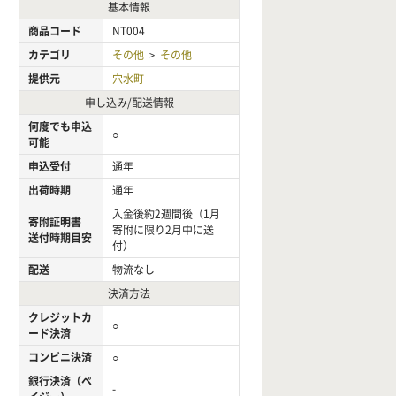
基本情報
商品コード
NT004
カテゴリ
その他
その他
>
提供元
穴水町
申し込み/配送情報
何度でも申込
○
可能
申込受付
通年
出荷時期
通年
入金後約2週間後（1月
寄附証明書
寄附に限り2月中に送
送付時期目安
付）
配送
物流なし
決済方法
クレジットカ
○
ード決済
コンビニ決済
○
銀行決済（ペ
-