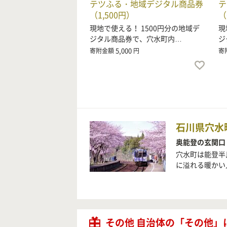
テツふる・地域デジタル商品券
テ
（1,500円）
（
現地で使える！ 1500円分の地域デ
現
ジタル商品券で、穴水町内…
ジ
5,000
寄附金額
円
寄
石川県穴水
奥能登の玄関口
穴水町は能登半
に溢れる暖かい
その他 自治体の「その他」