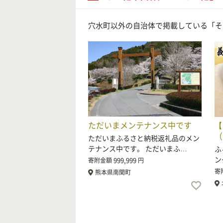
穴水町以外の自治体で掲載している「そ
ただいまメンテナンス中です
【
（
ただいまふるさと納税返礼品のメン
テナンス中です。 ただいまふ…
ふ
ン
999,999
寄附金額
円
寄
熊本県南関町