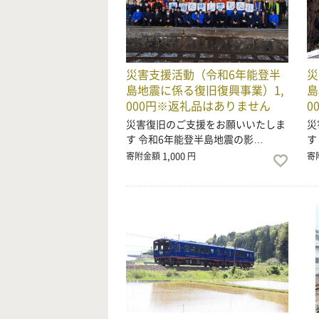
災害支援活動（令和6年能登半
災
島地震に係る復旧復興事業）1,
島
000円※返礼品はありません
0
災害復旧のご支援をお願いいたしま
災
す 令和6年能登半島地震の影…
す
1,000
寄附金額
円
寄