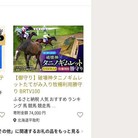
テ
【御守り】破壊神タニノギムレ
ットたてがみ入り牧柵利用勝守
り BRTV100
キ
ふるさと納税 人気 おすすめ ランキ
ング 馬 競馬 競走馬 …
74,000
寄附金額
円
北海道平取町
その他」に関連するお礼の品をもっと見る