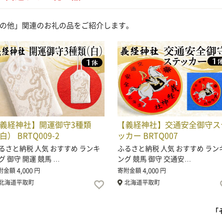
の他」関連のお礼の品をご紹介します。
義経神社】開運御守3種類
【義経神社】交通安全御守ス
白） BRTQ009-2
ッカー BRTQ007
るさと納税 人気 おすすめ ランキ
ふるさと納税 人気 おすすめ ラン
グ 御守 開運 競馬 …
ング 競馬 御守 交通安…
4,000
4,000
附金額
円
寄附金額
円
北海道平取町
北海道平取町
「