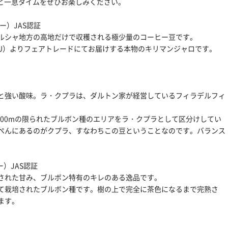
ッと一息タイムをぜひお楽しみください。
ー）JAS認証
ルシャ地方の高地だけで収穫される極少量のコーヒー豆です。
CU）よりフェアトレードにてお届けする本物のキリマンジャロです。
と強い酸味。ラ・クプラは、ダルトン家が経営しているフィラデルフィ
2100mの限られたブルボン種のエリアをラ・クプラとして区分けしてい
ぺんにあるのがクプラ、すなわちこの豆ということなのです。バランス
）JAS認証
された甘み、ブルボン特有のキレのある逸品です。
て栽培されたブルボン種です。樹の上で完全に茶色になるまで完熟さ
ます。