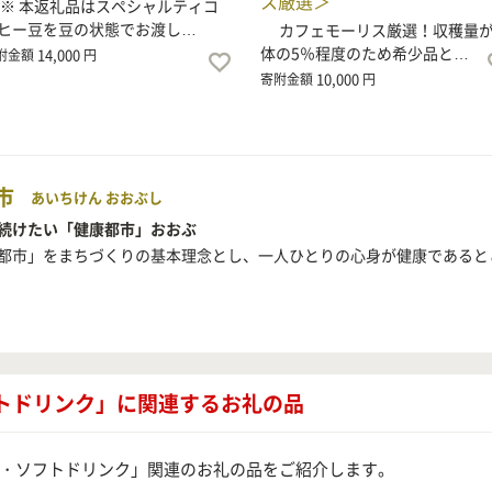
ス厳選＞
 本返礼品はスペシャルティコ
ヒー豆を豆の状態でお渡し…
カフェモーリス厳選！収穫量
体の5％程度のため希少品と…
14,000
附金額
円
10,000
寄附金額
円
市
あいちけん おおぶし
続けたい「健康都市」おおぶ
都市」をまちづくりの基本理念とし、一人ひとりの心身が健康であると
フトドリンク」に関連するお礼の品
・ソフトドリンク」関連のお礼の品をご紹介します。