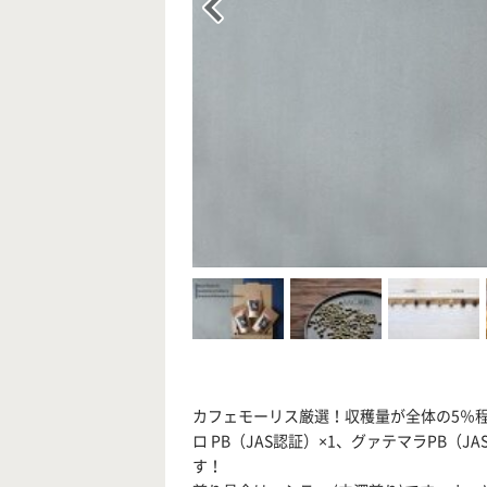
カフェモーリス厳選！収穫量が全体の5％
ロ PB（JAS認証）×1、グァテマラPB（
す！