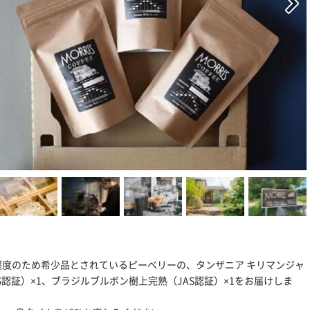
程度のため希少品とされているピーベリーの、タンザニア キリマンジャ
JAS認証）×1、ブラジルブルボン樹上完熟（JAS認証）×1をお届けしま