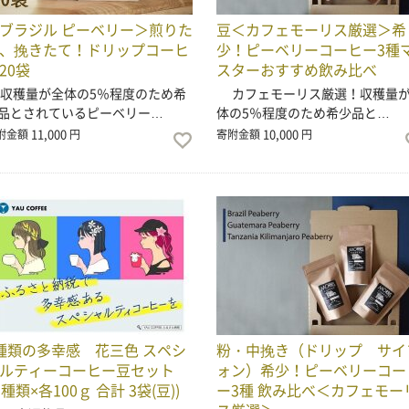
ブラジル ピーベリー＞煎りた
豆＜カフェモーリス厳選＞希
、挽きたて！ドリップコーヒ
少！ピーベリーコーヒー3種
20袋
スターおすすめ飲み比べ
穫量が全体の5％程度のため希
カフェモーリス厳選！収穫量
品とされているピーベリー…
体の5％程度のため希少品と…
11,000
10,000
附金額
円
寄附金額
円
種類の多幸感 花三色 スペシ
粉・中挽き（ドリップ サイ
ャルティーコーヒー豆セット
ォン）希少！ピーベリーコー
 3種類×各100ｇ 合計 3袋(豆))
ー3種 飲み比べ＜カフェモー