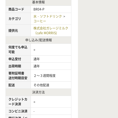
基本情報
商品コード
BR04-P
水・ソフトドリンク
>
カテゴリ
コーヒー
株式会社ガレージミルク
提供元
（cafe MORRIS)
申し込み/配送情報
何度でも申込
○
可能
申込受付
通年
出荷時期
通年
寄附証明書
２～３週間程度
送付時期目安
配送
その他配達
決済方法
クレジットカ
○
ード決済
コンビニ決済
-