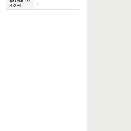
銀行決済（ペ
-
イジー）