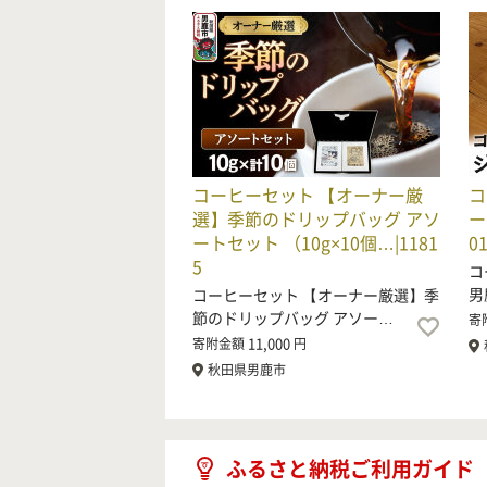
コーヒーセット 【オーナー厳
コ
選】季節のドリップバッグ アソ
ー
ートセット （10g×10個…|1181
0
5
コ
男
コーヒーセット 【オーナー厳選】季
節のドリップバッグ アソー…
寄
11,000
寄附金額
円
秋田県男鹿市
ふるさと納税ご利用ガイド