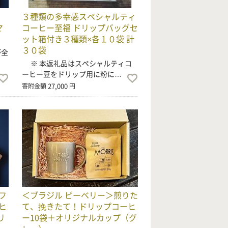
３種類の多幸感スペシャルティ
マ
コーヒー至福 ドリップバッグセ
ット箱付き３種類×各１０袋 計
３０袋
が全
※ 本返礼品はスペシャルティコ
ーヒー豆をドリップ用に粉に…
27,000
寄附金額
円
フ
＜ブラジル ピーベリー＞煎りた
ヒ
て、挽きたて！ドリップコーヒ
リ
ー10袋＋オリジナルカップ（グ