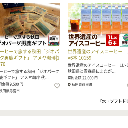
ーヒーで旅する秋田「ジオパ
世界遺産のアイスコーヒー 1
ク男鹿ギフト」 アメヤ珈琲|1
×6本|10159
170
世界遺産のアイスコーヒー 1L×
秋田県と青森県にまたが…
ーヒーで旅する秋田「ジオパーク
鹿ギフト」 アメヤ珈琲 秋…
22,000
寄附金額
円
9,500
附金額
円
秋田県藤里町
秋田県男鹿市
「水・ソフトド