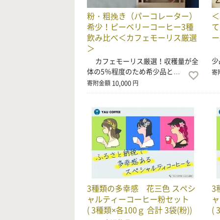
粉・粗挽き（パーコレーター）
＜
希少！ピーベリーコーヒー3種
て
飲み比べ＜カフェモーリス厳選
ー
＞
収
少
カフェモーリス厳選！収穫量が全
体の5％程度のため希少品と…
寄
10,000
寄附金額
円
3種類の多幸感 花三色 スペシ
3
ャルティーコーヒー粉セット
( 3種類×各100ｇ 合計 3袋(粉))
(