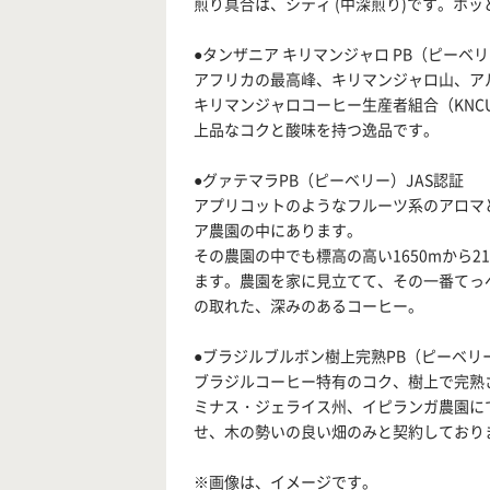
煎り具合は、シティ (中深煎り)です。ホ
●タンザニア キリマンジャロ PB（ピーベリ
アフリカの最高峰、キリマンジャロ山、ア
キリマンジャロコーヒー生産者組合（KN
上品なコクと酸味を持つ逸品です。
●グァテマラPB（ピーベリー）JAS認証
アプリコットのようなフルーツ系のアロマ
ア農園の中にあります。
その農園の中でも標高の高い1650mから
ます。農園を家に見立てて、その一番てっ
の取れた、深みのあるコーヒー。
●ブラジルブルボン樹上完熟PB（ピーベリー
ブラジルコーヒー特有のコク、樹上で完熟
ミナス・ジェライス州、イピランガ農園に
せ、木の勢いの良い畑のみと契約しており
※画像は、イメージです。