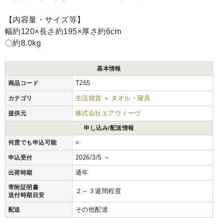
【内容量・サイズ等】
幅約120×長さ約195×厚さ約6cm
〇約8.0kg
基本情報
T265
商品コード
生活雑貨
タオル・寝具
カテゴリ
>
株式会社エアウィーヴ
提供元
申し込み/配送情報
○
何度でも申込可能
2026/3/5 ～
申込受付
通年
出荷時期
寄附証明書
２～３週間程度
送付時期目安
その他配達
配送