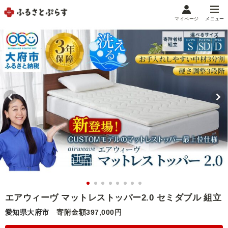
マイページ
メニュー
マイメニュー
マイページ
お気に入り
閲覧履歴
メニュー
お礼の品から探す
お礼の品をカテゴリや金額で絞り込み
自治体から探す
ランキング
エアウィーヴ マットレストッパー2.0 セミダブル 組立
愛知県大府市
寄附金額397,000円
特集・おすすめ