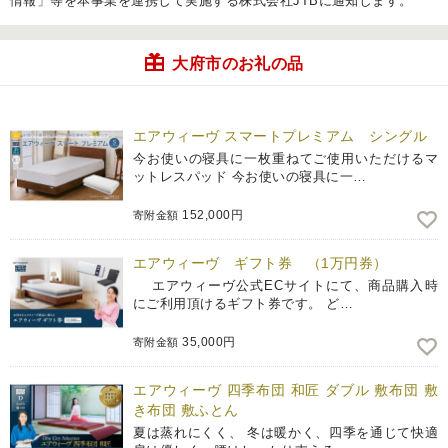
情報」等を本事業を連携して実施する株式会社JTBに通知します。
大府市のお礼の品
エアウィーヴ スマートプレミアム シングル
今お使いの寝具に一枚重ねてご使用いただけるマ
ットレスパッド 今お使いの寝具に一…
152,000円
寄附金額
エアウィーヴ ギフト券 （1万円券）
エアウィーヴ公式ECサイトにて、商品購入時
にご利用頂けるギフト券です。 ど…
35,000円
寄附金額
エアウィーヴ 四季布団 和匠 ダブル 敷布団 敷
き布団 敷ふとん
夏は蒸れにくく、 冬は暖かく、四季を通じて快適