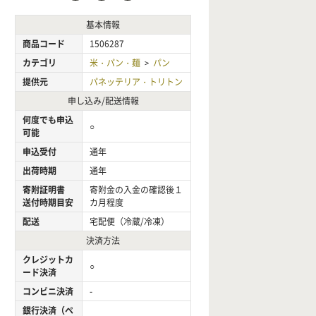
基本情報
商品コード
1506287
カテゴリ
米・パン・麺
パン
>
提供元
パネッテリア・トリトン
申し込み/配送情報
何度でも申込
○
可能
申込受付
通年
出荷時期
通年
寄附証明書
寄附金の入金の確認後１
送付時期目安
カ月程度
配送
宅配便（冷蔵/冷凍）
決済方法
クレジットカ
○
ード決済
コンビニ決済
-
銀行決済（ペ