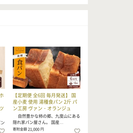
ホ
【定期便 全6回 毎月発送】 国
産小麦 使用 湯種食パン 2斤 パ
ツ
ン工房 ヴァン・オランジュ
自然豊かな柿の郷、九度山にある
隠れ家パン屋さん。 国産…
パン
21,000
寄附金額
円