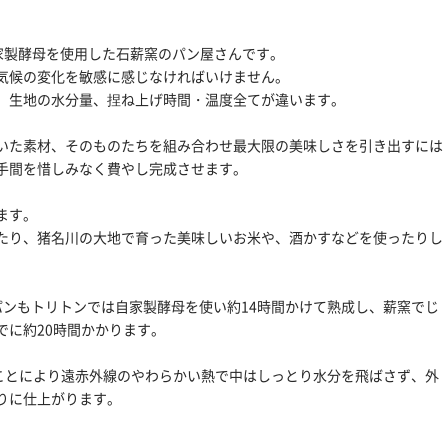
家製酵母を使用した石薪窯のパン屋さんです。
気候の変化を敏感に感じなければいけません。
、生地の水分量、捏ね上げ時間・温度全てが違います。
いた素材、そのものたちを組み合わせ最大限の美味しさを引き出すには
手間を惜しみなく費やし完成させます。
ます。
たり、猪名川の大地で育った美味しいお米や、酒かすなどを使ったりし
パンもトリトンでは自家製酵母を使い約14時間かけて熟成し、薪窯でじ
でに約20時間かかります。
ることにより遠赤外線のやわらかい熱で中はしっとり水分を飛ばさず、外
りに仕上がります。