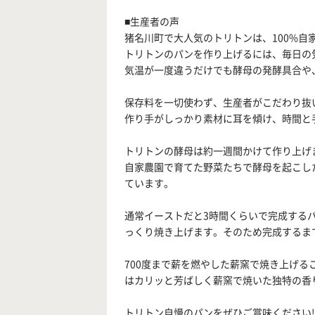
■生産者の声
猪名川町で大人気のトリトンは、100%自
トリトンのパンを作り上げるには、毎日の
気温が一度違うだけでも酵母の発酵具合や
保存料を一切使わず、生産者がこだわり抜
作り手がしっかり素材に耳を傾け、時間と
トリトンの酵母は約一週間かけて作り上げ
自家農園で育てた野菜たちで酵母を起こし
ています。
通常イーストだと3時間くらいで完成する
っくり焼き上げます。そのため完成するま
700度まで薪を燃やした薪窯で焼き上げ
はカリッと芳ばしく薪窯で焼いた独特の香
トリトン自慢のパンをぜひご賞味ください!