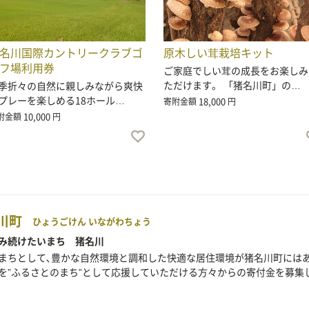
名川国際カントリークラブゴ
原木しい茸栽培キット
フ場利用券
ご家庭でしい茸の成長をお楽しみ
ただけます。 「猪名川町」の…
季折々の自然に親しみながら爽快
プレーを楽しめる18ホール…
18,000
寄附金額
円
10,000
附金額
円
川町
ひょうごけん いながわちょう
み続けたいまち 猪名川
まちとして､豊かな自然環境と調和した快適な居住環境が猪名川町には
を”ふるさとのまち”として応援していただける方々からの寄付金を募集