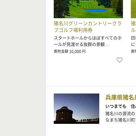
猪名川グリーンカントリークラ
猪
ブゴルフ場利用券
ル
スタートホールからほぼすべてのホ
四
ールが見渡せる抜群の景観 …
に
10,000
寄附金額
円
寄
兵庫県猪名
いつまでも 住
猪名川の源流の
なまち猪名川町