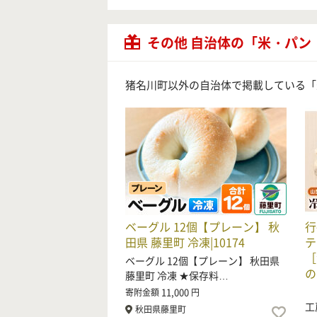
その他 自治体の「米・パン
猪名川町以外の自治体で掲載している「
ベーグル 12個【プレーン】 秋
行
田県 藤里町 冷凍|10174
テ
［
ベーグル 12個【プレーン】 秋田県
の
藤里町 冷凍 ★保存料…
大
11,000
寄附金額
円
工
秋田県藤里町