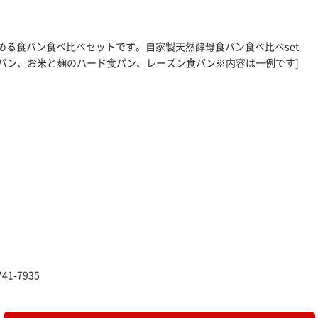
める食パン食べ比べセットです。自家製天然酵母食パン食べ比べset
食パン、お米と麹のハード食パン、レーズン食パン※内容は一例です]
1-7935