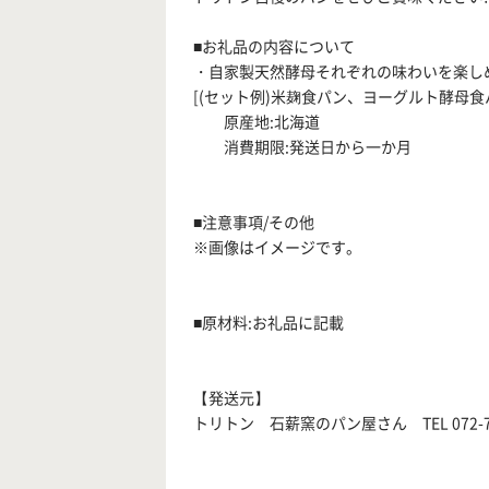
■お礼品の内容について
・自家製天然酵母それぞれの味わいを楽し
[(セット例)米麹食パン、ヨーグルト酵母
原産地:北海道
消費期限:発送日から一か月
■注意事項/その他
※画像はイメージです。
■原材料:お礼品に記載
【発送元】
トリトン 石薪窯のパン屋さん TEL 072-74