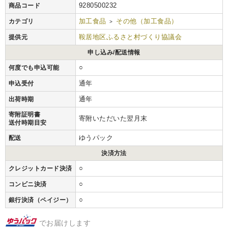
9280500232
商品コード
加工食品
その他（加工食品）
カテゴリ
>
鞍居地区ふるさと村づくり協議会
提供元
申し込み/配送情報
○
何度でも申込可能
通年
申込受付
通年
出荷時期
寄附証明書
寄附いただいた翌月末
送付時期目安
ゆうパック
配送
決済方法
○
クレジットカード決済
○
コンビニ決済
○
銀行決済（ペイジー）
でお届けします