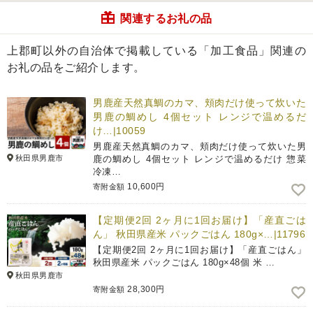
関連するお礼の品
上郡町以外の自治体で掲載している「加工食品」関連の
お礼の品をご紹介します。
男鹿産天然真鯛のカマ、頬肉だけ使って炊いた
男鹿の鯛めし 4個セット レンジで温めるだ
け…|10059
男鹿産天然真鯛のカマ、頬肉だけ使って炊いた男
秋田県男鹿市
鹿の鯛めし 4個セット レンジで温めるだけ 惣菜
冷凍…
10,600円
寄附金額
【定期便2回 2ヶ月に1回お届け】「産直ごは
ん」 秋田県産米 パックごはん 180g×…|11796
【定期便2回 2ヶ月に1回お届け】「産直ごはん」
秋田県産米 パックごはん 180g×48個 米 …
秋田県男鹿市
28,300円
寄附金額