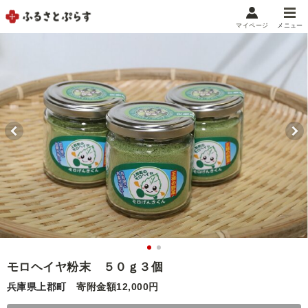
マイページ
メニュー
マイメニュー
マイページ
お気に入り
閲覧履歴
メニュー
お礼の品から探す
お礼の品をカテゴリや金額で絞り込み
自治体から探す
ランキング
モロヘイヤ粉末 ５０ｇ３個
兵庫県上郡町
寄附金額12,000円
特集・おすすめ