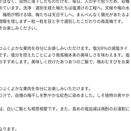
ではなく、自然に落下したものだけを、毎日、人の手で拾うため、収穫
めています。洗浄・選別を経た梅たちは塩漬けの工程へ。天候や梅の水
。梅雨が明ける頃、梅たちは天日干しへ。まんべんなく陽光があたるよ
間暇を惜しまず一粒一粒を目と手で選別したこだわりの南高梅です。
ぞお楽しみください。
つふくよかな果肉を存分にお楽しみいただけます。塩分8％の減塩タイ
です。塩分を控えたことにより南高梅本来の美味しさを味わえます。塩
おすすめします。美味しく炊けたあつあつのご飯で、梅おむすびをお楽
つふくよかな果肉を存分にお楽しみいただけます。
り汁で、自慢の梅干しを艷やかな紅色に染めました。しそ独特の爽やか
は、白いご飯とも相思相愛です。また、高めの塩加減は焼酎のお湯割に
なります。