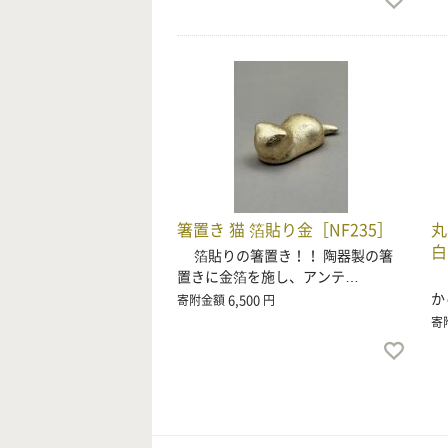
箸置き 猫 箔貼り金［NF235］
丸
白
箔貼りの箸置き！！ 陶器製の箸
置きに金箔を施し、アンテ…
食
か
6,500
寄附金額
円
寄