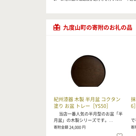
九度山町の寄附のお礼の品
紀州漆器 木製 半月盆 コクタン
抹
塗り お盆 トレー［YS50］
6
当店一番人気の半月型のお盆「半
美
月盆」の木製シリーズです。…
で
24,000
寄附金額
円
寄