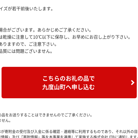
サイズが若干前後いたします。
場合がございます。あらかじめご了承ください。
は乾燥に注意して10℃以下に保存し、お早めにお召し上がり下さい。
ありますので、ご注意下さい。
品質には問題ございません。
こちらのお礼の品で
九度山町へ申し込む
の品をお送りすることはできませんのでご了承ください。
ません。
治体が寄附金の受付及び入金に係る確認・連絡等に利用するものであり、それ以外の
者情報」及び「寄附情報」等を本事業を連携して実施する株式会社JTBに通知します