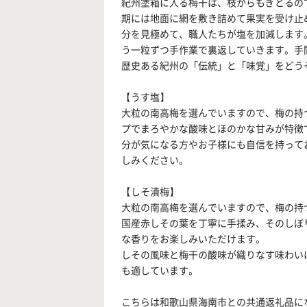
紀州塗箱に入る梅干は、枝からもぎとるの
期には地面に網を敷き詰めて果実を受け止
分を見極めて、職人たちが塩を加減します
う一粒ずつ手作業で裏返していきます。手
歴史ある紀州の「伝統」と「味覚」をどう
【うす塩】
大粒の南高梅を選んでいますので、梅の持
プでまろやかな酸味とほのかな甘みが特徴
分が気になる方やお子様にも自信を持って
しみください。
【しそ漬梅】
大粒の南高梅を選んでいますので、梅の持
国産赤しその葉を丁寧に手揉み、そのしぼ
な香りをお楽しみいただけます。
しその風味と梅干の酸味が織りなす味わい
も適しています。
こちらは和歌山県海南市との共通返礼品に