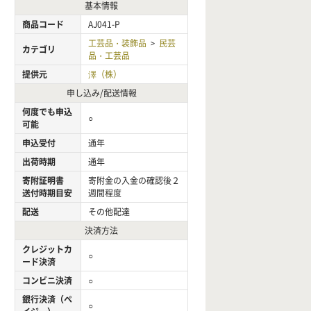
基本情報
商品コード
AJ041-P
工芸品・装飾品
民芸
>
カテゴリ
品・工芸品
提供元
澤（株）
申し込み/配送情報
何度でも申込
○
可能
申込受付
通年
出荷時期
通年
寄附証明書
寄附金の入金の確認後２
送付時期目安
週間程度
配送
その他配達
決済方法
クレジットカ
○
ード決済
コンビニ決済
○
銀行決済（ペ
○