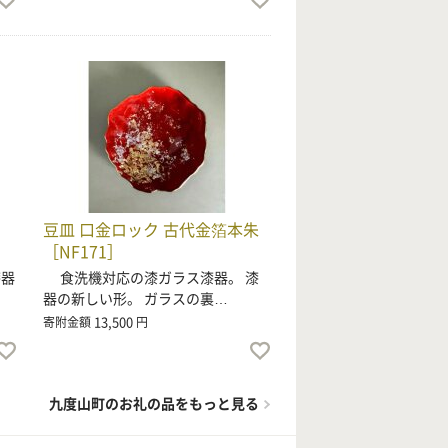
豆皿 口金ロック 古代金箔本朱
［NF171］
漆器
食洗機対応の漆ガラス漆器。 漆
器の新しい形。 ガラスの裏…
13,500
寄附金額
円
九度山町のお礼の品をもっと見る