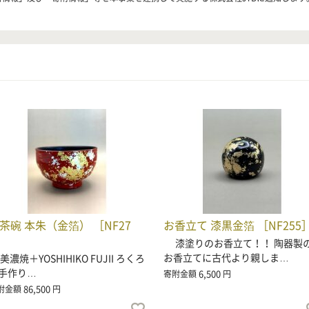
茶碗 本朱（金箔） ［NF27
お香立て 漆黒金箔 ［NF255
］
漆塗りのお香立て！！ 陶器製
お香立てに古代より親しま…
濃焼＋YOSHIHIKO FUJII ろくろ
手作り…
6,500
寄附金額
円
86,500
附金額
円