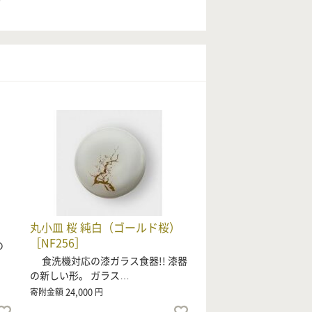
］
丸小皿 桜 純白（ゴールド桜）
［NF256］
の
食洗機対応の漆ガラス食器!! 漆器
の新しい形。 ガラス…
24,000
寄附金額
円