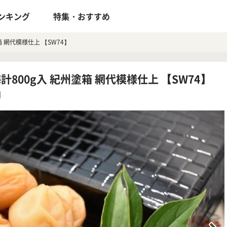
ンキング
特集・おすすめ
 網代模様仕上 【SW74】
800g入 紀州塗箱 網代模様仕上 【SW74】
円