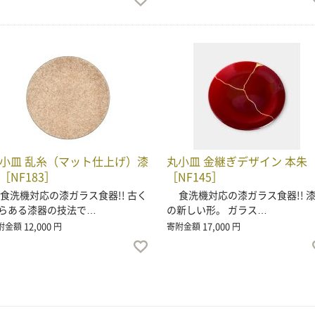
小皿 乱糸（マット仕上げ）漆
丸小皿 金継ぎデザイン 本朱
［NF183］
［NF145］
洗機対応の漆ガラス食器!! 古く
食洗機対応の漆ガラス食器!! 
らある漆器の技法で…
の新しい形。 ガラス…
12,000
17,000
附金額
円
寄附金額
円