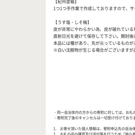
【紀州塗箱】
1つ1つ手作業で作成しておりますので、
【うす塩・しそ梅】
皮が非常にやわらかい為、皮が破れている
直射日光を避けて保存して下さい。開封後
本品には種があり、先が尖っているものが
※白い沈殿物が生じる場合がございますが
・同一自治体内の方からの寄附に対しては、お礼
・寄附完了後のキャンセルは一切受け付けており
1. お寄せ頂いた個人情報は、寄附申込先の自
2. お礼の品の確認及び送付等を行うため「申込