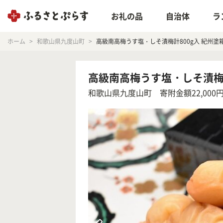
お礼の品
自治体
ラ
ホーム
和歌山県九度山町
高級南高梅うす塩・しそ漬梅計800g入 紀州塗箱
高級南高梅うす塩・しそ漬梅計
和歌山県九度山町
寄附金額22,000