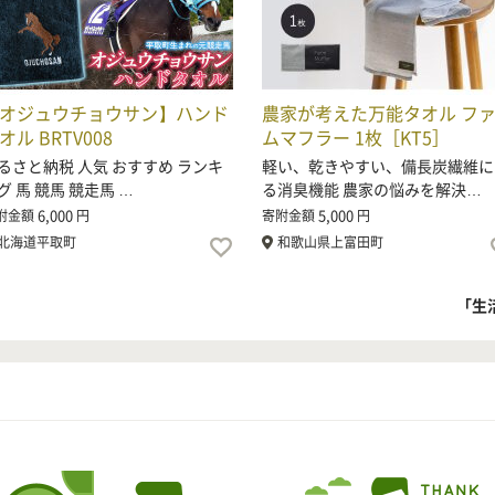
オジュウチョウサン】ハンド
農家が考えた万能タオル フ
オル BRTV008
ムマフラー 1枚［KT5］
るさと納税 人気 おすすめ ランキ
軽い、乾きやすい、備長炭繊維に
グ 馬 競馬 競走馬 …
る消臭機能 農家の悩みを解決…
6,000
5,000
附金額
円
寄附金額
円
北海道平取町
和歌山県上富田町
「生