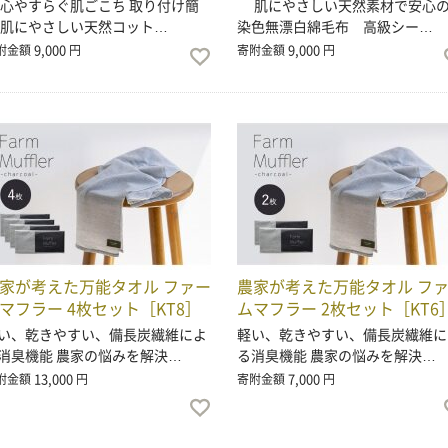
やすらぐ肌ごこち 取り付け簡
肌にやさしい天然素材で安心
 肌にやさしい天然コット…
染色無漂白綿毛布 高級シー…
9,000
9,000
附金額
円
寄附金額
円
家が考えた万能タオル ファー
農家が考えた万能タオル フ
マフラー 4枚セット［KT8］
ムマフラー 2枚セット［KT6
い、乾きやすい、備長炭繊維によ
軽い、乾きやすい、備長炭繊維に
消臭機能 農家の悩みを解決…
る消臭機能 農家の悩みを解決…
13,000
7,000
附金額
円
寄附金額
円