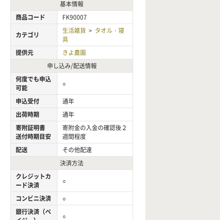
基本情報
商品コード
FK90007
生活雑貨
タオル・寝
>
カテゴリ
具
提供元
きよ農園
申し込み/配送情報
何度でも申込
○
可能
申込受付
通年
出荷時期
通年
寄附証明書
寄附金の入金の確認後２
送付時期目安
週間程度
配送
その他配達
決済方法
クレジットカ
○
ード決済
コンビニ決済
○
銀行決済（ペ
○