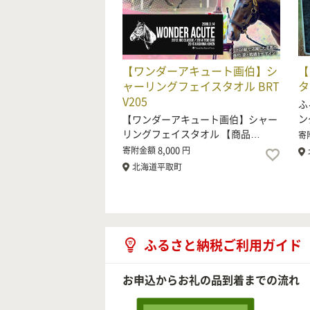
【ワンダーアキュート画伯】シ
【
ャーリングフェイスタオル BRT
タ
V205
ふ
ン
【ワンダーアキュート画伯】シャー
リングフェイスタオル 【商品…
寄
8,000
寄附金額
円
北海道平取町
ふるさと納税ご利用ガイド
お申込からお礼の品到着までの流れ