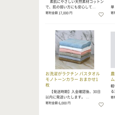
素肌にやさしい天然素材コットン
心
で、肌の弱い方にも安心して…
単
17,000
寄附金額
円
寄
お洗濯がラクチン バスタオル
農
モノトーンカラー おまかせ1
ム
枚
軽
る
【発送時期】入金確認後、30日
以内に発送いたします。 …
寄
6,000
寄附金額
円