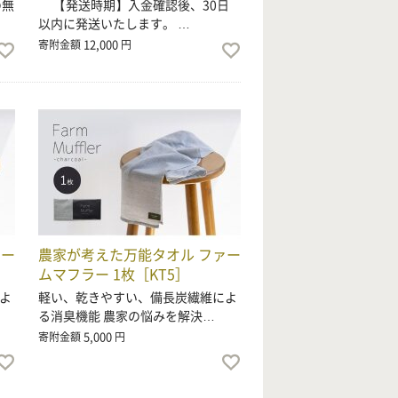
の無
【発送時期】入金確認後、30日
以内に発送いたします。 …
12,000
寄附金額
円
ァー
農家が考えた万能タオル ファー
］
ムマフラー 1枚［KT5］
よ
軽い、乾きやすい、備長炭繊維によ
る消臭機能 農家の悩みを解決…
5,000
寄附金額
円