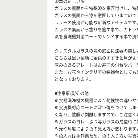
漆器の新しい形。
ガラスの裏面から特殊漆を意匠付けし、特
ガラスの裏面から漆を意匠していますので
ラリーの使用が可能な斬新なアイテムです
ガラスの裏面から塗りを施す事で、カトラ
漆を食洗機対応コートでサンドする事で洗
クリスタルガラスの塊の底面に漆器の美し
こちらは黒い梨地に金色のすすきと月がよ
厚みのあるプレートはお寿司の付台やパー
また、お花やインテリアの装飾台としても
となっております。
■注意事項/その他
※食器洗浄機の機種により耐候性の違いが
※食洗機対応コートに深い傷をつけてしま
くなり、塗膜が剥離しますので、ご注意く
※ガラスのヨレ・ぶつ等ガラスの成型時に
※光や角度により色の見え方が変わります
※色入れは手作業ため、色の入り方が写真