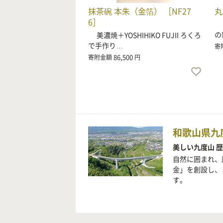
抹茶碗 本朱（金箔） ［NF27
丸
6］
食
の
美濃焼＋YOSHIHIKO FUJII ろくろ
で手作り…
寄
86,500
寄附金額
円
和歌山県九
美しい九度山 
自然に囲まれ、
金」を創設し、
す。