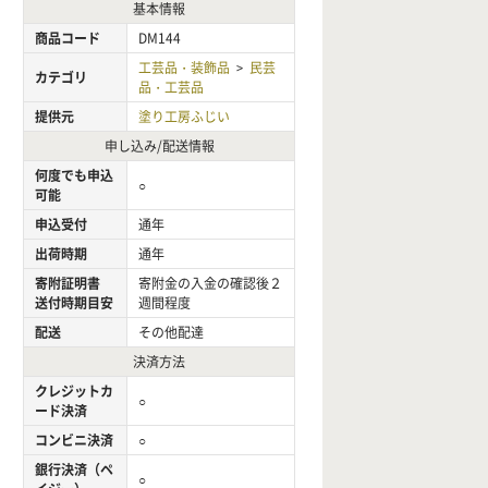
基本情報
商品コード
DM144
工芸品・装飾品
民芸
>
カテゴリ
品・工芸品
提供元
塗り工房ふじい
申し込み/配送情報
何度でも申込
○
可能
申込受付
通年
出荷時期
通年
寄附証明書
寄附金の入金の確認後２
送付時期目安
週間程度
配送
その他配達
決済方法
クレジットカ
○
ード決済
コンビニ決済
○
銀行決済（ペ
○