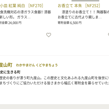
小皿 紅葉 純白 ［NF270］
お香立て 本朱 ［NF252］
洗機対応の漆ガラス食器!! 漆器
漆塗りのお香立て！！ 陶器製
新しい形。 ガラス…
お香立てに古代より親しま…
24,000
6,500
附金額
円
寄附金額
円
度山町
わかやまけん くどやまちょう
歴史に生きる町
歴史の香りが漂う町九度山。この歴史と文化あふれる九度山町を後世に
まちづくりにご協力いただける皆さまから幅広く寄附金を募らせていた