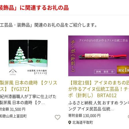
装飾品」に関連するお礼の品
工芸品・装飾品」関連のお礼の品をご紹介します。
製屏風 日本の歳時 【クリス
【限定1個】アイヌのまちの
ス】【YG372】
が作るアイヌ伝統工芸品！チ
ポ（針刺し） BRTA012
州漆器職人が丁寧に仕上げた
製屏風 日本の歳時 【ク…
ふるさと納税 人気 おすすめ ラン
ング アイヌ民芸品 伝統…
31,500
附金額
円
130,000
寄附金額
円
和歌山県上富田町
北海道平取町