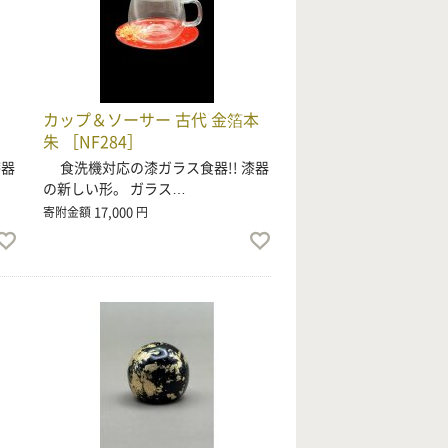
カップ＆ソーサー 古代 金箔本
朱 ［NF284］
漆器
食洗機対応の漆ガラス食器!! 漆器
の新しい形。 ガラス…
17,000
寄附金額
円