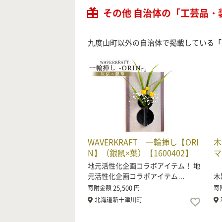
その他 自治体の「工芸品・
九度山町以外の自治体で掲載している「
WAVERKRAFT 一輪挿し【ORI
木
N】（銀鼠×葉）【1600402】
マ
地元活性化企画コラボアイテム！ 地
紀
元活性化企画コラボアイテム…
木
25,500
寄附金額
円
寄
北海道新十津川町