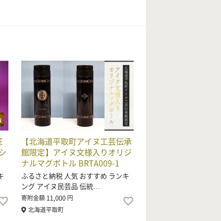
匠
【北海道平取町アイヌ工芸伝承
シ
館限定】アイヌ文様入りオリジ
ナルマグボトル BRTA009-1
キ
ふるさと納税 人気 おすすめ ランキ
ング アイヌ民芸品 伝統…
11,000
寄附金額
円
北海道平取町