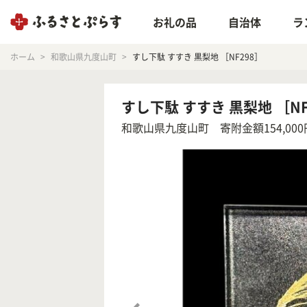
お礼の品
自治体
ラ
ホーム
和歌山県九度山町
すし下駄 すすき 黒梨地 ［NF298］
すし下駄 すすき 黒梨地 ［NF
和歌山県九度山町
寄附金額154,000