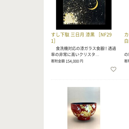
すし下駄 三日月 漆黒 ［NF29
カ
1］
白
食洗機対応の漆ガラス食器!! 透過
食
率の非常に高いクリスタ…
の
154,000
寄附金額
円
寄