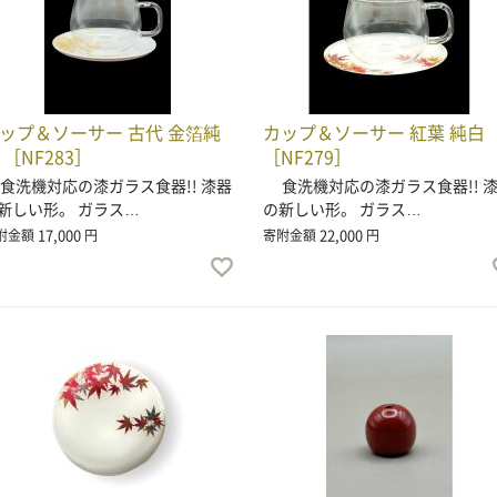
ップ＆ソーサー 古代 金箔純
カップ＆ソーサー 紅葉 純白
 ［NF283］
［NF279］
洗機対応の漆ガラス食器!! 漆器
食洗機対応の漆ガラス食器!! 
新しい形。 ガラス…
の新しい形。 ガラス…
17,000
22,000
附金額
円
寄附金額
円