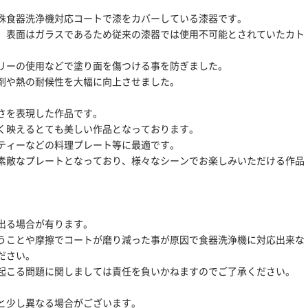
殊食器洗浄機対応コートで漆をカバーしている漆器です。
、表面はガラスであるため従来の漆器では使用不可能とされていたカト
。
リーの使用などで塗り面を傷つける事を防ぎました。
剤や熱の耐候性を大幅に向上させました。
さを表現した作品です。
く映えるとても美しい作品となっております。
ティーなどの料理プレート等に最適です。
素敵なプレートとなっており、様々なシーンでお楽しみいただける作品
出る場合が有ります。
うことや摩擦でコートが磨り減った事が原因で食器洗浄機に対応出来な
ださい。
起こる問題に関しましては責任を負いかねますのでご了承ください。
。
と少し異なる場合がございます。