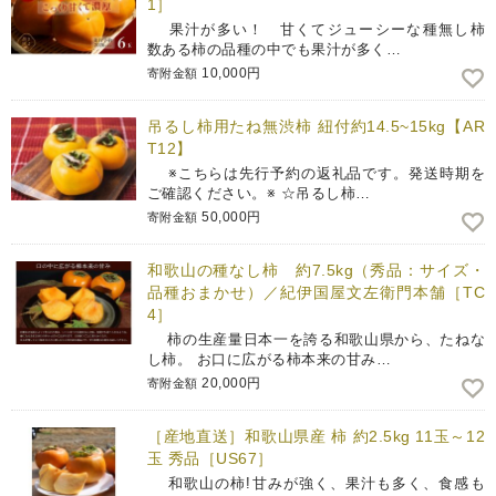
1］
果汁が多い！ 甘くてジューシーな種無し柿
数ある柿の品種の中でも果汁が多く…
10,000円
寄附金額
吊るし柿用たね無渋柿 紐付約14.5~15kg【AR
T12】
※こちらは先行予約の返礼品です。発送時期を
ご確認ください。※ ☆吊るし柿…
50,000円
寄附金額
和歌山の種なし柿 約7.5kg（秀品：サイズ・
品種おまかせ）／紀伊国屋文左衛門本舗［TC
4］
柿の生産量日本一を誇る和歌山県から、たねな
し柿。 お口に広がる柿本来の甘み…
20,000円
寄附金額
［産地直送］和歌山県産 柿 約2.5kg 11玉～12
玉 秀品［US67］
和歌山の柿!甘みが強く、果汁も多く、食感も