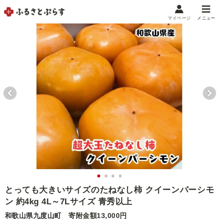
マイページ
メニュー
マイメニュー
マイページ
お気に入り
閲覧履歴
メニュー
お礼の品から探す
お礼の品をカテゴリや金額で絞り込み
自治体から探す
ランキング
とっても大きいサイズのたねなし柿 クイーンパーシモ
ン 約4kg 4L～7Lサイズ 青秀以上
特集・おすすめ
和歌山県九度山町
寄附金額13,000円