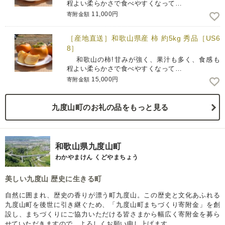
程よい柔らかさで食べやすくなって…
11,000円
寄附金額
［産地直送］和歌山県産 柿 約5kg 秀品［US6
8］
和歌山の柿!甘みが強く、果汁も多く、食感も
程よい柔らかさで食べやすくなって…
15,000円
寄附金額
九度山町のお礼の品をもっと見る
和歌山県九度山町
わかやまけん くどやまちょう
美しい九度山 歴史に生きる町
自然に囲まれ、歴史の香りが漂う町九度山。この歴史と文化あふれる
九度山町を後世に引き継ぐため、「九度山町まちづくり寄附金」を創
設し、まちづくりにご協力いただける皆さまから幅広く寄附金を募ら
せていただきますので、よろしくお願い申し上げます。