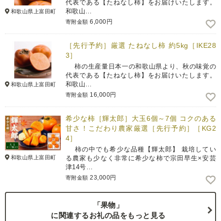
代表である【たねなし柿】をお届けいたします。
和歌山…
和歌山県上富田町
6,000円
寄附金額
［先行予約］厳選 たねなし柿 約5kg［IKE28
3］
柿の生産量日本一の和歌山県より、秋の味覚の
代表である【たねなし柿】をお届けいたします。
和歌山…
和歌山県上富田町
16,000円
寄附金額
希少な柿［輝太郎］大玉6個～7個 コクのある
甘さ！こだわり農家厳選［先行予約］［KG2
4］
柿の中でも希少な品種【輝太郎】 栽培してい
和歌山県上富田町
る農家も少なく非常に希少な柿で宗田早生×安芸
津14号…
23,000円
寄附金額
「果物」
に関連するお礼の品をもっと見る