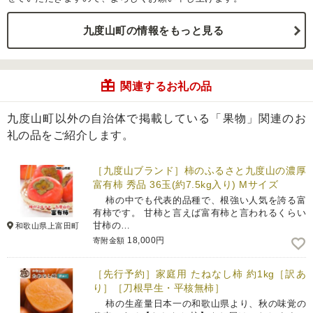
九度山町の情報をもっと見る
関連するお礼の品
九度山町以外の自治体で掲載している「果物」関連のお
礼の品をご紹介します。
［九度山ブランド］柿のふるさと九度山の濃厚
富有柿 秀品 36玉(約7.5kg入り) Mサイズ
柿の中でも代表的品種で、根強い人気を誇る富
有柿です。 甘柿と言えば富有柿と言われるくらい
甘柿の…
和歌山県上富田町
18,000円
寄附金額
［先行予約］家庭用 たねなし柿 約1kg［訳あ
り］［刀根早生・平核無柿］
柿の生産量日本一の和歌山県より、秋の味覚の