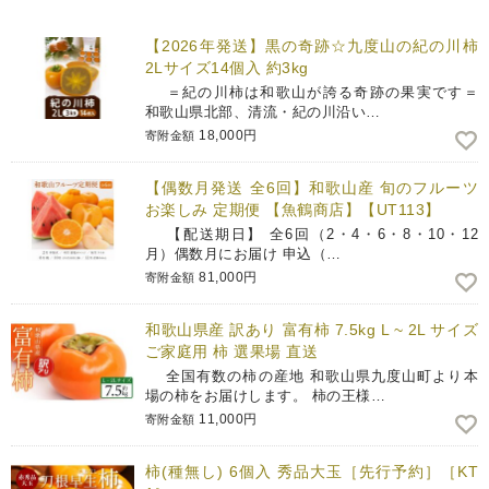
【2026年発送】黒の奇跡☆九度山の紀の川柿
2Lサイズ14個入 約3kg
＝紀の川柿は和歌山が誇る奇跡の果実です＝
和歌山県北部、清流・紀の川沿い…
18,000円
寄附金額
【偶数月発送 全6回】和歌山産 旬のフルーツ
お楽しみ 定期便 【魚鶴商店】【UT113】
【配送期日】 全6回（2・4・6・8・10・12
月）偶数月にお届け 申込（…
81,000円
寄附金額
和歌山県産 訳あり 富有柿 7.5kg L ~ 2L サイズ
ご家庭用 柿 選果場 直送
全国有数の柿の産地 和歌山県九度山町より本
場の柿をお届けします。 柿の王様…
11,000円
寄附金額
柿(種無し) 6個入 秀品大玉［先行予約］［KT