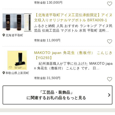
130,000円
寄附金額
【北海道平取町アイヌ工芸伝承館限定】アイヌ
文様入りオリジナルマグボトル BRTA009-1
ふるさと納税 人気 おすすめ ランキング アイヌ民
芸品 伝統工芸品 マグボトル 水筒 平取町 送料…
北海道平取町
11,000円
寄附金額
MAKOTO japan 角花生（敷板付） こんじき
【YG293】
紀州漆器職人が丁寧に仕上げた MAKOTO japa
n 角花生（敷板付） こんじき です。 日…
和歌山県上富田町
31,500円
寄附金額
「工芸品・装飾品」
に関連するお礼の品をもっと見る