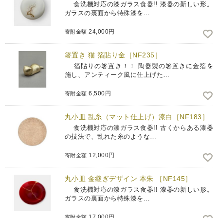
食洗機対応の漆ガラス食器!! 漆器の新しい形。
ガラスの裏面から特殊漆を…
24,000円
寄附金額
箸置き 猫 箔貼り金［NF235］
箔貼りの箸置き！！ 陶器製の箸置きに金箔を
施し、アンティーク風に仕上げた…
6,500円
寄附金額
丸小皿 乱糸（マット仕上げ）漆白［NF183］
食洗機対応の漆ガラス食器!! 古くからある漆器
の技法で、乱れた糸のような…
12,000円
寄附金額
丸小皿 金継ぎデザイン 本朱 ［NF145］
食洗機対応の漆ガラス食器!! 漆器の新しい形。
ガラスの裏面から特殊漆を…
17,000円
寄附金額