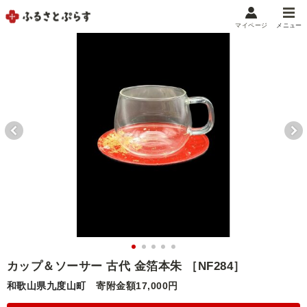
マイページ
メニュー
マイメニュー
マイページ
お気に入り
閲覧履歴
メニュー
お礼の品から探す
お礼の品をカテゴリや金額で絞り込み
自治体から探す
ランキング
カップ＆ソーサー 古代 金箔本朱 ［NF284］
和歌山県九度山町
寄附金額17,000円
特集・おすすめ