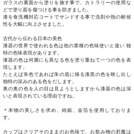
ガラスの裏面から塗りを施す事で、カトラリーの使用な
どで塗り面を傷つける事を防ぎました。
漆を食洗機対応コートでサンドする事で洗剤や熱の耐候
性を大幅に向上させました。
古代から伝わる日本の美色
漆器の世界で使われる色は他の業種の色味使いと違い 独
特の色味表現があります。
漆器の色は何層にも異なる色を塗り重ねて一つの色を表
現します。
たとえば朱色であれば朱の底に移る漆黒の色を映し出し
独特の深みのある色をだします。
奥の奥の色を人の目は見ようとしますから漆器の色は深
いと表現されている理由ですね。
＊本物の美しさを求め、純銀、金箔を使用しておりま
す。
カップはクリアそのままのお色味で、お飲み物の邪魔は