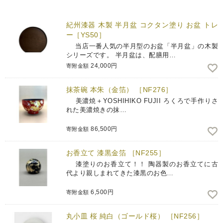
紀州漆器 木製 半月盆 コクタン塗り お盆 トレ
ー［YS50］
当店一番人気の半月型のお盆「半月盆」の木製
シリーズです。 半月盆は、配膳用…
24,000円
寄附金額
抹茶碗 本朱（金箔） ［NF276］
美濃焼＋YOSHIHIKO FUJII ろくろで手作りさ
れた美濃焼きの抹…
86,500円
寄附金額
お香立て 漆黒金箔 ［NF255］
漆塗りのお香立て！！ 陶器製のお香立てに古
代より親しまれてきた漆黒のお色…
6,500円
寄附金額
丸小皿 桜 純白（ゴールド桜） ［NF256］