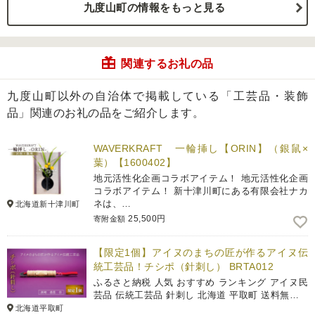
九度山町の情報をもっと見る
関連するお礼の品
九度山町以外の自治体で掲載している「工芸品・装飾
品」関連のお礼の品をご紹介します。
WAVERKRAFT 一輪挿し【ORIN】（銀鼠×
葉）【1600402】
地元活性化企画コラボアイテム！ 地元活性化企画
コラボアイテム！ 新十津川町にある有限会社ナカ
ネは、…
北海道新十津川町
25,500円
寄附金額
【限定1個】アイヌのまちの匠が作るアイヌ伝
統工芸品！チシポ（針刺し） BRTA012
ふるさと納税 人気 おすすめ ランキング アイヌ民
芸品 伝統工芸品 針刺し 北海道 平取町 送料無…
北海道平取町