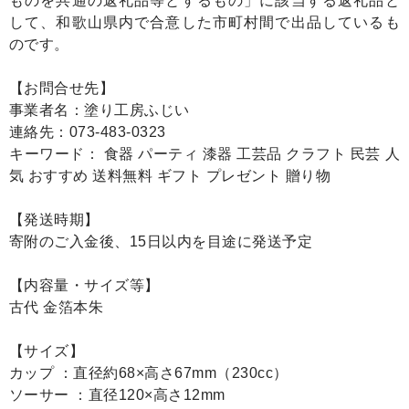
ものを共通の返礼品等とするもの」に該当する返礼品と
して、和歌山県内で合意した市町村間で出品しているも
のです。
【お問合せ先】
事業者名：塗り工房ふじい
連絡先：073-483-0323
キーワード： 食器 パーティ 漆器 工芸品 クラフト 民芸 人
気 おすすめ 送料無料 ギフト プレゼント 贈り物
【発送時期】
寄附のご入金後、15日以内を目途に発送予定
【内容量・サイズ等】
古代 金箔本朱
【サイズ】
カップ ：直径約68×高さ67mm（230cc）
ソーサー ：直径120×高さ12mm