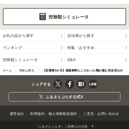
控除額シミュレータ
お礼の品から探す
自治体から探す
ランキング
特集・おすすめ
控除額シミュレータ
Q&A
ホーム
和歌山県九
【定期便3か月】国産飼料にこだわった鶏が産む安全安心の
度山町
『レモン色たまご』60玉
シェアする
ふるさとぷらす公式X
運営会社
利用規約・個人情報取扱規約
ご意見・お問い合わせ
「ふるさとぷらす」ご利用上の注意