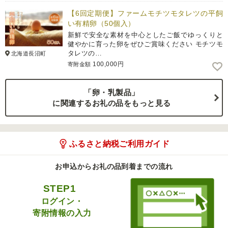
【6回定期便】ファームモチツモタレツの平飼
い有精卵（50個入）
新鮮で安全な素材を中心としたご飯でゆっくりと
健やかに育った卵をぜひご賞味ください モチツモ
タレツの…
北海道長沼町
100,000円
寄附金額
「卵・乳製品」
に関連するお礼の品をもっと見る
ふるさと納税ご利用ガイド
お申込からお礼の品到着までの流れ
STEP1
ログイン・
寄附情報の入力