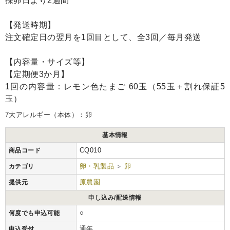
採卵日より2週間
【発送時期】
注文確定日の翌月を1回目として、全3回／毎月発送
【内容量・サイズ等】
【定期便3か月】
1回の内容量：レモン色たまご 60玉（55玉＋割れ保証5
玉）
7大アレルギー（本体）：卵
基本情報
CQ010
商品コード
卵・乳製品
卵
カテゴリ
>
原農園
提供元
申し込み/配送情報
○
何度でも申込可能
通年
申込受付