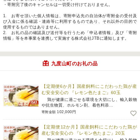
・寄附完了後のキャンセルは一切受け付けておりません。
1. お寄せ頂いた個人情報は、寄附申込先の自治体が寄附金の受付及
び入金に係る確認・連絡等に利用するものであり、それ以外の目的で
使用するものではありません。
2. お礼の品の確認及び送付等を行うため「申込者情報」及び「寄附
情報」等を本事業を連携して実施する株式会社JTBに通知します。
九度山町のお礼の品
【定期便6か月】国産飼料にこだわった鶏が産
む安全安心の 『レモン色たまご』60玉
鶏が健康に過ごせる環境を大切にし、輸入穀物
や抗生物質、ホルモン剤、着色料添…
102,000円
寄附金額
【定期便12か月】国産飼料にこだわった鶏が
産む安全安心の 『レモン色たまご』20玉