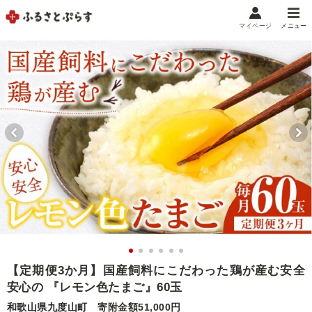
マイページ
メニュー
マイメニュー
マイページ
お気に入り
閲覧履歴
メニュー
お礼の品から探す
お礼の品をカテゴリや金額で絞り込み
自治体から探す
ランキング
【定期便3か月】国産飼料にこだわった鶏が産む安全
安心の 『レモン色たまご』60玉
特集・おすすめ
和歌山県九度山町
寄附金額51,000円