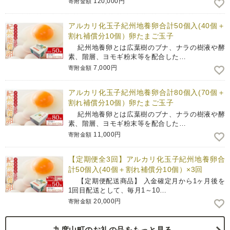
120,000円
寄附金額
アルカリ化玉子紀州地養卵合計50個入(40個＋
割れ補償分10個）卵たまご玉子
紀州地養卵とは広葉樹のブナ、ナラの樹液や酵
素、階層、ヨモギ粉末等を配合した…
7,000円
寄附金額
アルカリ化玉子紀州地養卵合計80個入(70個＋
割れ補償分10個）卵たまご玉子
紀州地養卵とは広葉樹のブナ、ナラの樹液や酵
素、階層、ヨモギ粉末等を配合した…
11,000円
寄附金額
【定期便全3回】アルカリ化玉子紀州地養卵合
計50個入(40個＋割れ補償分10個）×3回
【定期便配送商品】 入金確定月から1ヶ月後を
1回目配送として、毎月1～10…
20,000円
寄附金額
九度山町のお礼の品をもっと見る