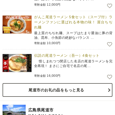
12,000円
寄附金額
がんこ尾道ラーメン 5食セット（スープ付）ラ
ーメンファンに選ばれる本物の味！ 屋台ちぢ
れ麺
最上質のちぢれ麺、スープはたまり醤油に豚の背
油、昆布、小魚節の絶妙なバランス …
10,000円
寄附金額
伝説の尾道ラーメン（吾一）4食セット
惜しまれつつ閉店した名店の尾道ラーメンを完
全再現！ まさにご自宅で名店の尾…
16,000円
寄附金額
尾道市のお礼の品をもっと見る
広島県尾道市