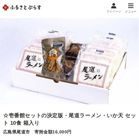
マイページ
メニュー
マイメニュー
マイページ
お気に入り
閲覧履歴
メニュー
お礼の品から探す
お礼の品をカテゴリや金額で絞り込み
自治体から探す
☆壱番館セットの決定版・尾道ラーメン・いか天 セッ
ランキング
ト 10食 箱入り
広島県尾道市
寄附金額16,000円
特集・おすすめ