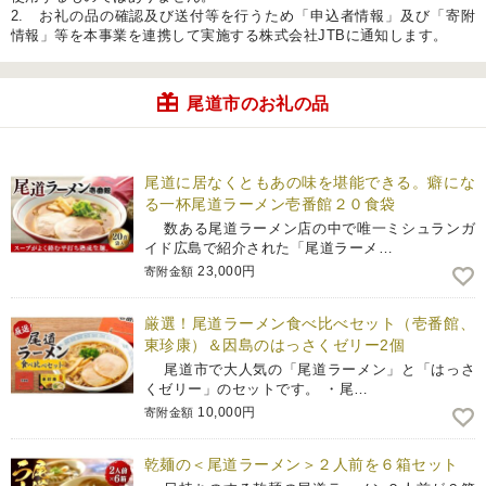
2. お礼の品の確認及び送付等を行うため「申込者情報」及び「寄附
情報」等を本事業を連携して実施する株式会社JTBに通知します。
尾道市のお礼の品
尾道に居なくともあの味を堪能できる。癖にな
る一杯尾道ラーメン壱番館２０食袋
数ある尾道ラーメン店の中で唯一ミシュランガ
イド広島で紹介された「尾道ラーメ…
23,000円
寄附金額
厳選！尾道ラーメン食べ比べセット（壱番館、
東珍康）＆因島のはっさくゼリー2個
尾道市で大人気の「尾道ラーメン」と「はっさ
くゼリー」のセットです。 ・尾…
10,000円
寄附金額
乾麺の＜尾道ラーメン＞２人前を６箱セット