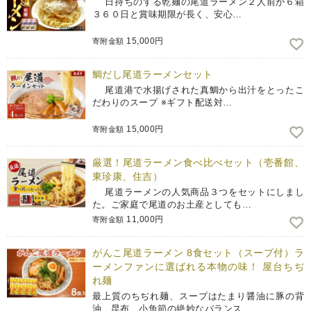
日持ちのする乾麺の尾道ラーメン２人前が６箱
３６０日と賞味期限が長く、安心…
15,000円
寄附金額
鯛だし尾道ラーメンセット
尾道港で水揚げされた真鯛から出汁をとったこ
だわりのスープ ※ギフト配送対…
15,000円
寄附金額
厳選！尾道ラーメン食べ比べセット（壱番館、
東珍康、住吉）
尾道ラーメンの人気商品３つをセットにしまし
た。ご家庭で尾道のお土産としても…
11,000円
寄附金額
がんこ尾道ラーメン 8食セット（スープ付）ラ
ーメンファンに選ばれる本物の味！ 屋台ちぢ
れ麺
最上質のちぢれ麺、スープはたまり醤油に豚の背
油、昆布、小魚節の絶妙なバランス …