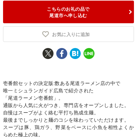
こちらのお礼の品で
ふるさと納税とは
尾道市へ申し込む
控除額シミュレータ
Q&A
お気に入りに追加
壱番館セットの決定版:数ある尾道ラーメン店の中で
唯一ミシュランガイド広島で紹介された
「尾道ラーメン壱番館」。
通販から人気に火がつき、専門店をオープンしました。
自慢はスープがよく絡む平打ち熟成生麺。
最後までしっかりと麺のコシを味わっていただけます。
スープは豚、鶏ガラ、野菜をベースに小魚を相性よくか
らめた極上の味。