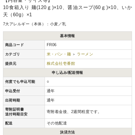
【内容量・サイズ等】
10食箱入り 麺(120ｇ)×10、醤油スープ(60ｇ)×10、いか
天（60g）×1
7大アレルギー（本体）：小麦／乳
基本情報
FR06
商品コード
米・パン・麺
ラーメン
カテゴリ
>
株式会社壱番館
提供元
申し込み/配送情報
○
何度でも申込可能
通年
申込受付
通年
出荷時期
寄附証明書
寄附着金後、2週間程度です。
送付時期目安
その他配達
配送
決済方法