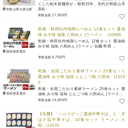
くした柏木製麺所が、昭和15年、先代が和歌山市
高松…
和歌山県九度山町
17,000円
寄附金額
乾燥・秋田比内地鶏らーめん 12食セット 醤油
味 みそ味 塩味 八郎めん [ラーメン …|10099
乾燥・秋田比内地鶏らーめん 12食セット 醤油味
みそ味 塩味 八郎めん [ラーメン 拉麺 即席 …
秋田県男鹿市
9,700円
寄附金額
乾燥・全国こだわり素材ラーメン 25食セット
醤油味 みそ味 塩味 とんこつ味 八郎め…|1010
0
乾燥・全国こだわり素材ラーメン 25食セット 醤
秋田県男鹿市
油味 みそ味 塩味 とんこつ味 八郎めん [ラーメ…
14,800円
寄附金額
【生麺】「いぶりがっこ醤油中華そば」と「ぎ
ばさ塩中華そば」10食セット ラーメン 八
郎…|10101