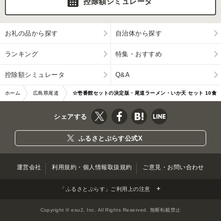
控除額シミュレータ
お礼の品から探す
自治体から探す
ランキング
特集・おすすめ
控除額シミュレータ
Q&A
ホーム
広島県尾道
☆壱番館セットの決定版・尾道ラーメン・いか天 セット 10食
市
箱入り
シェアする
ふるさとぷらす公式X
運営会社
利用規約・個人情報取扱規約
ご意見・お問い合わせ
「ふるさとぷらす」ご利用上の注意
Copyright © esu2, Inc. All Rights Reserved. 無断転載禁止