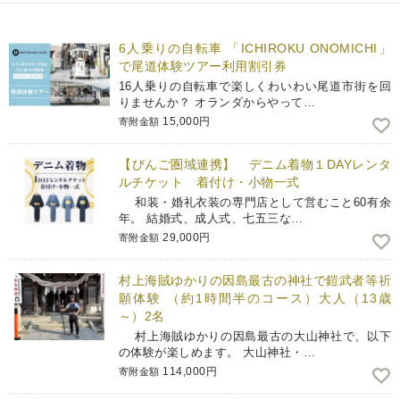
6人乗りの自転車 「ICHIROKU ONOMICHI」
で尾道体験ツアー利用割引券
16人乗りの自転車で楽しくわいわい尾道市街を回
りませんか？ オランダからやって…
15,000円
寄附金額
【びんご圏域連携】 デニム着物１DAYレンタ
ルチケット 着付け・小物一式
和装・婚礼衣装の専門店として営むこと60有余
年。 結婚式、成人式、七五三な…
29,000円
寄附金額
村上海賊ゆかりの因島最古の神社で鎧武者等祈
願体験 （約1時間半のコース）大人（13歳
～）2名
村上海賊ゆかりの因島最古の大山神社で、以下
の体験が楽しめます。 大山神社・…
114,000円
寄附金額