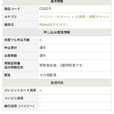
基本情報
CX02-P
商品コード
イベント・チケット
入場券・体験チケット
カテゴリ
>
Rakuoli(ラクオリ）
提供元
申し込み/配送情報
○
何度でも申込可能
通年
申込受付
通年
出荷時期
寄附証明書
寄附着金後、2週間程度です。
送付時期目安
その他配達
配送
決済方法
○
クレジットカード決済
-
コンビニ決済
-
銀行決済（ペイジー）