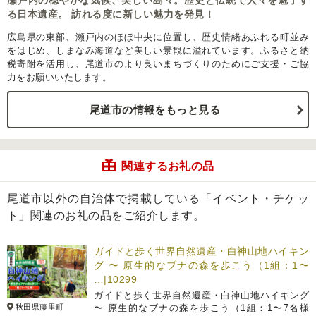
瀬戸内の穏やかな気候、美しい島々。歴史と伝統で人々を魅了す
る日本遺産。 訪れる度に新しい魅力を発見！
広島県の東部、瀬戸内のほぼ中央に位置し、歴史情緒あふれる町並み
をはじめ、しまなみ海道など美しい景観に溢れています。ふるさと納
税寄附を活用し、尾道市のより良いまちづくりのためにご支援・ご協
力をお願いいたします。
尾道市の情報をもっと見る
関連するお礼の品
尾道市以外の自治体で掲載している「イベント・チケッ
ト」関連のお礼の品をご紹介します。
ガイドと歩く世界自然遺産・白神山地ハイキン
グ 〜 原生的なブナの森を歩こう（1組：1〜
…|10299
ガイドと歩く世界自然遺産・白神山地ハイキング
秋田県藤里町
〜 原生的なブナの森を歩こう（1組：1〜7名様