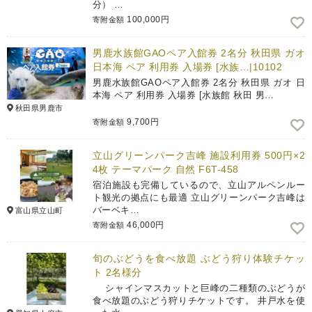
分） …
100,000円
寄附金額
男鹿水族館GAOペア入館券 2名分 秋田県 ガオ
日本海 ペア 利用券 入場券 [水族…|10102
男鹿水族館GAOペア入館券 2名分 秋田県 ガオ 日
本海 ペア 利用券 入場券 [水族館 秋田 男…
秋田県男鹿市
9,700円
寄附金額
立山グリーンパーク吉峰 施設利用券 500円×2
4枚 テーマパーク 自然 F6T-458
宿泊施設も完備しているので、立山アルペンルー
ト観光の拠点にも最適 立山グリーンパーク吉峰は
バーベキ…
富山県立山町
46,000円
寄附金額
旬のぶどうを食べ放題 ぶどう狩り体験チケッ
ト 2名様分
シャインマスカットと巨峰の二種類のぶどうが
食べ放題のぶどう狩りチケットです。 井戸水を使