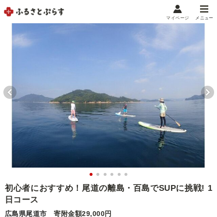
マイページ
メニュー
マイメニュー
マイページ
お気に入り
閲覧履歴
メニュー
お礼の品から探す
お礼の品をカテゴリや金額で絞り込み
自治体から探す
ランキング
初心者におすすめ！尾道の離島・百島でSUPに挑戦! 1
日コース
特集・おすすめ
広島県尾道市
寄附金額29,000円