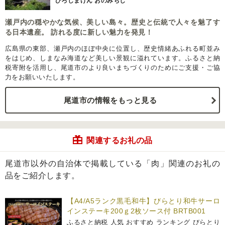
ひろしまけん おのみちし
瀬戸内の穏やかな気候、美しい島々。歴史と伝統で人々を魅了す
る日本遺産。 訪れる度に新しい魅力を発見！
広島県の東部、瀬戸内のほぼ中央に位置し、歴史情緒あふれる町並み
をはじめ、しまなみ海道など美しい景観に溢れています。ふるさと納
税寄附を活用し、尾道市のより良いまちづくりのためにご支援・ご協
力をお願いいたします。
尾道市の情報をもっと見る
関連するお礼の品
尾道市以外の自治体で掲載している「肉」関連のお礼の
品をご紹介します。
【A4/A5ランク黒毛和牛】びらとり和牛サーロ
インステーキ200ｇ2枚ソース付 BRTB001
ふるさと納税 人気 おすすめ ランキング びらとり