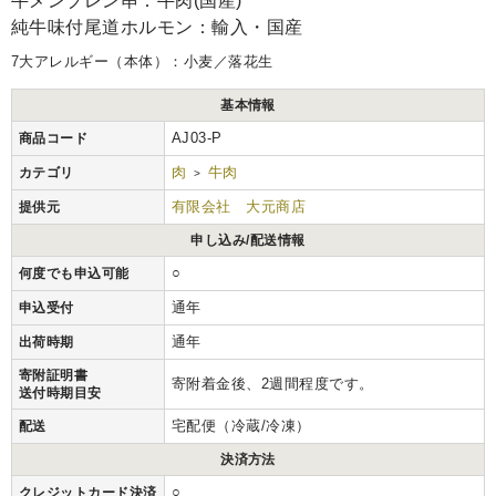
牛メンブレン串：牛肉(国産)
純牛味付尾道ホルモン：輸入・国産
7大アレルギー（本体）：小麦／落花生
基本情報
AJ03-P
商品コード
肉
牛肉
カテゴリ
>
有限会社 大元商店
提供元
申し込み/配送情報
○
何度でも申込可能
通年
申込受付
通年
出荷時期
寄附証明書
寄附着金後、2週間程度です。
送付時期目安
宅配便（冷蔵/冷凍）
配送
決済方法
○
クレジットカード決済