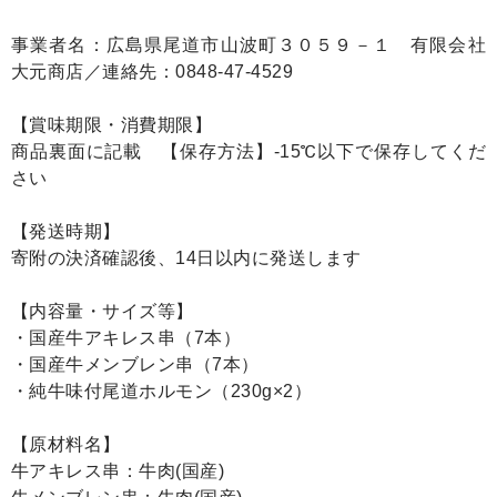
事業者名：広島県尾道市山波町３０５９－１ 有限会社
大元商店／連絡先：0848-47-4529
【賞味期限・消費期限】
商品裏面に記載 【保存方法】-15℃以下で保存してくだ
さい
【発送時期】
寄附の決済確認後、14日以内に発送します
【内容量・サイズ等】
・国産牛アキレス串（7本）
・国産牛メンブレン串（7本）
・純牛味付尾道ホルモン（230g×2）
【原材料名】
牛アキレス串：牛肉(国産)