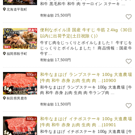
和牛 黒毛和牛 和牛 肉 サーロイン ステーキ …
北海道平取町
25,500円
寄附金額
便利なボイル済 国産 牛すじ 牛筋 2.4kg《30日
以内に出荷予定(土日祝除く)》
牛すじ肉をじっくりとボイルしました！ 牛すじを
じっくりとボイルしました！ 商品情報：国産牛
牛す…
福岡県鞍手町
17,500円
寄附金額
和牛なまはげ ランプステーキ 100g 大進農場
[牛肉 和牛 赤身 お肉 生肉 肉 …|10900
和牛なまはげ ランプステーキ 100g 大進農場 [牛
肉 和牛 赤身 お肉 生肉 肉 牛ランプ肉 …
秋田県男鹿市
11,500円
寄附金額
和牛なまはげ イチボステーキ 100g 大進農場
[牛肉 和牛 赤身 お肉 生肉 肉 …|10901
和牛なまはげ イチボステーキ 100g 大進農場 [牛