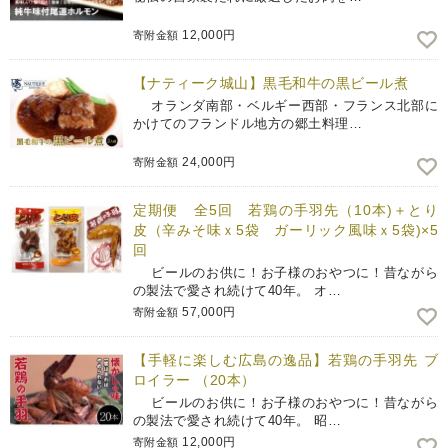
12,000円
寄附金額
【ナティーク城山】黒毛和牛の黒ビール煮
オランダ南部・ベルギー西部・フランス北部に
かけてのフランドル地方の郷土料理…
24,000円
寄附金額
定期便 全5回 若鶏の手羽先（10本)＋とり
皮（辛みそ味ｘ5袋 ガーリック風味ｘ5袋)×5
回
ビールのお供に！お子様のおやつに！昔ながら
の製法で愛され続けて40年。 オ…
57,000円
寄附金額
【手軽に楽しむ広島の逸品】若鶏の手羽先 ブ
ロイラー （20本）
ビールのお供に！お子様のおやつに！昔ながら
の製法で愛され続けて40年。 昭…
12,000円
寄附金額