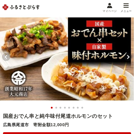
マイページ
メニュー
マイメニュー
マイページ
お気に入り
閲覧履歴
メニュー
お礼の品から探す
お礼の品をカテゴリや金額で絞り込み
自治体から探す
ランキング
国産おでん串と純牛味付尾道ホルモンのセット
広島県尾道市
寄附金額12,000円
特集・おすすめ