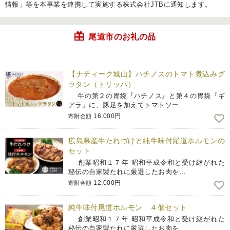
情報」等を本事業を連携して実施する株式会社JTBに通知します。
尾道市のお礼の品
【ナティーク城山】ハチノスのトマト煮込みグ
ラタン（トリッパ）
牛の第２の胃袋『ハチノス』と第４の胃袋『ギ
アラ』に、豚足を加えてトマトソー…
16,000円
寄附金額
広島県産牛たれづけと純牛味付尾道ホルモンの
セット
創業昭和１７年 昭和平成令和と受け継がれた
秘伝の自家製たれに厳選したお肉を…
12,000円
寄附金額
純牛味付尾道ホルモン ４個セット
創業昭和１７年 昭和平成令和と受け継がれた
秘伝の自家製たれに厳選したお肉を…