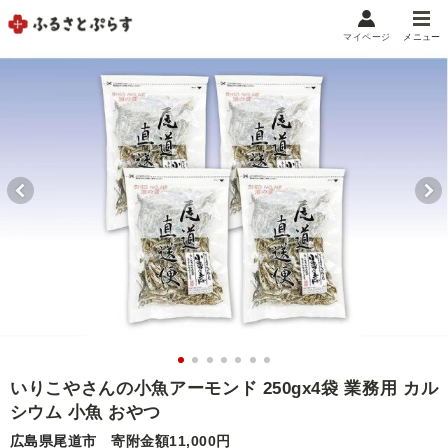
マイページ
メニュー
マイメニュー
マイページ
お気に入り
閲覧履歴
メニュー
お礼の品から探す
お礼の品をカテゴリや金額で絞り込み
自治体から探す
ランキング
いりこやさんの小魚アーモンド 250gx4袋 業務用 カル
シウム 小魚 おやつ
特集・おすすめ
広島県尾道市
寄附金額11,000円