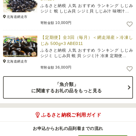
ふるさと納税 人気 おすすめ ランキング しじみ
シジミ 蜆 しじみ貝 シジミ貝 しじみ汁 味噌汁…
北海道網走市
10,000円
寄附金額
【定期便】全3回（毎月）＜網走湖産＞冷凍し
じみ 500g×3 ABE011
ふるさと納税 人気 おすすめ ランキング しじみ
シジミ しじみ貝 蜆 貝 シジミ汁 冷凍 定期便…
北海道網走市
36,000円
寄附金額
「魚介類」
に関連するお礼の品をもっと見る
ふるさと納税ご利用ガイド
お申込からお礼の品到着までの流れ