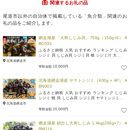
関連するお礼の品
尾道市以外の自治体で掲載している「魚介類」関連のお
礼の品をご紹介します。
網走湖産「大和しじみ貝」750g（150g×5） A
BC035
ふるさと納税 人気 おすすめ ランキング しじみ
シジミ 貝 しじみ貝 シジミ貝 蜆 シジミ汁 大…
北海道網走市
10,000円
寄附金額
北海道網走湖産 ヤマトシジミ（600g × 4P） A
BN003
ふるさと納税 人気 おすすめ ランキング しじみ
シジミ 蜆 貝 しじみ貝 シジミ貝 ヤマトシジミ…
北海道網走市
20,000円
寄附金額
網走湖産 砂出し大和しじみ 1.4kg(200g×7） A
BW116