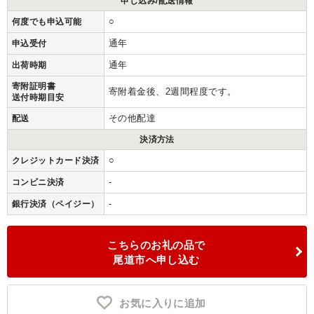
申し込み/配送情報
○
何度でも申込可能
通年
申込受付
通年
出荷時期
寄附証明書
寄附着金後、2週間程度です。
送付時期目安
その他配達
配送
決済方法
○
クレジットカード決済
-
コンビニ決済
-
銀行決済（ペイジー）
こちらのお礼の品で
尾道市へ申し込む
お気に入りに追加