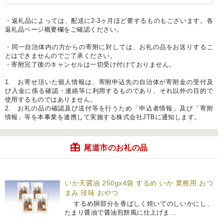
・返礼品によっては、配送に2-3ヶ月ほど要するものもございます。各
返礼品ページ概要欄をご確認ください。
・同一自治体内の方からの寄附に対しては、お礼の品をお送りするこ
とはできませんのでご了承ください。
・寄附完了後のキャンセルは一切受け付けておりません。
1. お寄せ頂いた個人情報は、寄附申込先の自治体が寄附金の受付及
び入金に係る確認・連絡等に利用するものであり、それ以外の目的で
使用するものではありません。
2. お礼の品の確認及び送付等を行うため「申込者情報」及び「寄附
情報」等を本事業を連携して実施する株式会社JTBに通知します。
尾道市のお礼の品
いか天醤油 250gx4袋 するめ いか 業務用 おつ
まみ 珍味 おやつ
するめ胴部分を香ばしく焼いてのしいかにし、
たまり醤油で醤油煎餅風に仕上げま…