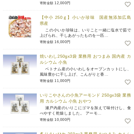
12,000円
寄附金額
【中小 250ｇ】小いか珍味 国産無添加広島
県産
この小いか珍味は、いりこと一緒に塩水で茹で
上げられ、干しあがったものを一匹…
16,000円
寄附金額
焼いわし250gx3袋 業務用 おつまみ 国内産 カ
ルシウム 小魚
ベトナム産の小いわしをオープンカットにし、
風味豊かに干し上げ、こんがりと香…
11,000円
寄附金額
いりこやさんの小魚アーモンド 250gx3袋 業務
用 カルシウム 小魚 おやつ
瀬戸内産のいりこにゴマを加えて味付けし、食
べやすく乾燥しました。 アーモ…
10,000円
寄附金額