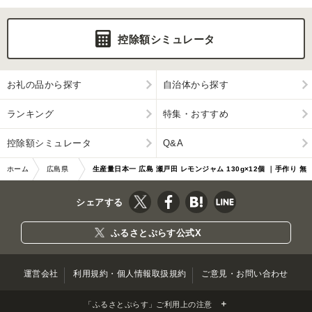
控除額シミュレータ
お礼の品から探す
自治体から探す
ランキング
特集・おすすめ
控除額シミュレータ
Q&A
ホーム
広島県
生産量日本一 広島 瀬戸田 レモンジャム 130g×12個 ｜手作り 無
尾道市
添加 お土産 お取り寄せ
シェアする
ふるさとぷらす公式X
運営会社
利用規約・個人情報取扱規約
ご意見・お問い合わせ
「ふるさとぷらす」ご利用上の注意