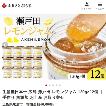
マイページ
メニュー
マイメニュー
マイページ
お気に入り
閲覧履歴
メニュー
お礼の品から探す
お礼の品をカテゴリや金額で絞り込み
自治体から探す
ランキング
生産量日本一 広島 瀬戸田 レモンジャム 130g×12個 ｜
手作り 無添加 お土産 お取り寄せ
特集・おすすめ
広島県尾道市
寄附金額46,000円