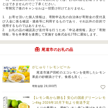
とはできませんのでご了承ください。
・寄附完了後のキャンセルは一切受け付けておりません。
1. お寄せ頂いた個人情報は、寄附申込先の自治体が寄附金の受付及
び入金に係る確認・連絡等に利用するものであり、それ以外の目的で
使用するものではありません。
2. お礼の品の確認及び送付等を行うため「申込者情報」及び「寄附
情報」等を本事業を連携して実施する株式会社JTBに通知します。
尾道市のお礼の品
がじゅり！レモンピール
尾道市瀬戸田町のエコレモンを使用したレモン
果皮の砂糖漬けです。食感も良く、…
28,000円
寄附金額
【レモン島から贈る】安心の国産グリーンレモ
ン4kg 2026年10月下旬より発送予定
もりの農園は、通称”レモン島”と呼ばれる生口