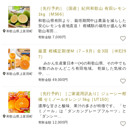
［先行予約］［国産］紀州和歌山 有田レモン
1kg ［MS66］
和歌山県有田より、栽培期間中は農薬を減らした
安心レモンを産地直送！ 柑橘類の栽培が盛んな和
歌山有田…
和歌山県上富田町
7,000円
寄附金額
厳選 柑橘定期便M（7～9月）全3回 ［IKE29
7］
みかん生産量日本一(※)の和歌山県、その中でも
有数のみかんどころ有田地域。 乾燥した気候の
中、…
和歌山県上富田町
49,000円
寄附金額
［先行予約］［ご家庭用訳あり］ジューシー柑
橘 セミノールオレンジ 5kg［UT150］
濃厚な甘さと酸味、果汁の多さが特徴です。 「セ
ミノール」は「ダンカングレープフルーツ」と
「ダンシー…
和歌山県上富田町
12,000円
寄附金額