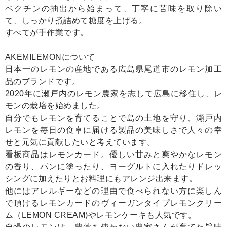
ペクチンの抽出から始まって、丁寧に苦味を取り除い
て、しっかり煮詰めて糖度を上げる。
すべてが手作業です。
AKEMILEMONについて
日本一のレモンの産地である広島県尾道市のレモン加工
品のブランドです。
2020年に瀬戸内のレモン農家を志して広島に移住し、レ
モンの栽培を始めました。
自分でもレモンを育てることで島の土地を守り、瀬戸内
レモンを毎日の食卓に届ける製品の美味しさで人々の幸
せと元気に貢献したいと考えています。
看板商品はレモンカード。優しい甘みと爽やかなレモン
の香り、パンに塗ったり、ヨーグルトに入れたりドレッ
シングに加えたりとお料理にもアレンジ出来ます。
他にはアレルギーなどの理由で食べられない方に楽しん
で頂けるレモンカードのヴィーガンタイプレモンクリー
ム（LEMON CREAM)やレモンケーキも人気です。