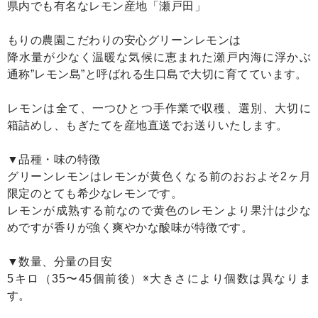
県内でも有名なレモン産地「瀬戸田」
もりの農園こだわりの安心グリーンレモンは
降水量が少なく温暖な気候に恵まれた瀬戸内海に浮かぶ
通称”レモン島”と呼ばれる生口島で大切に育てています。
レモンは全て、一つひとつ手作業で収穫、選別、大切に
箱詰めし、もぎたてを産地直送でお送りいたします。
▼品種・味の特徴
グリーンレモンはレモンが黄色くなる前のおおよそ2ヶ月
限定のとても希少なレモンです。
レモンが成熟する前なので黄色のレモンより果汁は少な
めですが香りが強く爽やかな酸味が特徴です。
▼数量、分量の目安
5キロ（35〜45個前後）※大きさにより個数は異なりま
す。