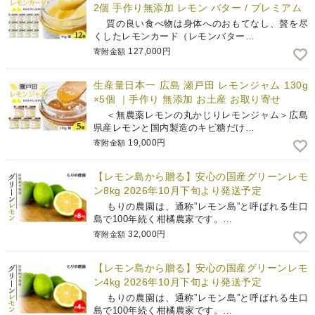
2個 手作り無添加 レモン バター / プレミアム
質の良い食べ物は身体へのおもてなし、贅を尽
くしたレモンカード（レモンバター…
127,000円
寄附金額
生産量日本一 広島 瀬戸田 レモンジャム 130g
×5個 ｜手作り 無添加 お土産 お取り寄せ
＜無農薬レモンの丸かじりレモンジャム＞広島
県産レモンと国内製造のキビ糖だけ…
19,000円
寄附金額
【レモン島から贈る】安心の国産グリーンレモ
ン8kg 2026年10月下旬より発送予定
もりの農園は、通称”レモン島”と呼ばれる生口
島で100年続く柑橘農家です。…
32,000円
寄附金額
【レモン島から贈る】安心の国産グリーンレモ
ン4kg 2026年10月下旬より発送予定
もりの農園は、通称”レモン島”と呼ばれる生口
島で100年続く柑橘農家です。…