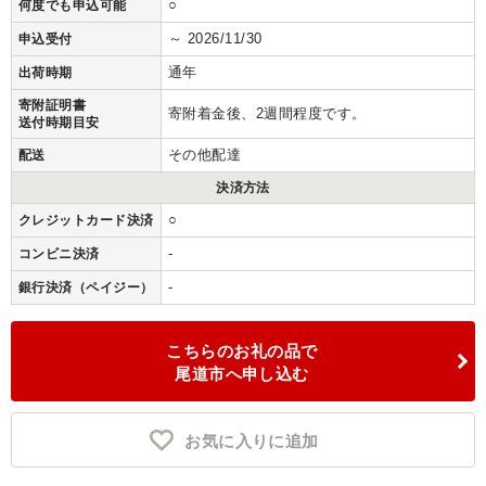
○
何度でも申込可能
～ 2026/11/30
申込受付
通年
出荷時期
寄附証明書
寄附着金後、2週間程度です。
送付時期目安
その他配達
配送
決済方法
○
クレジットカード決済
-
コンビニ決済
-
銀行決済（ペイジー）
こちらのお礼の品で
尾道市へ申し込む
お気に入りに追加