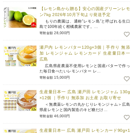
【レモン島から贈る】安心の国産グリーンレモ
ン7kg 2026年10月下旬より発送予定
もりの農園は、通称”レモン島”と呼ばれる生口
島で100年続く柑橘農家です。…
28,000円
寄附金額
瀬戸内 レモンバター120g×3個｜手作り 無添
加 レモンジャム レモンカード 生産量日本一
広島
広島県産農薬不使用レモンと国産バターで作っ
た毎日食べたいレモンバター レ…
15,000円
寄附金額
生産量日本一 広島 瀬戸田 レモンジャム 130g
×12個 ｜手作り 無添加 お土産 お取り寄せ
＜無農薬レモンの丸かじりレモンジャム＞広島
県産レモンと国内製造のキビ糖だけ…
46,000円
寄附金額
生産量日本一 広島 瀬戸田 レモンカード90g×1