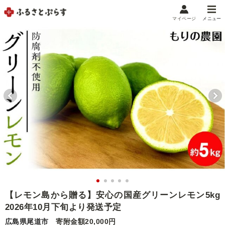
マイページ
メニュー
マイメニュー
マイページ
お気に入り
閲覧履歴
メニュー
お礼の品から探す
お礼の品をカテゴリや金額で絞り込み
自治体から探す
ランキング
【レモン島から贈る】安心の国産グリーンレモン5kg
2026年10月下旬より発送予定
特集・おすすめ
広島県尾道市
寄附金額20,000円