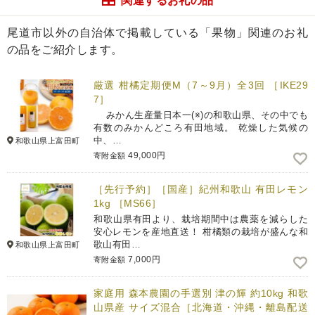
関連するお礼の品
尾道市以外の自治体で掲載している「果物」関連のお礼
の品をご紹介します。
厳選 柑橘定期便M（7～9月）全3回 ［IKE29
7］
みかん生産量日本一(※)の和歌山県、その中でも
有数のみかんどころ有田地域。 乾燥した気候の
中、…
和歌山県上富田町
49,000円
寄附金額
［先行予約］［国産］紀州和歌山 有田レモン
1kg ［MS66］
和歌山県有田より、栽培期間中は農薬を減らした
安心レモンを産地直送！ 柑橘類の栽培が盛んな和
歌山有田…
和歌山県上富田町
7,000円
寄附金額
家庭用 森本農園の手選別 津の輝 約10kg 和歌
山県産 サイズ混合［北海道・沖縄・離島配送