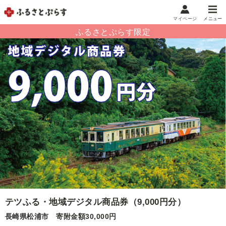
マイページ
メニュー
マイメニュー
マイページ
お気に入り
閲覧履歴
メニュー
お礼の品から探す
お礼の品をカテゴリや金額で絞り込み
自治体から探す
ランキング
テツふる・地域デジタル商品券（9,000円分）
長崎県松浦市
寄附金額30,000円
特集・おすすめ