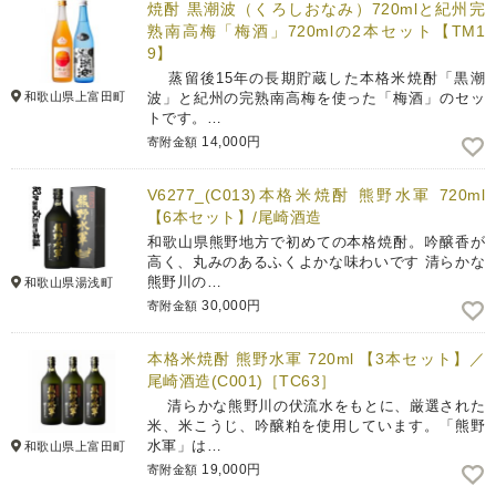
焼酎 黒潮波（くろしおなみ）720mlと紀州完
熟南高梅「梅酒」720mlの2本セット【TM1
9】
蒸留後15年の長期貯蔵した本格米焼酎「黒潮
和歌山県上富田町
波」と紀州の完熟南高梅を使った「梅酒」のセッ
トです。…
14,000円
寄附金額
V6277_(C013)本格米焼酎 熊野水軍 720ml
【6本セット】/尾崎酒造
和歌山県熊野地方で初めての本格焼酎。吟醸香が
高く、丸みのあるふくよかな味わいです 清らかな
熊野川の…
和歌山県湯浅町
30,000円
寄附金額
本格米焼酎 熊野水軍 720ml 【3本セット】／
尾崎酒造(C001)［TC63］
清らかな熊野川の伏流水をもとに、厳選された
米、米こうじ、吟醸粕を使用しています。「熊野
水軍」は…
和歌山県上富田町
19,000円
寄附金額