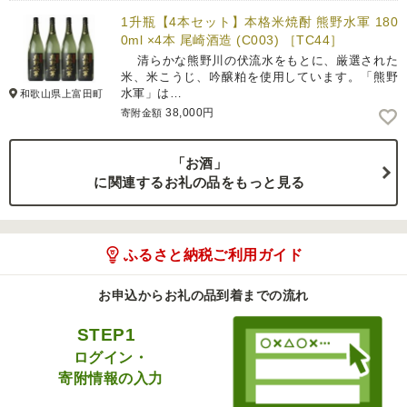
1升瓶【4本セット】本格米焼酎 熊野水軍 180
0ml ×4本 尾崎酒造 (C003) ［TC44］
清らかな熊野川の伏流水をもとに、厳選された
米、米こうじ、吟醸粕を使用しています。「熊野
水軍」は…
和歌山県上富田町
38,000円
寄附金額
「お酒」
に関連するお礼の品をもっと見る
ふるさと納税ご利用ガイド
お申込からお礼の品到着までの流れ
STEP1
ログイン・
寄附情報の入力