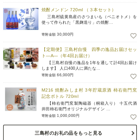
焼酎メンドン 720ml （３本セット）
三島村硫黄島産のさつまいも（ベニオトメ）を
使って作られた「黒麹造り」の焼酎…
30,000円
寄附金額
【定期便】三島村自慢 四季の逸品お届けセッ
ト―A―（年4回お届け）
【三島村自慢の逸品を1年を通して計4回お届け
します】 人口400人に満たな…
66,000円
寄附金額
M216 焼酎みしま村 3年貯蔵原酒 柿右衛門窯
記念ボトル 720ml
【柿右衛門窯製陶磁器（桐箱入り） 十五代酒
井田柿右衛門オリジナルデザイン …
1,000,000円
寄附金額
三島村のお礼の品をもっと見る