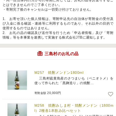
・同一自治体内の方からの寄附に対しては、お礼の品をお送りするこ
とはできませんのでご了承ください。
・寄附完了後のキャンセルは一切受け付けておりません。
1. お寄せ頂いた個人情報は、寄附申込先の自治体が寄附金の受付及
び入金に係る確認・連絡等に利用するものであり、それ以外の目的で
使用するものではありません。
2. お礼の品の確認及び送付等を行うため「申込者情報」及び「寄附
情報」等を本事業を連携して実施する株式会社JTBに通知します。
三島村のお礼の品
M257 焼酎メンドン1800ml
三島村硫黄島産のさつまいも（ベニオトメ）を
使って作られた「黒麹造り」の焼酎…
20,000円
寄附金額
M258 焼酎みしま村・焼酎メンドン（1800m
l）2種各1本飲み比べセット