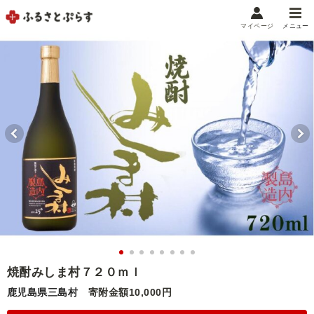
マイページ
メニュー
マイメニュー
マイページ
お気に入り
閲覧履歴
メニュー
お礼の品から探す
お礼の品をカテゴリや金額で絞り込み
自治体から探す
ランキング
焼酎みしま村７２０ｍｌ
鹿児島県三島村
寄附金額10,000円
特集・おすすめ