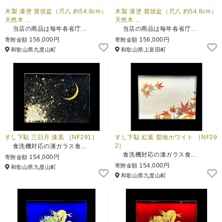
木製 漆塗 賞状盆（尺八 約54.8cm）
木製 漆塗 賞状盆（尺八 約54.8cm）
天然木 …
天然木 …
当店の商品は毎年各省庁…
当店の商品は毎年各省庁…
156,000円
156,000円
寄附金額
寄附金額
和歌山県九度山町
和歌山県上富田町
すし下駄 三日月 漆黒 ［NF291］
すし下駄 紅葉 梨地ホワイト ［NF29
2］
食洗機対応の漆ガラス食…
食洗機対応の漆ガラス食…
154,000円
寄附金額
154,000円
寄附金額
和歌山県九度山町
和歌山県九度山町