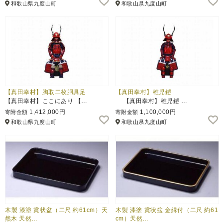
和歌山県九度山町
和歌山県九度山町
ふるさと納税とは
控除額シミュレータ
Q&A
【真田幸村】胸取二枚胴具足
【真田幸村】稚児鎧
【真田幸村】ここにあり 【…
【真田幸村】稚児鎧 …
1,412,000円
1,100,000円
寄附金額
寄附金額
和歌山県九度山町
和歌山県九度山町
木製 漆塗 賞状盆（二尺 約61cm）天
木製 漆塗 賞状盆 金縁付（二尺 約61
然木 天然…
cm）天然…