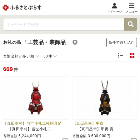
マイページ
メニュー
マイメニュー
マイページ
工芸品・装飾品
お礼の品
「
」
条件で絞り込む
お気に入り
閲覧履歴
寄附金額が多い順
30件
メニュー
669
件
お礼の品から探す
お礼の品をカテゴリや金額で絞り込み
自治体から探す
ランキング
【真田幸村】当世小札二枚胴具足
【真田昌幸】甲冑
【真田幸村】当世小札二…
【真田昌幸】甲冑 真…
特集・おすすめ
5,244,000円
3,630,000円
寄附金額
寄附金額