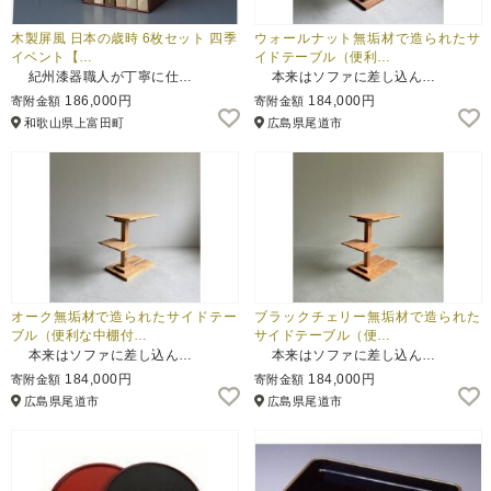
木製屏風 日本の歳時 6枚セット 四季
ウォールナット無垢材で造られたサ
イベント【…
イドテーブル（便利…
紀州漆器職人が丁寧に仕…
本来はソファに差し込ん…
186,000円
184,000円
寄附金額
寄附金額
和歌山県上富田町
広島県尾道市
オーク無垢材で造られたサイドテー
ブラックチェリー無垢材で造られた
ブル（便利な中棚付…
サイドテーブル（便…
本来はソファに差し込ん…
本来はソファに差し込ん…
184,000円
184,000円
寄附金額
寄附金額
広島県尾道市
広島県尾道市