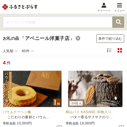
マイページ
メニュー
マイメニュー
マイページ
アベニール洋菓子店
お礼の品
「
」
条件で絞り込む
お気に入り
閲覧履歴
人気順
60件
メニュー
4
件
お礼の品から探す
お礼の品をカテゴリや金額で絞り込み
自治体から探す
ランキング
バウムクーヘン極
柊山パイ KASANE 30枚入り
こだわりの素材とバウム…
バター香るサクサクのリ…
特集・おすすめ
10,000円
19,000円
寄附金額
寄附金額