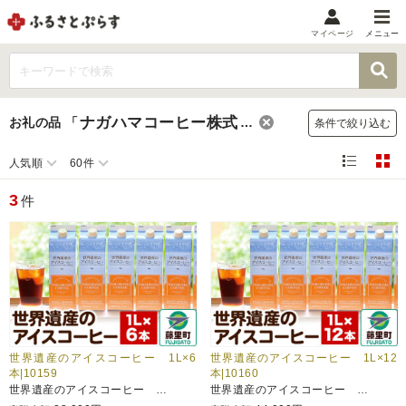
マイページ
メニュー
マイメニュー
マイページ
ナガハマコーヒー株式会社
お礼の品
「
」
条件で絞り込む
お気に入り
閲覧履歴
人気順
60件
メニュー
3
件
お礼の品から探す
お礼の品をカテゴリや金額で絞り込み
自治体から探す
ランキング
世界遺産のアイスコーヒー 1L×6
世界遺産のアイスコーヒー 1L×12
本|10159
本|10160
世界遺産のアイスコーヒー …
世界遺産のアイスコーヒー …
特集・おすすめ