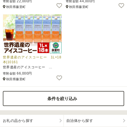
22,000円
44,000円
寄附金額
寄附金額
秋田県藤里町
秋田県藤里町
ふるさと納税とは
控除額シミュレータ
Q&A
世界遺産のアイスコーヒー 1L×18
本|10161
世界遺産のアイスコーヒー …
66,000円
寄附金額
秋田県藤里町
条件を絞り込み
お礼の品から探す
自治体から探す