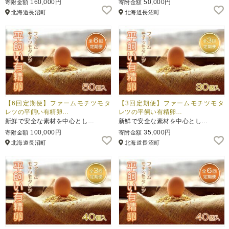
160,000円
50,000円
寄附金額
寄附金額
北海道長沼町
北海道長沼町
ふるさと納税とは
控除額シミュレータ
Q&A
【6回定期便】ファームモチツモタ
【3回定期便】ファームモチツモタ
レツの平飼い有精卵…
レツの平飼い有精卵…
新鮮で安全な素材を中心とし…
新鮮で安全な素材を中心とし…
100,000円
35,000円
寄附金額
寄附金額
北海道長沼町
北海道長沼町