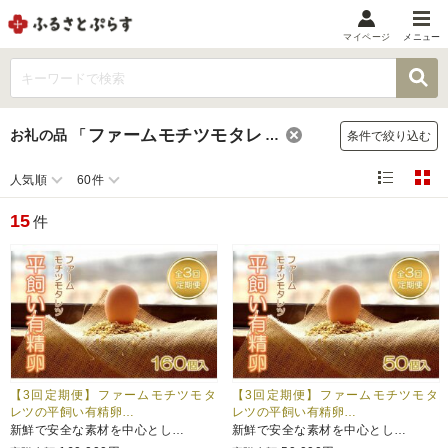
マイページ
メニュー
マイメニュー
マイページ
ファームモチツモタレツ
お礼の品
「
」
条件で絞り込む
お気に入り
閲覧履歴
人気順
60件
メニュー
15
件
お礼の品から探す
お礼の品をカテゴリや金額で絞り込み
自治体から探す
ランキング
【3回定期便】ファームモチツモタ
【3回定期便】ファームモチツモタ
レツの平飼い有精卵…
レツの平飼い有精卵…
新鮮で安全な素材を中心とし…
新鮮で安全な素材を中心とし…
特集・おすすめ