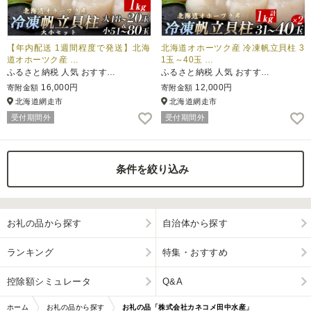
【年内配送 1週間程度で発送】北海
北海道オホーツク産 冷凍帆立貝柱 3
道オホーツク産 …
1玉～40玉 …
ふるさと納税 人気 おすす…
ふるさと納税 人気 おすす…
16,000円
12,000円
寄附金額
寄附金額
北海道網走市
北海道網走市
受付期間外
受付期間外
条件を絞り込み
お礼の品から探す
自治体から探す
ランキング
特集・おすすめ
控除額シミュレータ
Q&A
ホーム
お礼の品から探す
お礼の品「株式会社カネコメ田中水産」