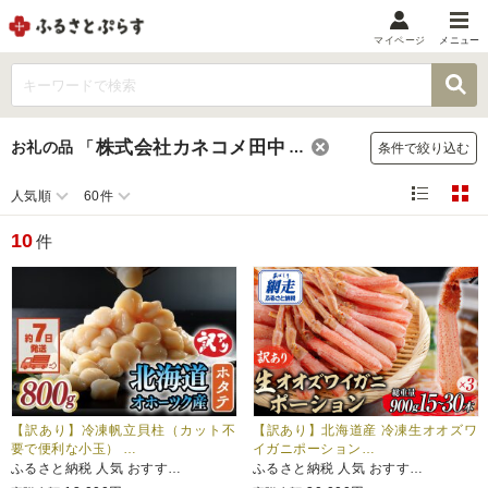
マイページ
メニュー
マイメニュー
マイページ
株式会社カネコメ田中水産
お礼の品
「
」
条件で絞り込む
お気に入り
閲覧履歴
人気順
60件
メニュー
10
件
お礼の品から探す
お礼の品をカテゴリや金額で絞り込み
自治体から探す
ランキング
【訳あり】冷凍帆立貝柱（カット不
【訳あり】北海道産 冷凍生オオズワ
要で便利な小玉） …
イガニポーション…
ふるさと納税 人気 おすす…
ふるさと納税 人気 おすす…
特集・おすすめ