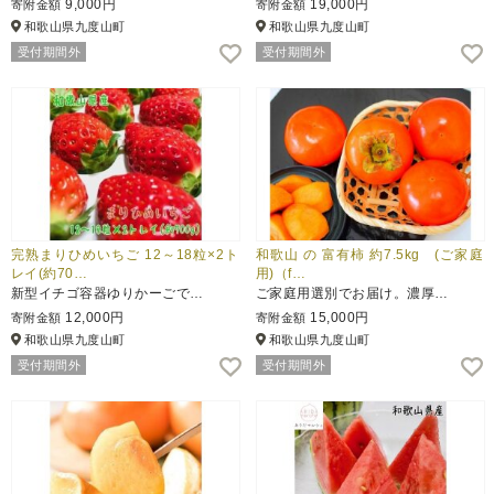
9,000円
19,000円
寄附金額
寄附金額
和歌山県九度山町
和歌山県九度山町
ふるさと納税とは
受付期間外
受付期間外
控除額シミュレータ
Q&A
完熟まりひめいちご 12～18粒×2ト
和歌山 の 富有柿 約7.5kg (ご家庭
レイ(約70…
用)（f…
新型イチゴ容器ゆりかーごで…
ご家庭用選別でお届け。濃厚…
12,000円
15,000円
寄附金額
寄附金額
和歌山県九度山町
和歌山県九度山町
受付期間外
受付期間外