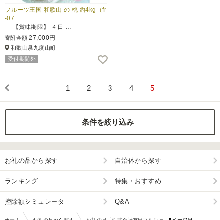
フルーツ王国 和歌山 の 桃 約4kg（fr
-07…
【賞味期限】 ４日 …
27,000円
寄附金額
和歌山県九度山町
受付期間外
1
2
3
4
5
条件を絞り込み
お礼の品から探す
自治体から探す
ランキング
特集・おすすめ
控除額シミュレータ
Q&A
ホーム
お礼の品から探す
お礼の品「株式会社有田マルシェ」
5ページ目