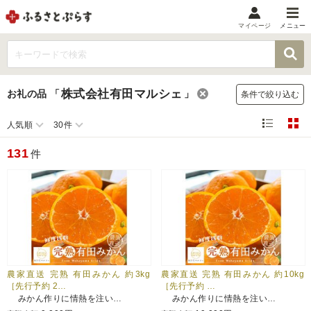
マイページ
メニュー
マイメニュー
マイページ
株式会社有田マルシェ
お礼の品
「
」
条件で絞り込む
お気に入り
閲覧履歴
人気順
30件
メニュー
131
件
お礼の品から探す
お礼の品をカテゴリや金額で絞り込み
自治体から探す
ランキング
農家直送 完熟 有田みかん 約3kg
農家直送 完熟 有田みかん 約10kg
［先行予約 2…
［先行予約 …
みかん作りに情熱を注い…
みかん作りに情熱を注い…
特集・おすすめ