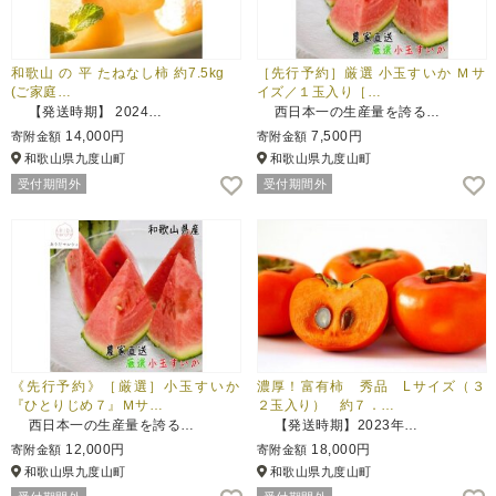
和歌山 の 平 たねなし柿 約7.5kg
［先行予約］厳選 小玉すいか Ｍサ
(ご家庭…
イズ／１玉入り［…
【発送時期】 2024…
西日本一の生産量を誇る…
14,000円
7,500円
寄附金額
寄附金額
和歌山県九度山町
和歌山県九度山町
受付期間外
受付期間外
《先行予約》［厳選］小玉すいか
濃厚！富有柿 秀品 Lサイズ（３
『ひとりじめ７』Ｍサ…
２玉入り） 約７．…
西日本一の生産量を誇る…
【発送時期】2023年…
12,000円
18,000円
寄附金額
寄附金額
和歌山県九度山町
和歌山県九度山町