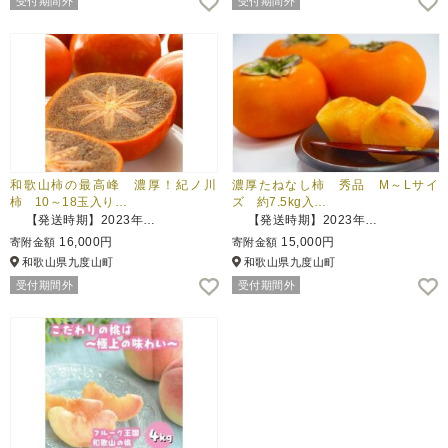
受付期間外
受付期間外
和歌山柿の最高峰 濃厚！紀ノ川
濃厚たねなし柿 秀品 M～Lサイ
柿 10～18玉入り…
ズ 約7.5kg入…
【発送時期】2023年…
【発送時期】2023年…
16,000円
15,000円
寄附金額
寄附金額
和歌山県九度山町
和歌山県九度山町
受付期間外
受付期間外