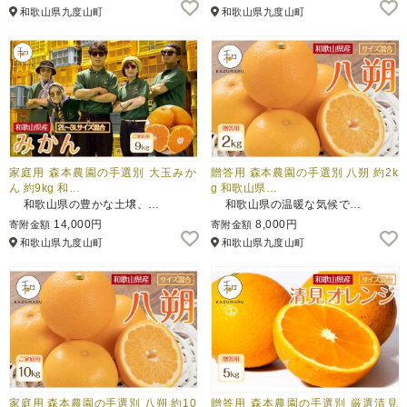
和歌山県九度山町
和歌山県九度山町
家庭用 森本農園の手選別 大玉みか
贈答用 森本農園の手選別 八朔 約2k
ん 約9kg 和…
g 和歌山県…
和歌山県の豊かな土壌、…
和歌山県の温暖な気候で…
14,000円
8,000円
寄附金額
寄附金額
和歌山県九度山町
和歌山県九度山町
家庭用 森本農園の手選別 八朔 約10
贈答用 森本農園の手選別 厳選清見