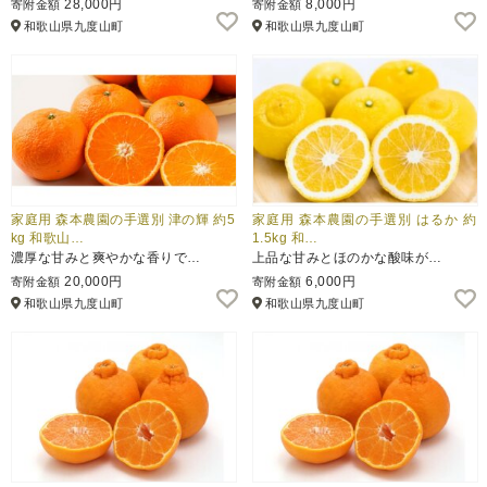
28,000円
8,000円
寄附金額
寄附金額
和歌山県九度山町
和歌山県九度山町
ふるさと納税とは
控除額シミュレータ
Q&A
家庭用 森本農園の手選別 津の輝 約5
家庭用 森本農園の手選別 はるか 約
kg 和歌山…
1.5kg 和…
濃厚な甘みと爽やかな香りで…
上品な甘みとほのかな酸味が…
20,000円
6,000円
寄附金額
寄附金額
和歌山県九度山町
和歌山県九度山町