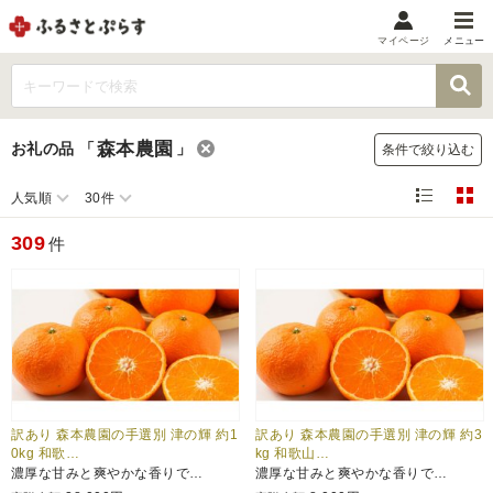
マイページ
メニュー
マイメニュー
マイページ
森本農園
お礼の品
「
」
条件で絞り込む
お気に入り
閲覧履歴
人気順
30件
メニュー
309
件
お礼の品から探す
お礼の品をカテゴリや金額で絞り込み
自治体から探す
ランキング
訳あり 森本農園の手選別 津の輝 約1
訳あり 森本農園の手選別 津の輝 約3
0kg 和歌…
kg 和歌山…
濃厚な甘みと爽やかな香りで…
濃厚な甘みと爽やかな香りで…
特集・おすすめ