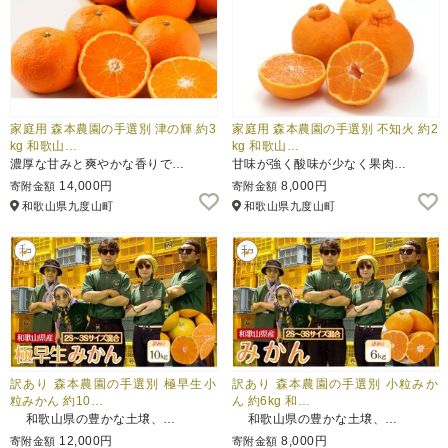
家庭用 森本農園の手選別 津の輝 約3
家庭用 森本農園の手選別 不知火 約2
kg 和歌山…
kg 和歌山…
濃厚な甘みと爽やかな香りで…
甘味が強く酸味が少なく果肉…
14,000円
8,000円
寄附金額
寄附金額
和歌山県九度山町
和歌山県九度山町
訳あり 森本農園の手選別 極早生小
訳あり 森本農園の手選別 小粒みか
粒みかん 約10…
ん 約6kg 和…
和歌山県の豊かな土壌、…
和歌山県の豊かな土壌、…
12,000円
8,000円
寄附金額
寄附金額